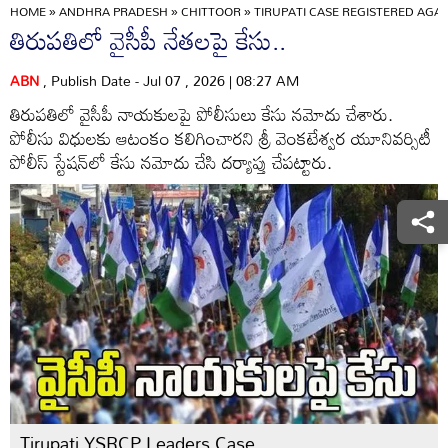
HOME
»
ANDHRA PRADESH
»
CHITTOOR
»
TIRUPATI CASE REGISTERED AGAI
తిరుపతిలో వైసీపీ నేతలపై కేసు..
ABN
, Publish Date - Jul 07 , 2026 | 08:27 AM
తిరుపతిలో వైసీపీ నాయకులపై పోలీసులు కేసు నమోదు చేశారు.
పోలీసు విధులకు ఆటంకం కలిగించారని శ్రీ వెంకటేశ్వర యూనివర్సిటీ
పోలీస్ స్టేషన్‌లో కేసు నమోదు చేసి దర్యాప్తు చేపట్టారు.
Tirupati YSRCP Leaders Case