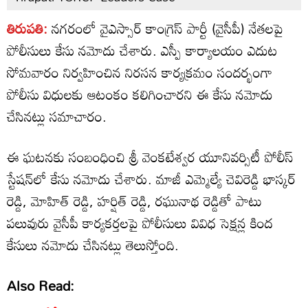
తిరుపతి:
నగరంలో వైఎస్సార్ కాంగ్రెస్ పార్టీ (వైసీపీ) నేతలపై
పోలీసులు కేసు నమోదు చేశారు. ఎస్పీ కార్యాలయం ఎదుట
సోమవారం నిర్వహించిన నిరసన కార్యక్రమం సందర్భంగా
పోలీసు విధులకు ఆటంకం కలిగించారని ఈ కేసు నమోదు
చేసినట్లు సమాచారం.
ఈ ఘటనకు సంబంధించి శ్రీ వెంకటేశ్వర యూనివర్సిటీ పోలీస్
స్టేషన్‌లో కేసు నమోదు చేశారు. మాజీ ఎమ్మెల్యే చెవిరెడ్డి భాస్కర్
రెడ్డి, మోహిత్ రెడ్డి, హర్షిత్ రెడ్డి, రఘునాథ రెడ్డితో పాటు
పలువురు వైసీపీ కార్యకర్తలపై పోలీసులు వివిధ సెక్షన్ల కింద
కేసులు నమోదు చేసినట్లు తెలుస్తోంది.
Also Read: