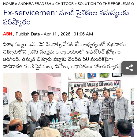
HOME
»
ANDHRA PRADESH
»
CHITTOOR
»
SOLUTION TO THE PROBLEMS OF
Ex-servicemen: మాజీ సైనికుల సమస్యలకు
పరిష్కారం
ABN
, Publish Date - Apr 11 , 2026 | 01:06 AM
విశాఖపట్నం ఐఎన్‌ఎ్‌స సిర్‌కార్స్‌ నేవల్‌ బేస్‌ ఆధ్వర్యంలో శుక్రవారం
చిత్తూరులోని సైనిక సంక్షేమ కార్యాలయంలో అవుట్‌రీచ్‌ ప్రోగ్రాం
జరిగింది. ఉమ్మడి చిత్తూరు జిల్లాకు చెందిన 50 మందికిపైగా
నావికాదళ మాజీ సైనికులు, విడోలు, ఆధారితులు హాజరయ్యారు.