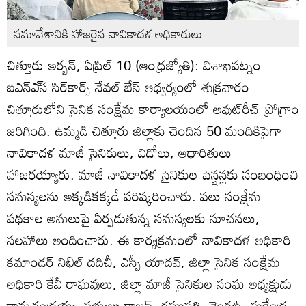
సమావేశానికి హాజరైన నావికాదళ అధికారులు
చిత్తూరు అర్బన్‌, ఏప్రిల్‌ 10 (ఆంధ్రజ్యోతి): విశాఖపట్నం
ఐఎన్‌ఎ్‌స సిర్‌కార్స్‌ నేవల్‌ బేస్‌ ఆధ్వర్యంలో శుక్రవారం
చిత్తూరులోని సైనిక సంక్షేమ కార్యాలయంలో అవుట్‌రీచ్‌ ప్రోగ్రాం
జరిగింది. ఉమ్మడి చిత్తూరు జిల్లాకు చెందిన 50 మందికిపైగా
నావికాదళ మాజీ సైనికులు, విడోలు, ఆధారితులు
హాజరయ్యారు. మాజీ నావికాదళ సైనికుల పెన్షన్లకు సంబంధించి
సమస్యలను అక్కడికక్కడే పరిష్కరించారు. పలు సంక్షేమ
పథకాల అమలుపై ఏర్పడుతున్న సమస్యలకు సూచనలు,
సలహాలు అందించారు. ఈ కార్యక్రమంలో నావికాదళ అధికారి
కమాండర్‌ నిఖిల్‌ దదిచీ, ఎస్పీ యాదవ్‌, జిల్లా సైనిక సంక్షేమ
అధికారి కేవీ రాఘవులు, జిల్లా మాజీ సైనికుల సంఘ అధ్యక్షుడు
రామచంద్రయ్య, సభ్యులు రాజన్‌, రఘుపతి, వెంకట్‌, సురేంద్ర