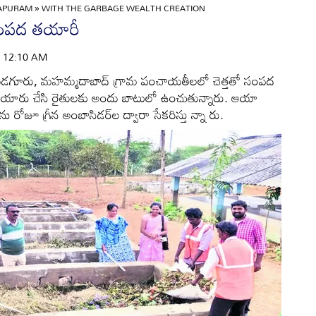
APURAM
»
WITH THE GARBAGE WEALTH CREATION
ంపద తయారీ
 | 12:10 AM
డగూరు, మహమ్మదాబాద్‌ గ్రామ పంచాయతీలలో చెత్తతో సంపద
ులు తయారు చేసి రైతులకు అందు బాటులో ఉంచుతున్నారు. ఆయా
ు రోజూ గ్రీన అంబాసిడర్‌ల ద్వారా సేకరిస్తు న్నా రు.