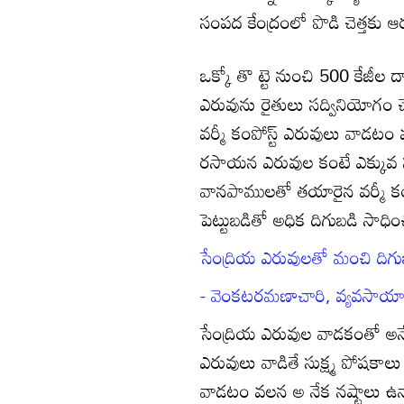
సంపద కేంద్రంలో పొడి చెత్తకు ఆరు 
ఒక్కో తొ ట్టె నుంచి 500 కేజీల
ఎరువును రైతులు సద్వినియోగం 
వర్మీ కంపోస్ట్‌ ఎరువులు వాడటం
రసాయన ఎరువుల కంటే ఎక్కువ సూ
వానపాములతో తయారైన వర్మీ కంపోస
పెట్టుబడితో అధిక దిగుబడి సాధి
సేంద్రియ ఎరువులతో మంచి దిగు
- వెంకటరమణాచారి, వ్యవసాయాధ
సేంద్రియ ఎరువుల వాడకంతో అనే
ఎరువులు వాడితే సుక్ష్మ పోషకా
వాడటం వలన అ నేక నష్టాలు ఉన్నా