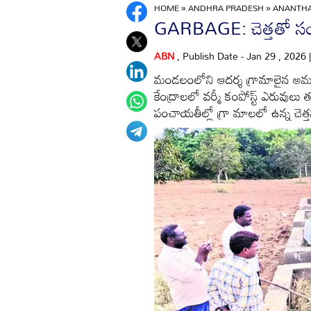
HOME
»
ANDHRA PRADESH
»
ANANTH
GARBAGE: చెత్తతో స
ABN
, Publish Date - Jan 29 , 2026
మండలంలోని ఆదర్శ గ్రామాలైన అమ
కేంద్రాలలో వర్మీ కంపోస్ట్‌ ఎరువ
పంచాయతీల్లో గ్రా మాలలో ఉన్న చెత్తన