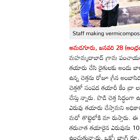
Staff making vermicompo
అమడగూరు, జనవరి 28 (ఆంధ్రజ్
మహమ్మదాబాద్‌ గ్రామ పంచాయతీలల
తయారు చేసి రైతులకు అందు బా
ఉన్న చెత్తను రోజూ గ్రీన అంబాసిడర్
చెత్తతో సంపద తయారీ కేం ద్రా లక
చేస్తు న్నారు. పొడి చెత్త సిద్
ఎరువు తయారు చేస్తామని అధికారుల
మరో తొట్టెలోకి మా రుస్తారు.
తరువాత తయారైన ఎరువును 10 కే
ఉంచుతున్నారు. ఒక్కో బ్యాగ్‌ రూ