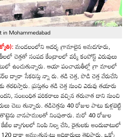
st in Mohammedabad
యోతి):
మండలంలోని ఆదర్శ గ్రామాలైన అమడగూరు,
ో చెత్తతో సంపద కేంద్రాలలో వర్మీ కంపోస్ట్‌ ఎరువులు
టులో ఉంచుతున్నారు. ఆయా పంచాయతీల్లో గ్రా మాలలో
‌ల ద్వారా సేకరిస్తు న్నా రు. తడి చెత్త, పొడి చెత్త వేరుచేసి
ు తరలిస్తారు. ప్రస్తుతం తడి చెత్త నుంచి ఎరువు తయారు
ధంగా ఉందని, సంబంధిత పరికరాలు వచ్చిన తరువాత దాని నుంచి
ు చెబు తున్నారు. తడిచెత్తను 40 రోజుల పాటు కుళ్లబెట్టి
 ఈ తొట్టెను వానపాములతో నింపుతారు. మరో 40 రోజుల
జీల బ్యాగులలో నింపి నిల్వ చేసి, రైతులకు అందుబాటులో
. 120 దాకా అమ్ముతున్నట్లు అధికారులు తెలిపారు. ఒక్కో