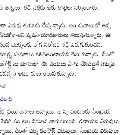
తొట్టెలు, తడి చెత్తకు ఆరు తొట్టెలు నిర్మించారు.
 దాకా ఎరువు తయారు చేస్తు న్నారు. అం దుబాటులో ఉన్న
చేసుకోవాలని వ్యవసాయాధికారులు తెలుపుతున్నారు. ఈ
 వలన మొక్కలకు రోగ నిరోధక శక్తి పెరుగుతుందని,
క్ష్మ పోషకాలు కలిగిఉంటాయని చెబుతున్నారు. దీంతో
్ట్‌ ను భూమిలో వేసి పంటలు సాగు చేసినట్లైతే తక్కువ
ంచవచ్చని అధికారులు తెలుపుతున్నారు.
బడి
ికారి
క ప్రయోజనాలు ఉన్నాయి. అ న్ని పంటలకు సేంద్రియ
లు పెరిగి పం టల దిగుబడి బాగుంటుంది. రసాయన ఎరువులు
యి. దీంతో వర్మీ కంపోస్ట్‌ ఎరువులు, సేంద్రియ ఎరువులు