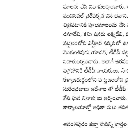
మాలను వేసి నివాళులర్పించ
మునిసిపల్‌ చైర్‌పర్సన ఎన భవాని, 
చిత్రపటానికి పూలమాలలను వేసి ని
రమాదేవి, కమి షనరు లక్ష్మిదేవి, 
పట్టణంలోని ఎన్టీఆర్‌ సర్కిల్‌లో ఉన
వెంకటశివుడు యాదవ్‌, టీడీపీ పట
నివాళులర్పించారు. అలాగే ఉరవకొ
విగ్రహానికి టీడీపీ నాయకులు, స
కళ్యాణదుర్గంలోని ప ట్టణంలోని ప
సురేంద్రబాబు ఆదేశాల తో టీడీపీ
వేసి ఘన నివాళు లు అర్పించారు. 
కార్యాలయాల్లో అధికా రులు తదిత
అనంతపురం జిల్లా మరిన్ని వార్తల