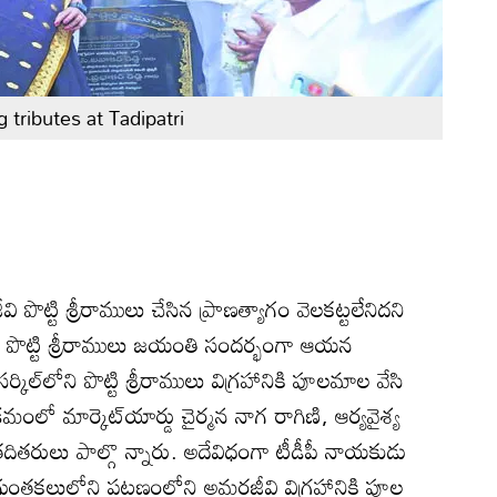
ributes at Tadipatri
ి పొట్టి శ్రీరాములు చేసిన ప్రాణత్యాగం వెలకట్టలేనిదని
ిపారు. పొట్టి శ్రీరాములు జయంతి సందర్భంగా ఆయన
ర్కిల్‌లోని పొట్టి శ్రీరాములు విగ్రహానికి పూలమాల వేసి
రమంలో మార్కెట్‌యార్డు చైర్మన నాగ రాగిణి, ఆర్యవైశ్య
 తదితరులు పాల్గొ న్నారు. అదేవిధంగా టీడీపీ నాయకుడు
ంతకల్లులోని పట్టణంలోని అమరజీవి విగ్రహానికి పూల