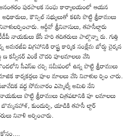
ారు. అనంతరం పురపాలక సంఘ కార్యాలయంలో ఆయన
అధికారులు, కౌన్సిల్‌ సభ్యులుతో కలిసి పొట్టి శ్రీరాములు
వాళులర్పించారు. ఆర్డీవో శ్రీనివాసులు, తహసీల్దారు
టీడీపీ నాయకులు కేసీ హరి తదితరులు పాల్గొన్నా రు. గుత్తి
్న అమరజీవి విగ్రహానికి రాష్ట్ర కార్మిక సంక్షేమ బోర్డు చైర్మన
్ట ణ కన్వీనర్‌ ఎంకే చౌదరి పూలమాలలు వేసి
ండలోని సీఎస్‌ఐ చర్చి సమీపంలో ఉన్న పొట్టి శ్రీరాములు
ామాజిక కార్యకర్తలు పూల మాలలు వేసి నివాళుల ర్పిం చారు.
్రజావేదిక వద్ద సోమవారం ఎమ్మెల్యే అమిలి నేని
 నాయకులు పొట్టి శ్రీరాములు చిత్రపటానికి పూ లమాలలు
బొమ్మనహాళ్‌, కుందుర్పి, యాడికి తహసీ ల్దార్‌
రులు నివాళి అర్పించారు.
 కోసం....