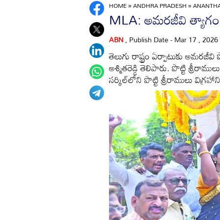
HOME
»
ANDHRA PRADESH
»
ANANTH
MLA: అమరజీవి త్యాగం 
ABN
, Publish Date - Mar 17 , 2026
తెలుగు రాష్ట్రం ఏర్పాటుకు అమరజీవి పొ
అశ్మితరెడ్డి తెలిపారు. పొట్టి శ్ర
సర్కిల్‌లోని పొట్టి శ్రీరాములు విగ్