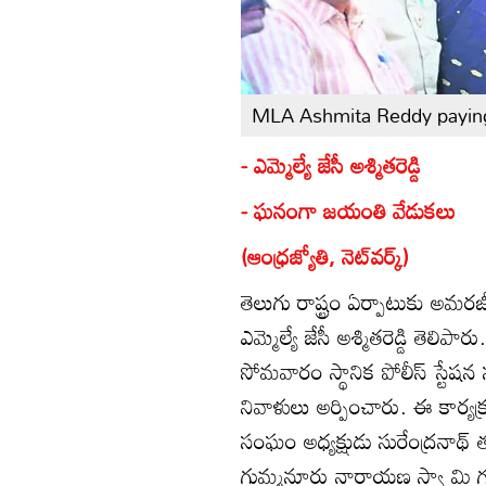
MLA Ashmita Reddy paying t
- ఎమ్మెల్యే జేసీ అశ్మితరెడ్డి
- ఘనంగా జయంతి వేడుకలు
(ఆంధ్రజ్యోతి, నెట్‌వర్క్‌)
తెలుగు రాష్ట్రం ఏర్పాటుకు అమరజీవ
ఎమ్మెల్యే జేసీ అశ్మితరెడ్డి తెల
సోమవారం స్థానిక పోలీస్‌ స్టేషన స
నివాళులు అర్పించారు. ఈ కార్యక్
సంఘం అధ్యక్షుడు సురేంద్రనాథ్‌
గుమ్మనూరు నారాయణ స్వా మి గు