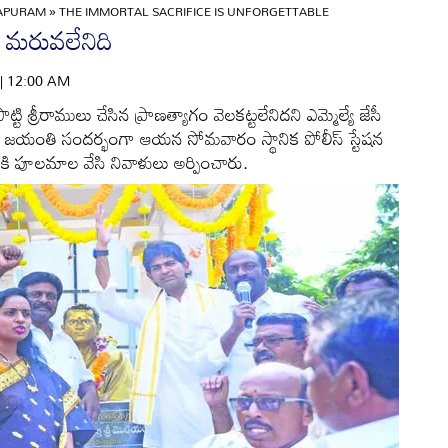
APURAM
»
THE IMMORTAL SACRIFICE IS UNFORGETTABLE
మరువలేనిది
 | 12:00 AM
ట్టి శ్రీరాములు చేసిన ప్రాణత్యాగం వెలకట్టలేనిదని ఎమ్మెల్యే జేసీ
ీరాములు జయంతి సందర్భంగా ఆయన సోమవారం స్థానిక పోలీస్‌ స్టేషన
రహానికి పూలమాల వేసి నివాళులు అర్పించారు.