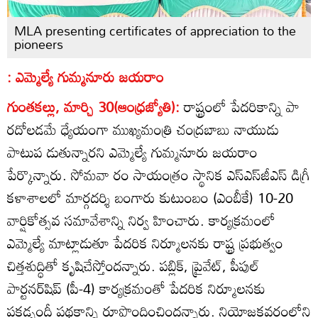
MLA presenting certificates of appreciation to the
pioneers
: ఎమ్మెల్యే గుమ్మనూరు జయరాం
గుంతకల్లు, మార్చి 30(ఆంధ్రజ్యోతి):
రాష్ట్రంలో పేదరికాన్ని పా
రదోలడమే ధ్యేయంగా ముఖ్యమంత్రి చంద్రబాబు నాయుడు
పాటుప డుతున్నారని ఎమ్మెల్యే గుమ్మనూరు జయరాం
పేర్కొన్నారు. సోమవా రం సాయంత్రం స్థానిక ఎస్‌ఎస్‌జీఎస్‌ డిగ్రీ
కళాశాలలో మార్గదర్శి బంగారు కుటుంబం (ఎంబీకే) 10-20
వార్షికోత్సవ సమావేశాన్ని నిర్వ హించారు. కార్యక్రమంలో
ఎమ్మెల్యే మాట్లాడుతూ పేదరిక నిర్మూలనకు రాష్ట్ర ప్రభుత్వం
చిత్తశుద్ధితో కృషిచేస్తోందన్నారు. పబ్లిక్‌, ప్రైవేట్‌, పీపుల్‌
పార్టనర్‌షిప్‌ (పీ-4) కార్యక్రమంతో పేదరిక నిర్మూలనకు
పకడ్బందీ పథకాన్ని రూపొందించిందన్నారు. నియోజకవర్గంలోని