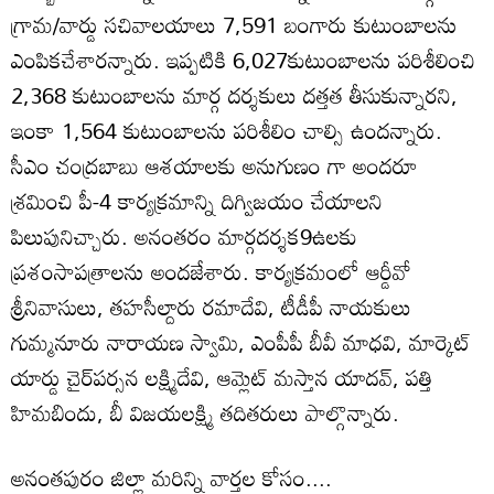
గ్రామ/వార్డు సచివాలయాలు 7,591 బంగారు కుటుంబాలను
ఎంపికచేశారన్నారు. ఇప్పటికి 6,027కుటుంబాలను పరిశీలించి
2,368 కుటుంబాలను మార్గ దర్శకులు దత్తత తీసుకున్నారని,
ఇంకా 1,564 కుటుంబాలను పరిశీలిం చాల్సి ఉందన్నారు.
సీఎం చంద్రబాబు ఆశయాలకు అనుగుణం గా అందరూ
శ్రమించి పీ-4 కార్యక్రమాన్ని దిగ్విజయం చేయాలని
పిలుపునిచ్చారు. అనంతరం మార్గదర్శక9ఉలకు
ప్రశంసాపత్రాలను అందజేశారు. కార్యక్రమంలో ఆర్డీవో
శ్రీనివాసులు, తహసీల్దారు రమాదేవి, టీడీపీ నాయకులు
గుమ్మనూరు నారాయణ స్వామి, ఎంపీపీ బీవీ మాధవి, మార్కెట్‌
యార్డు చైర్‌పర్సన లక్ష్మిదేవి, ఆమ్లెట్‌ మస్తాన యాదవ్‌, పత్తి
హిమబిందు, బీ విజయలక్ష్మి తదితరులు పాల్గొన్నారు.
అనంతపురం జిల్లా మరిన్ని వార్తల కోసం....