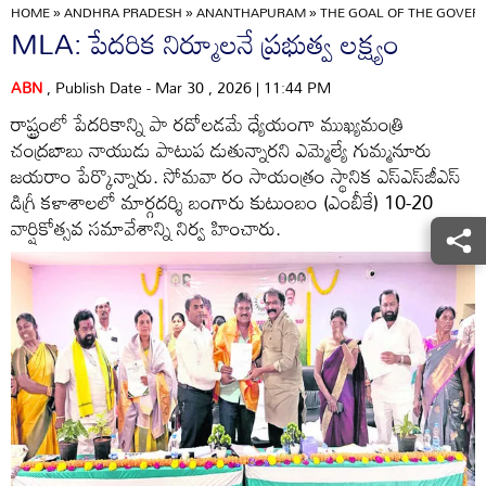
HOME
»
ANDHRA PRADESH
»
ANANTHAPURAM
»
THE GOAL OF THE GOVERN
MLA: పేదరిక నిర్మూలనే ప్రభుత్వ లక్ష్యం
ABN
, Publish Date - Mar 30 , 2026 | 11:44 PM
రాష్ట్రంలో పేదరికాన్ని పా రదోలడమే ధ్యేయంగా ముఖ్యమంత్రి
చంద్రబాబు నాయుడు పాటుప డుతున్నారని ఎమ్మెల్యే గుమ్మనూరు
జయరాం పేర్కొన్నారు. సోమవా రం సాయంత్రం స్థానిక ఎస్‌ఎస్‌జీఎస్‌
డిగ్రీ కళాశాలలో మార్గదర్శి బంగారు కుటుంబం (ఎంబీకే) 10-20
వార్షికోత్సవ సమావేశాన్ని నిర్వ హించారు.