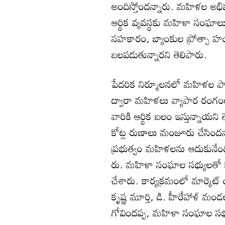
అందిస్తోందన్నారు. మహిళల అభివృ
ఆర్థిక వ్యవస్థకు మహిళా సంఘాలు
సహకారం, బ్యాంకుల ప్రోత్సా
బలపడుతున్నారని తెలిపారు.
పేదరిక నిర్మూలనలో మహిళల పాత్ర
ద్వారా మహిళలు వ్యాపార రంగంలో 
వారికి ఆర్థిక బలం ఇస్తున్నాయన
కోట్ల రుణాలు మంజూరు చేసిందన్నారు
ప్రభుత్వం మహిళలను ఆదుకునేం
రు. మహిళా సంఘాల సభ్యులతో కలిస
చేశారు. కార్యక్రమంలో మార్కెట్‌ య
కృష్ణ మూర్తి, డి. హీరేహాళ్‌ మండ
గోవిందప్ప, మహిళా సంఘాల సభ్య