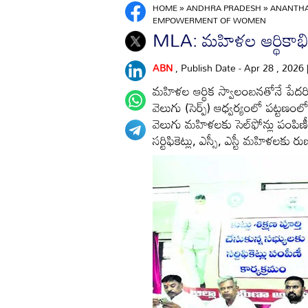
HOME
»
ANDHRA PRADESH
»
ANANTH
EMPOWERMENT OF WOMEN
MLA: మహిళల ఆర్థికాభివృ
ABN
, Publish Date - Apr 28 , 2026
మహిళల ఆర్థిక స్వాలంబనతోనే పేదరిక 
వెలుగు (సెర్ప్‌) ఆధ్వర్యంలో పట్ట
వెలుగు మహిళలకు సెల్‌ఫోన్లు పంపిణీ 
సర్టిఫికెట్లు, ఎస్సీ, ఎస్టీ మహిళల