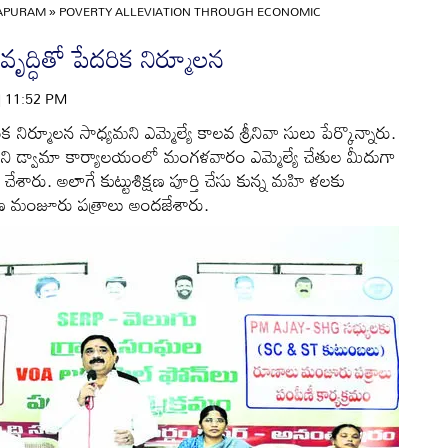
APURAM
»
POVERTY ALLEVIATION THROUGH ECONOMIC
ద్ధితో పేదరిక నిర్మూలన
 | 11:52 PM
నిర్మూలన సాధ్యమని ఎమ్మెల్యే కాలవ శ్రీనివా సులు పేర్కొన్నారు.
ణంలోని డ్వామా కార్యాలయంలో మంగళవారం ఎమ్మెల్యే చేతుల మీదుగా
చేశారు. అలాగే కుట్టుశిక్షణ పూర్తి చేసు కున్న మహి ళలకు
కు రుణ మంజూరు పత్రాలు అందజేశారు.