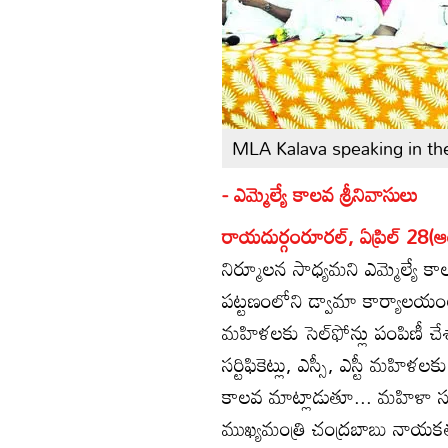
MLA Kalava speaking in th
- ఎమ్మెల్యే కాలవ శ్రీనివాసులు
రాయదుర్గంరూరల్‌, ఏప్రిల్‌ 28(ఆం
నిర్మూలన సాధ్యమని ఎమ్మెల్యే కాలవ
పట్టణంలోని డ్వామా కార్యాలయం
మహిళలకు సెల్‌ఫోన్లు పంపిణీ చేశ
సర్టిఫికెట్లు, ఎస్సీ, ఎస్టీ మ
కాలవ మాట్లాడుతూ... మహిళా స
ముఖ్యమంత్రి చంద్రబాబు నాయకత్వ