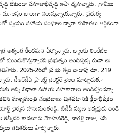
ద్ధి లేకుండా సమాజాభివృద్ధి అసా ధ్యమన్నారు. గ్రామీణ
 మూలస్తం భాలుగా నిలుస్తున్నాయన్నారు. ప్రభుత్వ
 హంతో స్వయం సహాయ సంఘాల ద్వారా మహిళలు ఆర్థికంగా
 అత్యంత కీలకమని పేర్కొన్నారు. బ్యాంకు లింకేజీల
ముందుకొస్తున్నారని ప్రభుత్వం అందిస్తున్న రుణా లు
ి తెలిపారు. 2025-26లో ప్ర భు త్వం దాదాపు రూ. 219
. డీఆర్‌డీఏ ప్రాజెక్ట్‌ డైరెక్టర్‌ శైలజ మాట్లాడుతూ
దుకు అన్ని విధాలా సహాయ సహకారాలు అందిస్తోందన్నా
ి ముఖ్యమంత్రి చంద్రబాబు చిత్రపటానికి క్షీరాభిషేకం
ార్డ్‌ చైర్మన హనుమంతరెడ్డి, టీడీపీ పట్టణ అధ్యక్షుడు బండి
ల కన్వీనర్‌ కాదలూరు మోహనరెడ్డి, నాగళ్లి రాజు, ఏసీ
ులు తదితరులు పాల్గొన్నారు.