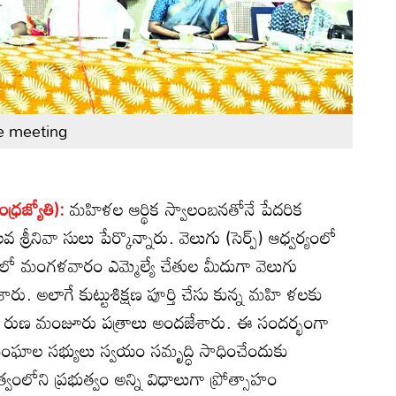
e meeting
ధ్రజ్యోతి):
మహిళల ఆర్థిక స్వాలంబనతోనే పేదరిక
 శ్రీనివా సులు పేర్కొన్నారు. వెలుగు (సెర్ప్‌) ఆధ్వర్యంలో
లో మంగళవారం ఎమ్మెల్యే చేతుల మీదుగా వెలుగు
ారు. అలాగే కుట్టుశిక్షణ పూర్తి చేసు కున్న మహి ళలకు
హిళలకు రుణ మంజూరు పత్రాలు అందజేశారు. ఈ సందర్భంగా
ంఘాల సభ్యులు స్వయం సమృద్ధి సాధించేందుకు
ంలోని ప్రభుత్వం అన్ని విధాలుగా ప్రోత్సాహం