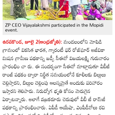
ZP CEO Vijayalakshmi participated in the Mopidi
event.
ఉరవకొండ, జూలై 2(ఆంధ్రజ్యోతి):
మండలంలోని మోపిడి
గ్రామంలో వికసిత భారత, గ్యారంటీ ఫర్‌ రోజ్‌ఘార్‌ అజీవికా
మిషన గ్రామీణ పథకాన్ని జడ్పీ సీఈవో విజయలక్ష్మి గురువారం
ప్రారంభిం చా రు. ఈ సందర్భంగా సీఈవో మాట్లాడుతూ వీబీజీ
రాంజీ పథకం ద్వారా నిర్ణీత సమయంలోనే కూలీలకు బిల్లులు
చెల్లిస్తారని, బిల్లుల చెల్లింపు ఆలస్యమైతే అందుకు పరిహారం
ఇస్తారని తెలిపారు. నిరుద్యోగ భృతి కోసం మెరుగైన
ఏర్పాటన్నారు. అలాగే వజ్రకరూరు చెరువులో వీబీ జీ రామ్‌జీ
పథకాన్ని ప్రారంభించారు. ఏపీడీ ఆయేషా, ఎంపీడీవోలు రవి