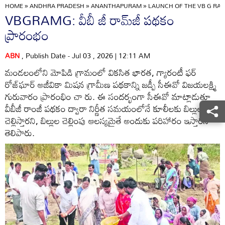
HOME
»
ANDHRA PRADESH
»
ANANTHAPURAM
»
LAUNCH OF THE VB G RA
VBGRAMG: వీబీ జీ రామ్‌జీ పథకం
ప్రారంభం
ABN
, Publish Date - Jul 03 , 2026 | 12:11 AM
మండలంలోని మోపిడి గ్రామంలో వికసిత భారత, గ్యారంటీ ఫర్‌
రోజ్‌ఘార్‌ అజీవికా మిషన గ్రామీణ పథకాన్ని జడ్పీ సీఈవో విజయలక్ష్మి
గురువారం ప్రారంభిం చా రు. ఈ సందర్భంగా సీఈవో మాట్లాడుతూ
వీబీజీ రాంజీ పథకం ద్వారా నిర్ణీత సమయంలోనే కూలీలకు బిల్లులు
చెల్లిస్తారని, బిల్లుల చెల్లింపు ఆలస్యమైతే అందుకు పరిహారం ఇస్తారని
తెలిపారు.