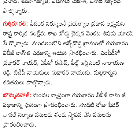
ప్రసాద్‌, శివనాగజ్యోతి, ఏపీవోలు సుజాత, విమల సిబ్బంది
పాల్గొన్నారు.
గుత్తిరూరల్‌:
పేదరిక నిర్మూలనే ప్రభుత్వాల ప్రధాన లక్ష్యమని
రాష్ట్ర కార్మిక సంక్షేమ శాఖ బోర్డు చైర్మన వెంకట శివుడు యాదవ్‌
పే ర్కొన్నారు. మండలంలోని అబ్బేదొడ్డి గ్రామంలో గురువారం
వీబీజీ రామ్‌జీ పథకాన్ని ఆయన ప్రారభించారు. ఎంపీడీవో
ప్రభాకర్‌ నాయక్‌, ఏపీవో రమేష్‌, పీల్డ్‌ అస్టిసెంట్‌ నారాయణ
రెడ్డి, టీడీపీ నాయకులు సుధాకర్‌ నాయుడు, మల్లికార్జున
తదితరులు పాల్గొన్నారు.
బొమ్మనహాళ్‌:
మండల వ్యాప్తంగా గురువారం వీబీజీ రామ్‌ జీ
పథాకాన్ని ఘనంగా ప్రారంభించారు. మొదటి రోజు ఫీడర్‌
ఛానల్‌ నిర్మాణ పనులకు శంకు స్థాపన చేసి పనులను
ప్రారంభించారు.