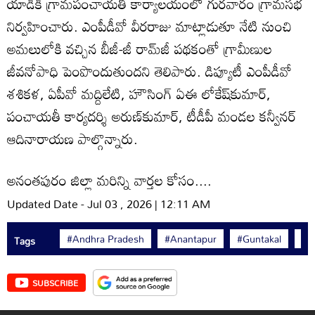
యాడికి గ్రామపంచాయతీ కార్యాలయంలో గురవారం గ్రామసభ
నిర్వహించారు. ఎంపీడీవో వీరరాజు మాట్లాడుతూ నేటి నుంచి
అమలులోకి వచ్చిన బీజీ-జీ రామ్‌జీ పథకంతో గ్రామీణుల
జీవనోపాధి పెంపొందుతుందని తెలిపారు. డిప్యూటీ ఎంపీడీవో
శశికళ, ఏపీవో మద్దిలేటి, హౌసింగ్‌ ఏఈ లోకేష్‌కుమార్‌,
పంచాయతీ కార్యదర్శి అరుణ్‌కుమార్‌, టీడీపీ మండల కన్వీనర్‌
ఆదినారాయణ పాల్గొన్నారు.
అనంతపురం జిల్లా మరిన్ని వార్తల కోసం....
Updated Date - Jul 03 , 2026 | 12:11 AM
#Andhra Pradesh
#Anantapur
#Guntakal
#U
Tags
SUBSCRIBE