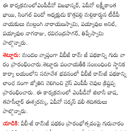
ఈ కార్యక్రమంలోఎంపీడీవో విజభాస్కర్‌, ఏపీవో లక్ష్మీకాంత
భాయి, సింగల్‌ విండో ఆధ్యక్షుడు కొత్తపల్లి మల్లికార్జున టీడీపీ
నాయకులు ముల్లంగి నారాయణస్వామి, పయ్యావుల అనిల్‌,
పయ్యావుల నాగరాజు, రవిచంద్రసాగర్‌, తిప్పేస్వామి
పాల్గొన్నారు.
శెట్టూరు:
మండల వ్యాప్తంగా వీబీజీ రామ్‌ జీ పథకాన్ని గురు వా
రం ప్రారంభించారు.శెట్టూరు పంచాయతీకి సంబంధించి స్థానిక
కార్యా లయంలోని సమావేశ భవనంలో వీబీజీ రామ్‌జీ పథకాన్ని
లాంఛ నంగా జ్యోతిని వెలిగించి వైస్‌ ఎంపీపీ చెవుల క్రిష్టప్ప
ప్రారంభించారు. ఈ కార్యక్రమంలో ఎంపీడీవో జిలానీ బాష,
తహసీల్దార్‌ ఈశ్వరమ్మ, ఏపీవో సర్మస్‌ వలీ తదితరులు
పాల్గొన్నారు.
యాడికి:
వీబీ-జీ రామ్‌జీ పథకం ప్రారంభోత్సవంపై గురువారం