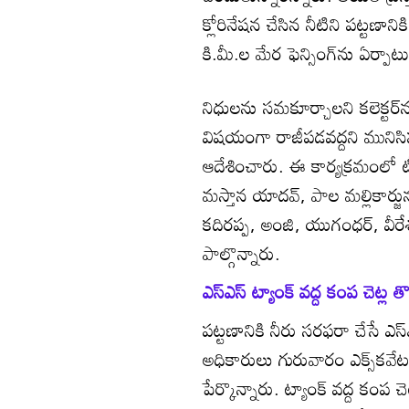
క్లోరినేషన చేసిన నీటిని పట్టణాని
కి.మీ.ల మేర ఫెన్సింగ్‌ను ఏర్ప
నిధులను సమకూర్చాలని కలెక్టర్‌న
విషయంగా రాజీపడవద్దని మునిసిప
ఆదేశించారు. ఈ కార్యక్రమంలో 
మస్తాన యాదవ్‌, పాల మల్లికార
కదిరప్ప, అంజి, యుగంధర్‌, వీరే
పాల్గొన్నారు.
ఎస్‌ఎస్‌ ట్యాంక్‌ వద్ద కంప చెట్ల 
పట్టణానికి నీరు సరఫరా చేసే ఎస్‌ఎ
అధికారులు గురువారం ఎక్స్‌కవేటర్‌త
పేర్కొన్నారు. ట్యాంక్‌ వద్ద కంప