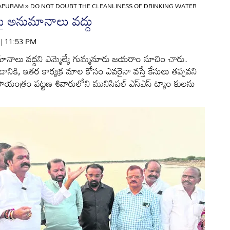
APURAM
»
DO NOT DOUBT THE CLEANLINESS OF DRINKING WATER
ై అనుమానాలు వద్దు
6 | 11:53 PM
మానాలు వద్దని ఎమ్మెల్యే గుమ్మనూరు జయరాం సూచిం చారు.
ట్టడానికి, ఇతర కార్యక్ర మాల కోసం ఎవరైనా వస్తే కేసులు తప్పవని
త్రం పట్టణ శివారులోని మునిసిపల్‌ ఎస్‌ఎస్‌ ట్యాం కులను