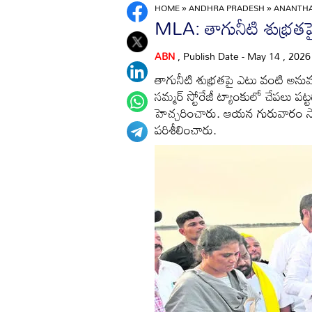
HOME
»
ANDHRA PRADESH
»
ANANTH
MLA: తాగునీటి శుభ్రతప
ABN
, Publish Date - May 14 , 202
తాగునీటి శుభ్రతపై ఎటు వంటి అను
సమ్మర్‌ స్టోరేజీ ట్యాంకులో చేపలు ప
హెచ్చరించారు. ఆయన గురువారం సాయం
పరిశీలించారు.