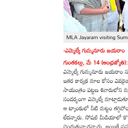
MLA Jayaram visiting Sum
-ఎమ్మెల్యే గుమ్మనూరు జయరాం
గుంతకల్లు, మే 14 (ఆంధ్రజ్యోతి)
ఎమ్మెల్యే గుమ్మనూరు జయరాం సూచి
ఇతర కార్యక్ర మాల కోసం ఎవరైన
సాయంత్రం పట్టణ శివారులోని మున
సందర్భంగా ఎమ్మెల్యే మాట్లాడుతూ
ఆ ట్యాంకులో నీటి మట్టం తగ్గ
లేదన్నారు. సోషల్‌ మీడియాలో కొ
చెందుతున్నారన్నారు. అయితే ప్రస్త