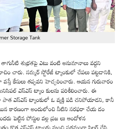
mer Storage Tank
:
తాగునీటి శుభ్రతపై ఎటు వంటి అనుమానాలు వద్దని
ం చారు. సమ్మర్‌ స్టోరేజీ ట్యాంకులో చేపలు పట్టడానికి,
ా వస్తే కేసులు తప్పవని హెచ్చరించారు. ఆయన గురువారం
ిసిపల్‌ ఎస్‌ఎస్‌ ట్యాం కులను పరిశీలించారు. ఈ
 పాత ఎస్‌ఎస్‌ ట్యాంకులో ఓ వ్యక్తి పడి చనిపోయాడని, కానీ
ిపోయిన కారణంగా అందులోంచి నీటిని సరఫరా చేయ డం
ందరు పెట్టిన పోస్టుల వల్ల ప్రజ లు ఆందోళన
ుతం కొత్త ఎస్‌ఎస్‌ ట్యాంకు నుంచి సక్రమంగా ఫిల్టర్‌ చేసి,