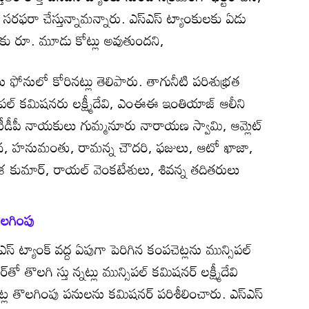
కి సరఫరా చేస్తున్నామన్నారు. ఎస్‌ఎస్‌ ట్యాంకులకు ఏడు
ాటుకు రూ. మూడు కోట్లు అవుతుందని,
ు ఫోనులో కోరినట్లు తెలిపారు. తాగునీటి పరిశుభ్రత
ల్‌ కమిషనరు లక్ష్మీదేవి, ఎంఈఈ ఇంతియాజ్‌ ఆలీని
టీడీపీ నాయకులు గుమ్మనూరు నారాయణ స్వామి, ఆమ్లెట్‌
్జున, హనుమంతు, రామన్న చౌదరి, ఫజులు, ఆటో ఖాజా,
శ కుమార్‌, రాయల్‌ వెంకటేశులు, శివన్న తదితరులు
తొలగింపు
స్‌ ట్యాంక్‌ వద్ద ఏపుగా పెరిగిన కంపచెట్లను మున్సిపల్‌
ో తొలగి స్తు న్నట్లు మున్సిపల్‌ కమిషనర్‌ లక్ష్మీదేవి
 చెట్ల తొలగింపు పనులను కమిషనర్‌ పరిశీలించారు. ఎస్‌ఎస్‌