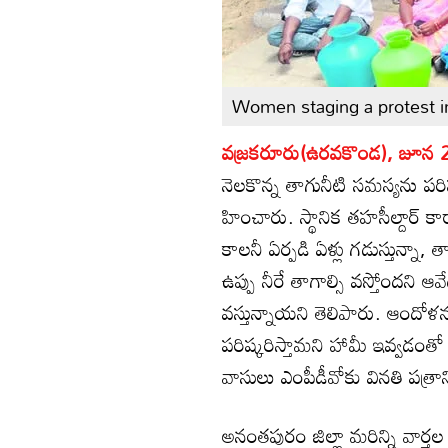
Women staging a protest in
వజ్రకరూరు(ఉరవకొండ), జూన 29(
నెలకొన్న తాగునీటి సమస్యను ప
హించారు. స్థానిక తహసీల్దార్‌ 
కాలనీ ఏర్పడి ఏళ్లు గడుస్తున్న
ఉప్పు నీరే తాగాల్సి వస్తోందని 
వస్తున్నాయని తెలిపారు. ఆందోళ
పరిష్కరిస్తామని హామీ ఇవ్వడ
వాసులు ఎంపీడీవోకు వినతి పత్రా
అనంతపురం జిల్లా మరిన్ని వార్తల