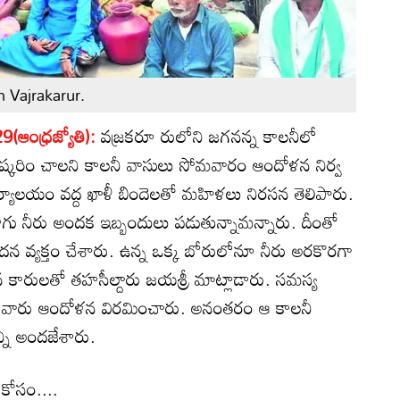
 Vajrakarur.
ఆంధ్రజ్యోతి):
వజ్రకరూ రులోని జగనన్న కాలనీలో
రిష్కరిం చాలని కాలనీ వాసులు సోమవారం ఆందోళన నిర్వ
కార్యాలయం వద్ద ఖాళీ బిందెలతో మహిళలు నిరసన తెలిపారు.
ా, తాగు నీరు అందక ఇబ్బందులు పడుతున్నామన్నారు. దీంతో
ఆవేదన వ్యక్తం చేశారు. ఉన్న ఒక్క బోరులోనూ నీరు అరకొరగా
న కారులతో తహసీల్దారు జయశ్రీ మాట్లాడారు. సమస్య
ంతో వారు ఆందోళన విరమించారు. అనంతరం ఆ కాలనీ
న్ని అందజేశారు.
 కోసం....