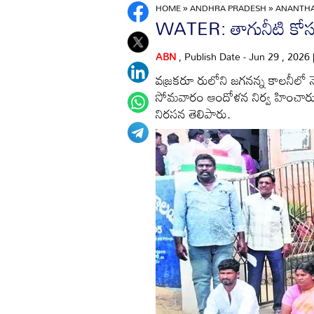
HOME
»
ANDHRA PRADESH
»
ANANTH
WATER: తాగునీటి కో
ABN
, Publish Date - Jun 29 , 2026
వజ్రకరూ రులోని జగనన్న కాలనీలో న
సోమవారం ఆందోళన నిర్వ హించారు. స
నిరసన తెలిపారు.