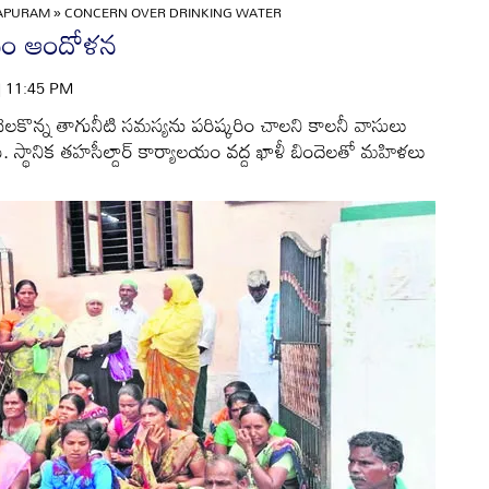
APURAM
»
CONCERN OVER DRINKING WATER
సం ఆందోళన
 | 11:45 PM
ెలకొన్న తాగునీటి సమస్యను పరిష్కరిం చాలని కాలనీ వాసులు
్థానిక తహసీల్దార్‌ కార్యాలయం వద్ద ఖాళీ బిందెలతో మహిళలు