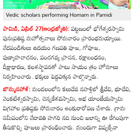
Vedic scholars performing Homam in Pamidi
పామిడి, ఏప్రిల్‌ 27(ఆంధ్రజ్యోతి):
పట్టణంలో భోగేశ్వరస్వామి
పునఃప్రతిష్ఠ మహోత్సవాలు సోమవారం ప్రారంభమయ్యాయి.
వేదపండితులు ఉదయం గణపతి పూజ, గోపూజ,
పుణ్యాహవాచనం, పంచగవ్య ప్రాసన, రక్షాబంధనం,
దీక్షాధారణ, కలశస్థాపనతో పాటు సాయం త్రం హోమాలు
నిర్వహించారు. భక్తులు పెద్దఎత్తున పాల్గొన్నారు.
బొమ్మనహాళ్‌:
మండలంలోని కలుదేవ నహళ్లిలో శ్రీదేవి, భూదేవి,
వెంకటేశ్వరస్వామి, చెన్నకేశవస్వామి, అభ యాంజేయస్వామి
విగ్రహాల ప్రతిష్ఠకు సోమవారం అంకురారోపణ చేశారు. గ్రామ
సమీపంలోని వేదావతి హగరి నది నుంచి జలాన్ని ఊ రేగింపుగా
తీసుకొచ్చి పూజలు ప్రారంభించారు. ముందుగా విష్వక్సేనా