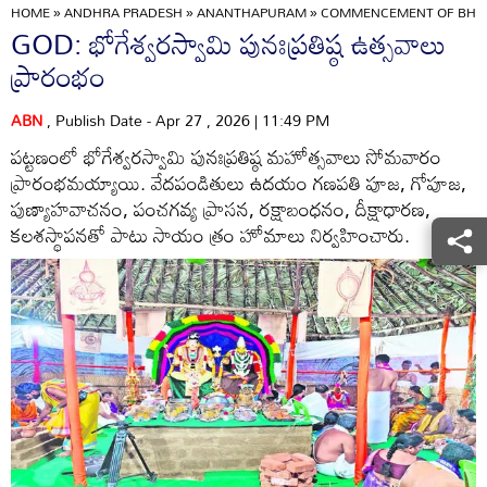
HOME
»
ANDHRA PRADESH
»
ANANTHAPURAM
»
COMMENCEMENT OF BHOGE
GOD: భోగేశ్వరస్వామి పునఃప్రతిష్ఠ ఉత్సవాలు
ప్రారంభం
ABN
, Publish Date - Apr 27 , 2026 | 11:49 PM
పట్టణంలో భోగేశ్వరస్వామి పునఃప్రతిష్ఠ మహోత్సవాలు సోమవారం
ప్రారంభమయ్యాయి. వేదపండితులు ఉదయం గణపతి పూజ, గోపూజ,
పుణ్యాహవాచనం, పంచగవ్య ప్రాసన, రక్షాబంధనం, దీక్షాధారణ,
కలశస్థాపనతో పాటు సాయం త్రం హోమాలు నిర్వహించారు.