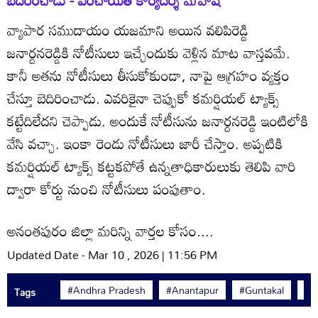
బెదిరించాడు - పంచాయతీ కార్యదర్శి మహేష్‌
వ్యాపార సముదాయం యజమాని అయిన వలిపిరెడ్డి
జనార్దనరెడ్డికి నోటీసులు ఇచ్చేందుకు వెళ్లిన మాట వాస్తవమే.
కానీ అతను నోటీసులు తీసుకోకుండా, నాపై ఆగ్రహం వ్యక్తం
చేస్తూ బెదిరించాడు. ఎవరికైనా చెప్పుకో కమర్షియల్‌ ట్యాక్స్‌
కట్టేదిలేదని చెప్పాడు. అందుకే నోటీసును జనార్దనరెడ్డి ఇంటిలోకి
వేసి వచ్చా. ఇంకా రెండు నోటీసులు జారీ చేస్తాం. అప్పటికి
కమర్షియల్‌ ట్యాక్స్‌ కట్టకపోతే ఉన్నతాధికారులుకు తెలిపి వారి
ద్వారా కోర్టు నుంచి నోటీసులు పంపుతాం.
అనంతపురం జిల్లా మరిన్ని వార్తల కోసం....
Updated Date - Mar 10 , 2026 | 11:56 PM
#Andhra Pradesh
#Anantapur
#Guntakal
#K
Tags