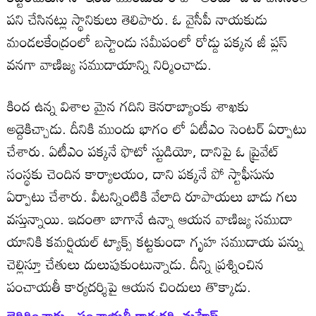
పని చేసినట్లు స్థానికులు తెలిపారు. ఓ వైసీపీ నాయకుడు
మండలకేంద్రంలో బస్టాండు సమీపంలో రోడ్డు పక్కన జీ ప్లస్‌
వనగా వాణిజ్య సముదాయాన్ని నిర్మించాడు.
కింద ఉన్న విశాల మైన గదిని కెనరాబ్యాంకు శాఖకు
అద్దెకిచ్చాడు. దీనికి ముందు భాగం లో ఏటీఎం సెంటర్‌ ఏర్పాటు
చేశారు. ఏటీఎం పక్కనే ఫొటో స్టుడియో, దానిపై ఓ ప్రైవేట్‌
సంస్థకు చెందిన కార్యాలయం, దాని పక్కనే పో స్టాఫీసును
ఏర్పాటు చేశారు. వీటన్నింటికి వేలాది రూపాయలు బాడు గలు
వస్తున్నాయి. ఇదంతా బాగానే ఉన్నా ఆయన వాణిజ్య సముదా
యానికి కమర్షియల్‌ ట్యాక్స్‌ కట్టకుండా గృహ సముదాయ పన్ను
చెల్లిస్తూ చేతులు దులుపుకుంటున్నాడు. దీన్ని ప్రశ్నించిన
పంచాయతీ కార్యదర్శిపై ఆయన చిందులు తొక్కాడు.