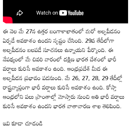
ఈ నెల మే 27న ఉత్తర బంగాళాఖాతంలో మరో అల్పపీడనం
ఏర్పడే అవకాశం ఉందని స్పష్టం చేసింది. 29వ తేదీలోగా
అల్పపీడనం బలపడే సూచనలు ఉన్నాయని పేర్కొంది. ఈ
నేపథ్యంలో మే చివరి వారంలో దక్షిణ భారత దేశంలో భారీ
వర్షాలు కురిసే అవకాశం ఉంది. ఆంధ్రప్రదేశ్ మీద ఈ
అల్పపీడన ప్రభావం పడనుంది. మే 26, 27, 28, 29 తేదీల్లో
రాష్ట్రవ్యాప్తంగా భారీ వర్షాలు కురిసే అవకాశం ఉంది. కోస్తా
ఆంధ్రలోని పలు ప్రాంతాల్లో మోస్తారు నుంచి అతి భారీ వర్షాలు
కురిసే అవకాశం ఉందని భారత వాతావారణ శాఖ తెలిపింది.
ఇవి కూడా చూడండి