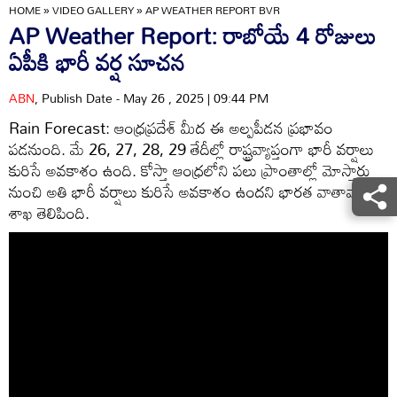
HOME
»
VIDEO GALLERY
»
AP WEATHER REPORT BVR
AP Weather Report: రాబోయే 4 రోజులు
ఏపీకి భారీ వర్ష సూచన
ABN
, Publish Date - May 26 , 2025 | 09:44 PM
Rain Forecast: ఆంధ్రప్రదేశ్ మీద ఈ అల్పపీడన ప్రభావం
పడనుంది. మే 26, 27, 28, 29 తేదీల్లో రాష్ట్రవ్యాప్తంగా భారీ వర్షాలు
కురిసే అవకాశం ఉంది. కోస్తా ఆంధ్రలోని పలు ప్రాంతాల్లో మోస్తారు
నుంచి అతి భారీ వర్షాలు కురిసే అవకాశం ఉందని భారత వాతావారణ
శాఖ తెలిపింది.