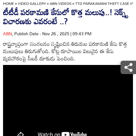
HOME
»
VIDEO GALLERY
»
ABN VIDEOS
»
TTD PARAKAMANI THEFT CASE VV
టీటీడీ పరకామణి కేసులో కొత్త మలుపు..! నెక్స్ట్
విచారణకు ఎవరంటే ..?
ABN
, Publish Date - Nov 26 , 2025 | 09:43 PM
రాష్ట్రవ్యాప్తంగా సంచలనం సృష్టించిన తిరుమల పరకామణి కేసు కొత్త
ములుపులు తిరుగుతోంది. కోట్ల రూపాయిల విలువైన ఈ కేసు
వ్యవహారంపై సీఐడీ దూకుడు పెంచింది.