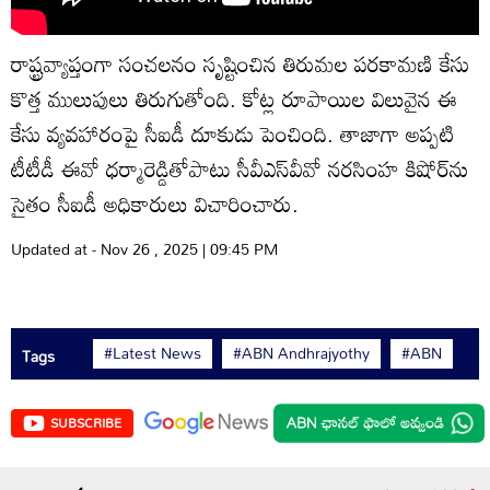
రాష్ట్రవ్యాప్తంగా సంచలనం సృష్టించిన తిరుమల పరకామణి కేసు
కొత్త ములుపులు తిరుగుతోంది. కోట్ల రూపాయిల విలువైన ఈ
కేసు వ్యవహారంపై సీఐడీ దూకుడు పెంచింది. తాజాగా అప్పటి
టీటీడీ ఈవో ధర్మారెడ్డితోపాటు సీవీఎస్‌వీవో నరసింహ కిషోర్‌ను
సైతం సీఐడీ అధికారులు విచారించారు.
Updated at - Nov 26 , 2025 | 09:45 PM
#Latest News
#ABN Andhrajyothy
#ABN
Tags
SUBSCRIBE