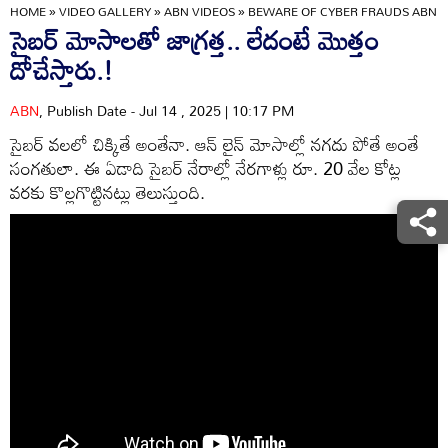
HOME
»
VIDEO GALLERY
»
ABN VIDEOS
»
BEWARE OF CYBER FRAUDS ABN 
సైబర్ మోసాలతో జాగ్రత్త.. లేదంటే మొత్తం
దోచేస్తారు.!
ABN
, Publish Date - Jul 14 , 2025 | 10:17 PM
సైబర్ వలలో చిక్కితే అంతేనా. ఆన్ లైన్ మోసాల్లో నగదు పోతే అంతే
సంగతులా. ఈ ఏడాది సైబర్ నేరాల్లో నేరగాళ్లు రూ. 20 వేల కోట్ల
వరకు కొల్లగొట్టినట్లు తెలుస్తుంది.