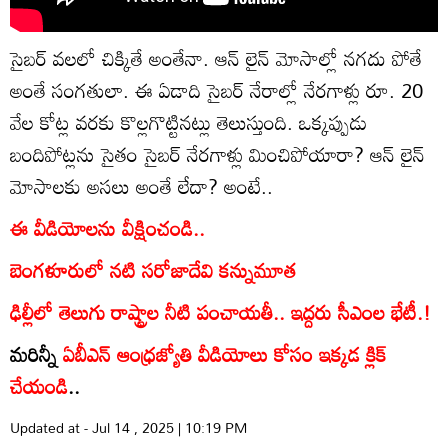
సైబర్ వలలో చిక్కితే అంతేనా. ఆన్ లైన్ మోసాల్లో నగదు పోతే
అంతే సంగతులా. ఈ ఏడాది సైబర్ నేరాల్లో నేరగాళ్లు రూ. 20
వేల కోట్ల వరకు కొల్లగొట్టినట్లు తెలుస్తుంది. ఒక్కప్పుడు
బందిపోట్లను సైతం సైబర్ నేరగాళ్లు మించిపోయారా? ఆన్ లైన్
మోసాలకు అసలు అంతే లేదా? అంటే..
ఈ వీడియోలను వీక్షించండి..
బెంగళూరులో నటి సరోజాదేవి కన్నుమూత
ఢిల్లీలో తెలుగు రాష్ట్రాల నీటి పంచాయతీ.. ఇద్దరు సీఎంల భేటీ.!
మరిన్నీ
ఏబీఎన్ ఆంధ్రజ్యోతి వీడియోలు కోసం ఇక్కడ క్లిక్
చేయండి
..
Updated at - Jul 14 , 2025 | 10:19 PM