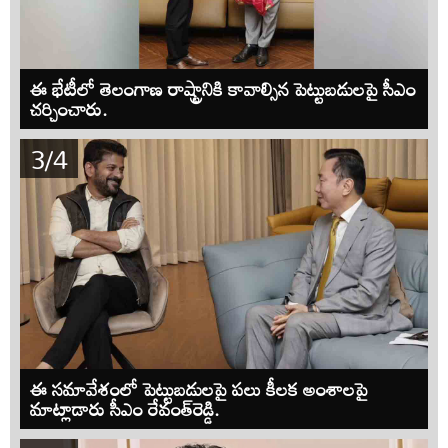
ఈ భేటీలో తెలంగాణ రాష్ట్రానికి కావాల్సిన పెట్టుబడులపై సీఎం
చర్చించారు.
3/4
ఈ సమావేశంలో పెట్టుబడులపై పలు కీలక అంశాలపై
మాట్లాడారు సీఎం రేవంత్‌రెడ్డి.