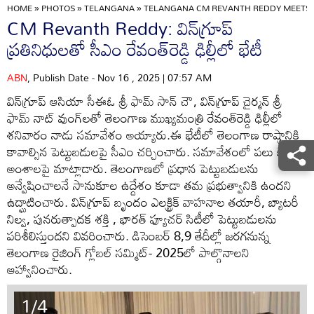
HOME
»
PHOTOS
»
TELANGANA
»
TELANGANA CM REVANTH REDDY MEETS W
CM Revanth Reddy: విన్‌గ్రూప్
ప్రతినిధులతో సీఎం రేవంత్‌రెడ్డి ఢిల్లీలో భేటీ
ABN
, Publish Date - Nov 16 , 2025 | 07:57 AM
విన్‌గ్రూప్ ఆసియా సీఈఓ శ్రీ ఫామ్ సాన్ చౌ, విన్‌గ్రూప్ చైర్మన్ శ్రీ
ఫామ్ నాట్ వుంగ్‌లతో తెలంగాణ ముఖ్యమంత్రి రేవంత్‌రెడ్డి ఢిల్లీలో
శనివారం నాడు సమావేశం అయ్యారు.ఈ భేటీలో తెలంగాణ రాష్ట్రానికి
కావాల్సిన పెట్టుబడులపై సీఎం చర్చించారు. సమావేశంలో పలు కీలక
అంశాలపై మాట్లాడారు. తెలంగాణలో ప్రధాన పెట్టుబడులను
అన్వేషించాలనే సానుకూల ఉద్దేశం కూడా తమ ప్రభుత్వానికి ఉందని
ఉద్ఘాటించారు. విన్‌గ్రూప్ బృందం ఎలక్ట్రిక్ వాహనాల తయారీ, బ్యాటరీ
నిల్వ, పునరుత్పాదక శక్తి , భారత్ ఫ్యూచర్ సిటీలో పెట్టుబడులను
పరిశీలిస్తుందని వివరించారు. డిసెంబర్ 8,9 తేదీల్లో జరగనున్న
తెలంగాణ రైజింగ్ గ్లోబల్ సమ్మిట్- 2025లో పాల్గొనాలని
ఆహ్వానించారు.
1/4