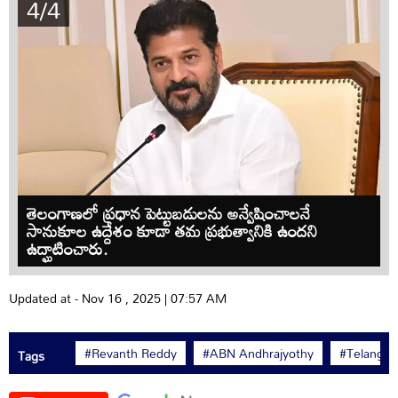
4/4
తెలంగాణలో ప్రధాన పెట్టుబడులను అన్వేషించాలనే
సానుకూల ఉద్దేశం కూడా తమ ప్రభుత్వానికి ఉందని
ఉద్ఘాటించారు.
Updated at - Nov 16 , 2025 | 07:57 AM
#Revanth Reddy
#ABN Andhrajyothy
#Telangan
Tags