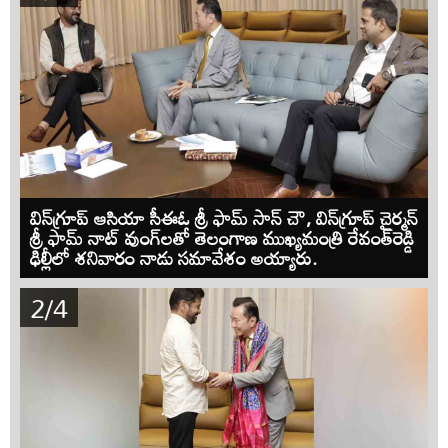
విన్‌గ్రూప్ ఆసియా సీఈఓ శ్రీ ఫామ్ సాన్ చౌ, విన్‌గ్రూప్ చైర్మన్
శ్రీ ఫామ్ నాట్ వుంగ్‌లతో తెలంగాణ ముఖ్యమంత్రి రేవంత్‌రెడ్డి
ఢిల్లీలో శనివారం నాడు సమావేశం అయ్యారు.
2/4