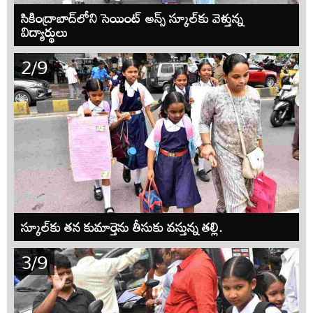
సికింద్రాబాద్‌లోని సెయింట్ అన్స్ స్కూల్‌కు వెళ్తున్న
విద్యార్థులు
2/9
స్కూల్‌కు తన కుమార్తెను తీసుకు వస్తున్న తల్లి.
3/9