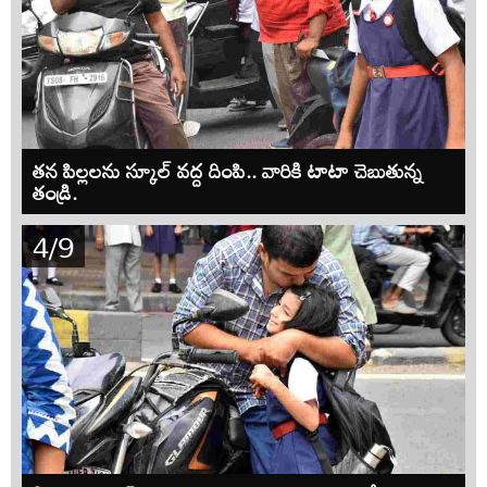
తన పిల్లలను స్కూల్ వద్ద దింపి.. వారికి టాటా చెబుతున్న
తండ్రి.
4/9