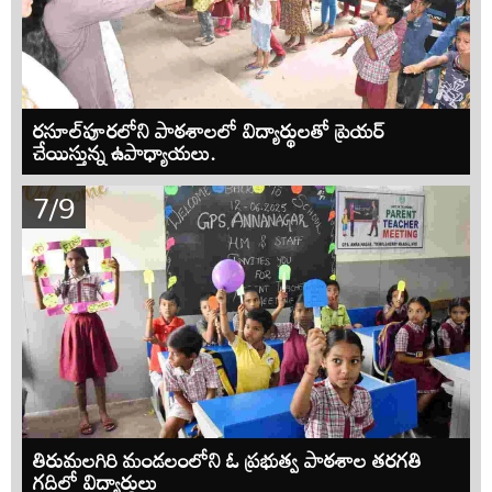
రసూల్‌పూరలోని పాఠశాలలో విద్యార్థులతో ప్రెయర్
చేయిస్తున్న ఉపాధ్యాయలు.
7/9
తిరుమలగిరి మండలంలోని ఓ ప్రభుత్వ పాఠశాల తరగతి
గదిలో విద్యార్థులు