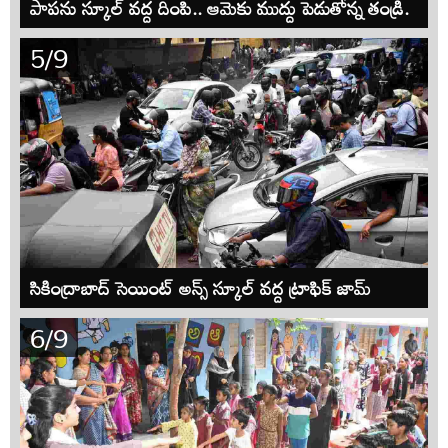
పాపను స్కూల్ వద్ద దింపి.. ఆమెకు ముద్దు పెడుతోన్న తండ్రి.
5/9
సికింద్రాబాద్ సెయింట్ అన్స్ స్కూల్ వద్ద ట్రాఫిక్ జామ్
6/9