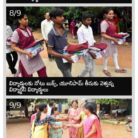
8/9
విద్యార్థులకు నోటు బుక్స్, యూనిపామ్ తీసుకు వెళ్తున్న
విద్యార్థిని విద్యార్థులు
9/9