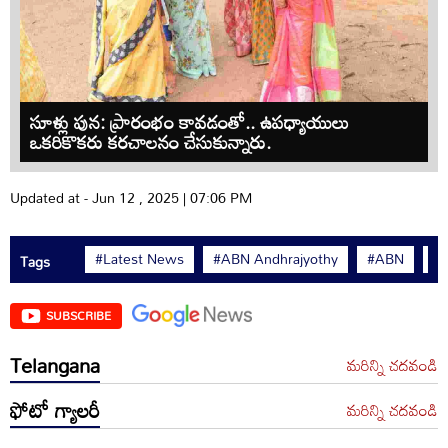
సూళ్లు పున: ప్రారంభం కావడంతో.. ఉపధ్యాయులు
ఒకరికొకరు కరచాలనం చేసుకున్నారు.
Updated at - Jun 12 , 2025 | 07:06 PM
#Latest News
#ABN Andhrajyothy
#ABN
#
Tags
SUBSCRIBE
Telangana
మరిన్ని చదవండి
ఫోటో గ్యాలరీ
మరిన్ని చదవండి