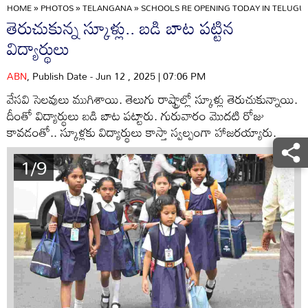
HOME
»
PHOTOS
»
TELANGANA
»
SCHOOLS RE OPENING TODAY IN TELUGU
తెరుచుకున్న స్కూళ్లు.. బడి బాట పట్టిన
విద్యార్థులు
ABN
, Publish Date - Jun 12 , 2025 | 07:06 PM
వేసవి సెలవులు ముగిశాయి. తెలుగు రాష్ట్రాల్లో స్కూళ్లు తెరుచుకున్నాయి.
దీంతో విద్యార్థులు బడి బాట పట్టారు. గురువారం మొదటి రోజు
కావడంతో.. స్కూళ్లకు విద్యార్థులు కాస్తా స్వల్పంగా హాజరయ్యారు.
1/9