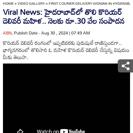
HOME
»
VIDEO GALLERY
»
FIRST COURIER DELIVERY WOMAN IN HYDERABA
Viral News: హైదరాబాద్‌లో తొలి కొరియర్
డెలివరీ మహిళ.. నెలకు రూ.30 వేల సంపాదన
ABN
, Publish Date - Aug 30 , 2024 | 07:49 AM
కొరియర్ డెలివరీ రంగంలో ఇప్పటివరకు పురుషులే రాణిస్తుండగా..
భాగ్యనగరంలో తొలిసారి ఓ మహిళ కొరియర్ డెలివరీ చేస్తున్న విషయం
మీకు తెలుసా.