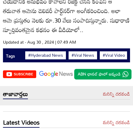
చేయడానికి అనుభవం కావాలని రిజెక్ట్ చేసిన కంపెనీ ఆ
తరువాత ఆమెను డెలివరీ పార్ట్‌నర్‌గా అంగీకరించింది. అలా
ఆమె ప్రస్తుతం నెలకు రూ.30 వేలు సంపాదిస్తున్నారు. సుధారాణి
స్ఫూర్తివంతమైన కథనం ఈ వీడియోలో..
Updated at - Aug 30 , 2024 | 07:49 AM
#Hyderabad News
#Viral News
#Viral Video
Tags
SUBSCRIBE
తాజావార్తలు
మరిన్ని చదవండి
Latest Videos
మరిన్ని చదవండి