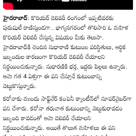
హైదరాబాద్
: కొరియర్ డెలివరీ రంగంలో ఇప్పటివరకు
పురుషులే రాణిస్తుండగా.. భాగ్యనగరంలో తొలిసారి ఓ మహిళ
కొరియర్ డెలివరీ చేస్తున్న విషయం మీకు తెలుసా.
హైదరాబాద్‌కి చెందిన సుధారాణి కుటుంబ పరిస్థితులు, ఆర్థిక
ఇబ్బందుల కారణంగా కొరియర్ డెలివరీ చేయాలని
నిర్ణయించుకున్నారు. సుధారణికి భర్త, ఇద్దరు పిల్లలు ఉన్నారు.
ఆమె గత 4 ఏళ్లుగా ఈ పని చేస్తూనే కుటుంబాన్ని
నెట్టుకొస్తున్నారు.
కరోనాకు ముందు సాఫ్ట్‌వేర్ కంపెనీ క్యాంటీన్‌లో సూపర్‌వైజర్‌గా
పని చేశారు. కరోనా తరువాత కుటుంబాన్ని నెట్టుకురావడం
ఇబ్బంది కావడంతో ఆమె డెలివరీ చేయాలని
నిర్ణయించుకున్నారు. అయితే తొలుత మహిళలు ఈ పని