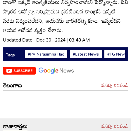
దాంతో ఇక్కడే అంత్యక్రియలు నిర్వహించామని పేర్కొన్నారు. పీవీ
స్మారక చిహ్నాన్ని నిర్మిస్తామని ప్రకటించిన కాంగ్రెస్‌ ఇప్పటి
వరకు నిర్మించలేదని, ఆయనకు భారతరత్న కూడా ఇవ్వలేదని
ఆయన ఆవేదన వ్యక్తం చేశారు.
Updated Date - Dec 30 , 2024 | 03:48 AM
#PV Narasimha Rao
#Latest News
#TG News
Tags
SUBSCRIBE
తెలంగాణ
మరిన్ని చదవండి
తాజావార్తలు
మరిన్ని చదవండి