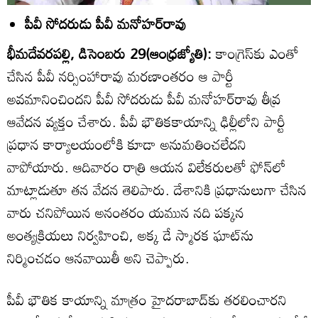
పీవీ సోదరుడు పీవీ మనోహర్‌రావు
భీమదేవరపల్లి, డిసెంబరు 29(ఆంధ్రజ్యోతి):
కాంగ్రెస్‌కు ఎంతో
చేసిన పీవీ నర్సింహారావు మరణాంతరం ఆ పార్టీ
అవమానించిందని పీవీ సోదరుడు పీవీ మనోహర్‌రావు తీవ్ర
ఆవేదన వ్యక్తం చేశారు. పీవీ భౌతికకాయాన్ని ఢిల్లీలోని పార్టీ
ప్రధాన కార్యాలయంలోకి కూడా అనుమతించలేదని
వాపోయారు. ఆదివారం రాత్రి ఆయన విలేకరులతో ఫోన్‌లో
మాట్లాడుతూ తన వేదన తెలిపారు. దేశానికి ప్రధానులుగా చేసిన
వారు చనిపోయిన అనంతరం యమున నది పక్కన
అంత్యక్రియలు నిర్వహించి, అక్క డే స్మారక ఘాట్‌ను
నిర్మించడం ఆనవాయితీ అని చెప్పారు.
పీవీ భౌతిక కాయాన్ని మాత్రం హైదరాబాద్‌కు తరలించారని