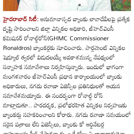
హైదరాబాద్‌ సిటీ:
అనుమానాస్పద బ్యాంకు లావాదేవీలపై ప్రత్యేక
దృష్టి సారించాలని జిల్లా ఎన్నికల అధికారి, జీహెచ్‌ఎంసీ
కమిషనర్‌ రోనాల్డ్‌రోస్‌(GHMC Commissioner
Ronaldros) బ్యాంకర్లకు సూచించారు. పార్లమెంట్‌ ఎన్నికల
షెడ్యూల్‌ త్వరలో విడుదలయ్యే అవకాశమున్న నేపథ్యంలో
సన్నాహక సమావేశాలు నిర్వహిస్తున్నారు. ఇందులో భాగంగా
మంగళవారం జీహెచ్‌ఎంసీ ప్రధాన కార్యాలయంలో బ్యాంకు
అధికారులు, నగదు రవాణా ఏజెన్సీల ప్రతినిధులతో ఆయన
సమావేశమయ్యారు. ఈ సందర్భంగా రోనాల్డ్‌ రోస్‌
మాట్లాడుతూ.. పారదర్శక, ప్రలోభరహిత ఎన్నికల నిర్వహణకు
బ్యాంకర్లు సహకరించాలని కోరారు. నగదు రవాణా సమయంలో
సరైన పత్రాలు లేని ఏజెన్సీలు, బ్యాంకు కో ఆర్డినేటర్ల
వాహనాలను సీజ్‌ చేస్తారన్నారు. ఒకే రోజు ఏ ఖాతాదారుడైనా