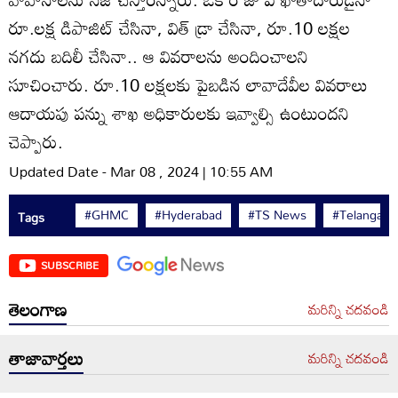
రూ.లక్ష డిపాజిట్‌ చేసినా, విత్‌ డ్రా చేసినా, రూ.10 లక్షల
నగదు బదిలీ చేసినా.. ఆ వివరాలను అందించాలని
సూచించారు. రూ.10 లక్షలకు పైబడిన లావాదేవీల వివరాలు
ఆదాయపు పన్ను శాఖ అధికారులకు ఇవ్వాల్సి ఉంటుందని
చెప్పారు.
Updated Date - Mar 08 , 2024 | 10:55 AM
#GHMC
#Hyderabad
#TS News
#Telangana
Tags
SUBSCRIBE
తెలంగాణ
మరిన్ని చదవండి
తాజావార్తలు
మరిన్ని చదవండి