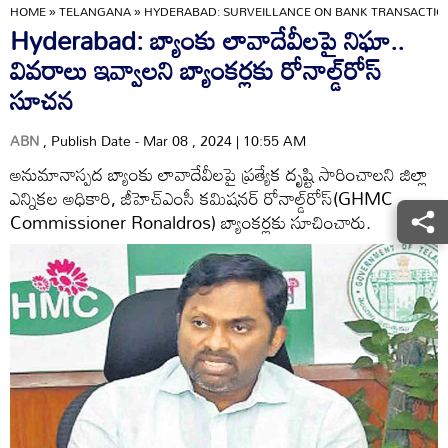
HOME
»
TELANGANA
»
HYDERABAD: SURVEILLANCE ON BANK TRANSACTION
Hyderabad: బ్యాంకు లావాదేవీలపై నిఘా..
వివరాలు ఇవ్వాలని బ్యాంకర్లకు రోనాల్డ్‌రోస్‌
సూచన
ABN
, Publish Date - Mar 08 , 2024 | 10:55 AM
అనుమానాస్పద బ్యాంకు లావాదేవీలపై ప్రత్యేక దృష్టి సారించాలని జిల్లా
ఎన్నికల అధికారి, జీహెచ్‌ఎంసీ కమిషనర్‌ రోనాల్డ్‌రోస్‌(GHMC
Commissioner Ronaldros) బ్యాంకర్లకు సూచించారు.