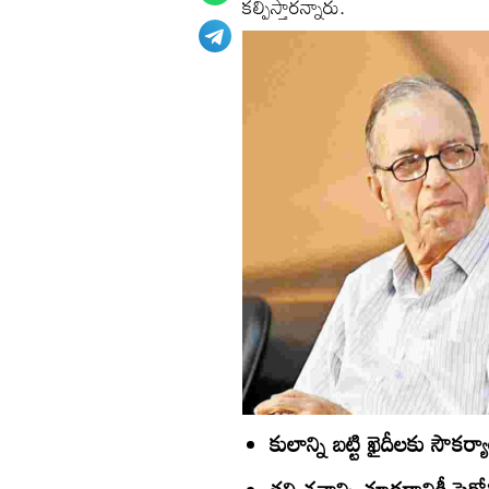
కల్పిస్తారన్నారు.
కులాన్ని బట్టి ఖైదీలకు సౌకర్య
తల్లి శవాన్ని చూడడానికీ పెరో