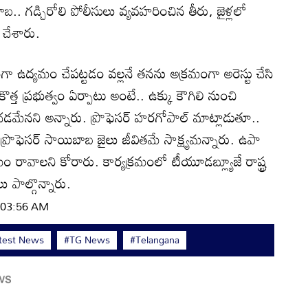
బ.. గడ్చిరోలి పోలీసులు వ్యవహరించిన తీరు, జైళ్లలో
చేశారు.
ేకంగా ఉద్యమం చేపట్టడం వల్లనే తనను అక్రమంగా అరెస్టు చేసి
కొత్త ప్రభుత్వం ఏర్పాటు అంటే.. ఉక్కు కౌగిలి నుంచి
చడమేనని అన్నారు. ప్రొఫెసర్‌ హరగోపాల్‌ మాట్లాడుతూ..
ప్రొఫెసర్‌ సాయిబాబ జైలు జీవితమే సాక్ష్యమన్నారు. ఉపా
 రావాలని కోరారు. కార్యక్రమంలో టీయూడబ్ల్యూజే రాష్ట్ర
ు పాల్గొన్నారు.
| 03:56 AM
test News
#TG News
#Telangana