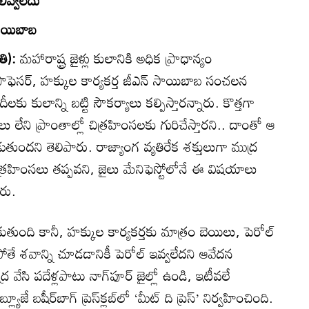
‌ సాయిబాబ
ోతి):
మహారాష్ట్ర జైళ్లు కులానికి అధిక ప్రాధాన్యం
ీ ప్రొఫెసర్‌, హక్కుల కార్యకర్త జీఎన్‌ సాయిబాబ సంచలన
దీలకు కులాన్ని బట్టి సౌకర్యాలు కల్పిస్తారన్నారు. కొత్తగా
ాలు లేని ప్రాంతాల్లో చిత్రహింసలకు గురిచేస్తారని.. దాంతో ఆ
ుందని తెలిపారు. రాజ్యాంగ వ్యతిరేక శక్తులుగా ముద్ర
ో చిత్రహింసలు తప్పవని, జైలు మేనిఫెస్టోలోనే ఈ విషయాలు
రు.
రుకుతుంది కానీ, హక్కుల కార్యకర్తకు మాత్రం బెయిలు, పెరోల్‌
పోతే శవాన్ని చూడడానికీ పెరోల్‌ ఇవ్వలేదని ఆవేదన
ర వేసి పదేళ్లపాటు నాగ్‌పూర్‌ జైల్లో ఉండి, ఇటీవలే
షీర్‌బాగ్‌ ప్రెస్‌క్లబ్‌లో ‘మీట్‌ ది ప్రెస్‌’ నిర్వహించింది.