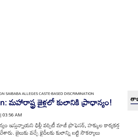
GN SAIBABA ALLEGES CASTE-BASED DISCRIMINATION
తాజ
హారాష్ట్ర జైళ్లలో కులానికి ప్రాధాన్యం!
4 | 03:56 AM
న్యం ఇస్తున్నాయని ఢిల్లీ వర్సిటీ మాజీ ప్రొఫెసర్‌, హక్కుల కార్యకర్త
ారు. జైలుకు వచ్చే ఖైదీలకు కులాన్ని బట్టి సౌకర్యాలు