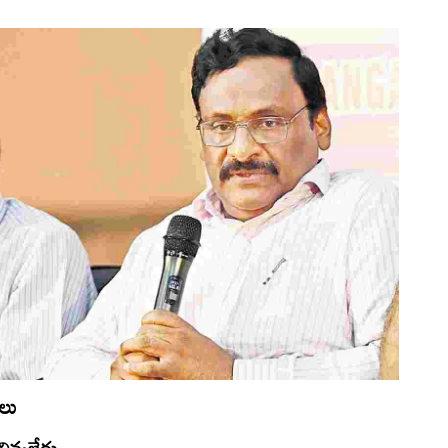
ాలు
లివ్వలేదు