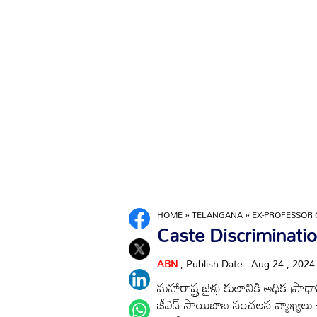
HOME
»
TELANGANA
»
EX-PROFESSOR 
Caste Discrimination: మ
ABN
, Publish Date - Aug 24 , 202
మహారాష్ట్ర జైళ్లు కులానికి అధిక ప్రాధా
జీఎన్‌ సాయిబాబ సంచలన వ్యాఖ్యలు చేశ