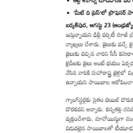
‘మీట్‌ ది ప్రెస్‌’లో ప్రొఫెసర్
బర్కత్‌పుర, ఆగస్టు 23 (ఆంధ్రజ్య
ఇస్తున్నాయని ఢిల్లీ వర్సిటీ మాజ
వ్యాఖ్యలు చేశారు. జైలుకు వచ్చే ఖై
జైలుకు వచ్చిన వారిని సీసీ కెమెర
ఖైదీలకు జైలు అంటే భయం ఏర్పడుత
వేసిన వారికి మహారాష్ట్ర జైళ్లల
ఉన్నాయని సాయిబాబ ఆరోపించా
గ్యాంగ్‌స్టర్లకు సైతం బెయిల్‌ దొ
దొరకవని అన్నారు. కన్నతల్లి చని
వ్యక్తంచేశారు. మావోయిస్టుగా ముద్
విడుదలైన సాయిబాబతో టీయూడబ్ల్యూజే బ