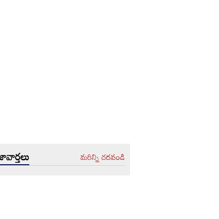
ావార్తలు
మరిన్ని చదవండి