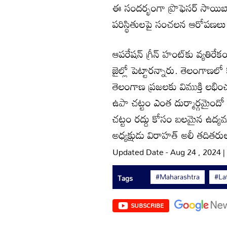
ఈ సందర్భంగా ప్రొఫెసర్‌ సాయిబా
పరిస్థితులపై సంచలన ఆరోపణలు 
ఆపరేషన్‌ గ్రీన్‌ హంట్‌కు వ్యతిర
జైల్లో పెట్టారన్నారు. తెలంగాణలో 
తెలంగాణ ప్రజలకు విముక్తి లభిం
ఉపా చట్టం ఎంత దుర్మార్గమైందో 
చట్టం రద్దు కోసం బలమైన ఉద్యమం
అధ్యక్షుడు విరాహత్‌ అలీ తదితరుల
Updated Date - Aug 24 , 2024 
#Maharashtra
#La
Tags
SUBSCRIBE