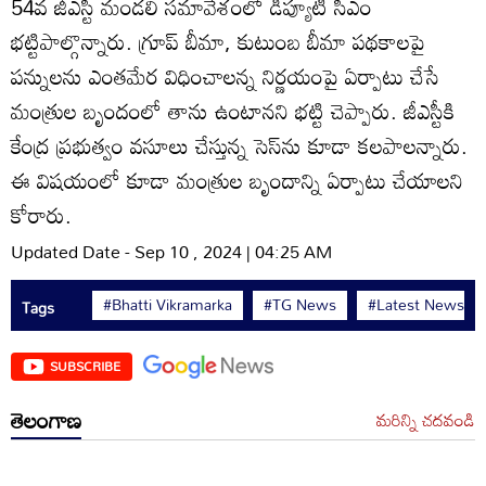
54వ జీఎస్టీ మండలి సమావేశంలో డిప్యూటీ సీఎం
భట్టిపాల్గొన్నారు. గ్రూప్‌ బీమా, కుటుంబ బీమా పథకాలపై
పన్నులను ఎంతమేర విధించాలన్న నిర్ణయంపై ఏర్పాటు చేసే
మంత్రుల బృందంలో తాను ఉంటానని భట్టి చెప్పారు. జీఎస్టీకి
కేంద్ర ప్రభుత్వం వసూలు చేస్తున్న సెస్‌ను కూడా కలపాలన్నారు.
ఈ విషయంలో కూడా మంత్రుల బృందాన్ని ఏర్పాటు చేయాలని
కోరారు.
Updated Date - Sep 10 , 2024 | 04:25 AM
#Bhatti Vikramarka
#TG News
#Latest News
Tags
SUBSCRIBE
తెలంగాణ
మరిన్ని చదవండి