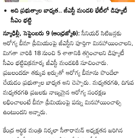
అది ప్రభుత్వాల బాధ్యత.. జీఎస్టీ మండలి భేటీలో డిప్యూటీ
సీఎం భట్టి
న్యూఢిల్లీ, సెప్టెంబరు 9 (ఆంధ్రజ్యోతి):
సీనియర్‌ సిటిజన్లకు
ఆరోగ్య బీమా ప్రీమియంపై జీఎస్టీని పూర్తిగా మినహాయించాలని,
మిగతా వారికి 18 నుంచి 5 శాతానికి తగ్గించాలని డిప్యూటీ
సీఎం భట్టివిక్రమార్క జీఎస్టీ మండలికి సూచించారు.
ప్రజలందరూ తక్కువ ఖర్చుతో ఆరోగ్య బీమాను పొందేలా
చేయడం ప్రభుత్వాల బాధ్యత అని చెప్పారు. మధ్యతరగతి, దిగువ
మధ్యతరగతి ప్రజలకు నాణ్యమైన ఆరోగ్య సంరక్షణ
లభించాలంటే బీమా ప్రీమియంపై పన్ను మినహాయించాల్సి
ఉంటుందని అన్నారు.
కేంద్ర ఆర్థిక మంత్రి నిర్మలా సీతారామన్‌ అధ్యక్షతన జరిగిన