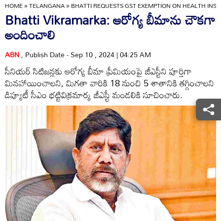
HOME
»
TELANGANA
»
BHATTI REQUESTS GST EXEMPTION ON HEALTH INSU
Bhatti Vikramarka: ఆరోగ్య బీమాను చౌకగా
అందించాలి
ABN
, Publish Date - Sep 10 , 2024 | 04:25 AM
సీనియర్‌ సిటిజన్లకు ఆరోగ్య బీమా ప్రీమియంపై జీఎస్టీని పూర్తిగా
మినహాయించాలని, మిగతా వారికి 18 నుంచి 5 శాతానికి తగ్గించాలని
డిప్యూటీ సీఎం భట్టివిక్రమార్క జీఎస్టీ మండలికి సూచించారు.