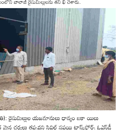
రామంలోని బాలాజీ రైసుమిల్లులను తని ఖీ చేశారు.
్యోతి): రైసుమిల్లుల యజమానులు ధాన్యం బకా యిలు
ర మైన చర్యలు తప్పవని సివిల్‌ సప్లయి టాస్క్‌ఫోర్స్‌ ఓఎస్‌డీ