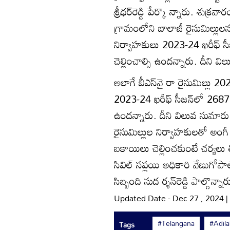
శ్రీధర్‌రెడ్డి పేర్కొ న్నారు. శుక
గ్రామంలోని బాలాజీ రైసుమిల్లుల
నిర్వాహకులు 2023-24 ఖరీఫ్‌ సీజన
చెల్లించాల్సి ఉందన్నారు. దీని వ
అలాగే బీఎస్‌వై రా రైసుమిల్లు 20
2023-24 ఖరీఫ్‌ సీజన్‌లో 2687 మెట
ఉందన్నారు. దీని విలువ సుమారు ర
రైసుమిల్లుల నిర్వాహకులతో అం
బకాయిలు చెల్లించకుంటే చర్యలు త
సివిల్‌ సప్లయి అధికారి వేణుగోపాల్‌,
సిబ్బంది సుద ర్శన్‌రెడ్డి పాల్గొన్నార
Updated Date - Dec 27 , 2024 
#Telangana
#Adil
Tags