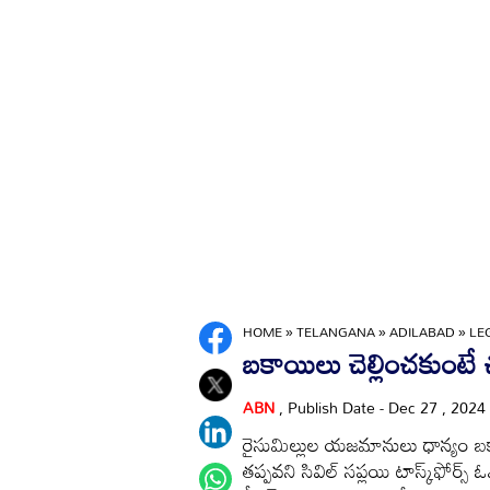
HOME
»
TELANGANA
»
ADILABAD
»
LE
బకాయిలు చెల్లించకుంటే
ABN
, Publish Date - Dec 27 , 2024
రైసుమిల్లుల యజమానులు ధాన్యం బకా 
తప్పవని సివిల్‌ సప్లయి టాస్క్‌ఫోర్స్‌ 