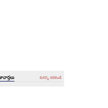
ావార్తలు
మరిన్ని చదవండి