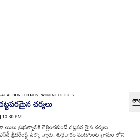
GAL ACTION FOR NON-PAYMENT OF DUES
తాజ
 చట్టపరమైన చర్యలు
 | 10:30 PM
యిలు ప్రభుత్వానికి చెల్లించకుంటే చట్టపర మైన చర్యలు
ఓఎస్‌డీ శ్రీధర్‌రెడ్డి పేర్కొ న్నారు. శుక్రవారం ముదిగుంట గ్రామం లోని