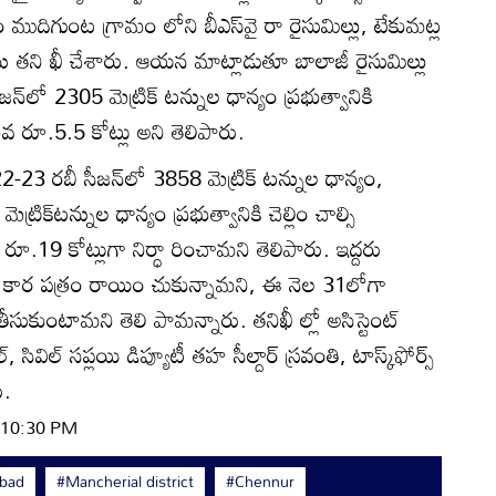
్రవారం ముదిగుంట గ్రామం లోని బీఎస్‌వై రా రైసుమిల్లు, టేకుమట్ల
ను తని ఖీ చేశారు. ఆయన మాట్లాడుతూ బాలాజీ రైసుమిల్లు
్‌లో 2305 మెట్రిక్‌ టన్నుల ధాన్యం ప్రభుత్వానికి
ిలువ రూ.5.5 కోట్లు అని తెలిపారు.
22-23 రబీ సీజన్‌లో 3858 మెట్రిక్‌ టన్నుల ధాన్యం,
్రిక్‌టన్నుల ధాన్యం ప్రభుత్వానికి చెల్లిం చాల్సి
ూ.19 కోట్లుగా నిర్ధా రించామని తెలిపారు. ఇద్దరు
గీ కార పత్రం రాయిం చుకున్నామని, ఈ నెల 31లోగా
ీసుకుంటామని తెలి పామన్నారు. తనిఖీ ల్లో అసిస్టెంట్‌
 సివిల్‌ సప్లయి డిప్యూటీ తహ సీల్దార్‌ స్రవంతి, టాస్క్‌ఫోర్స్‌
ు.
| 10:30 PM
abad
#Mancherial district
#Chennur