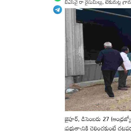
బీఎస్‌వై రా రైసుమిల్లు, టేకుమట్ల గ్
జైపూర్‌, డిసెంబరు 27 (ఆంధ్రజ
ప్రభుత్వానికి చెల్లించకుంటే చట్టప