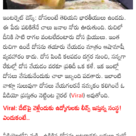
ఇంటర్నెట్ డెస్క్: దోసలంటే తెలియని భారతీయులు ఉండదు.
ఈ పేరు పలికితేనే చాలు జనాల నోరు ఊరుతుంది. రుచిలో
దీనికి సాటి రాగల వంటలేదంటారు దోస ప్రియులు. ఇంత
రుచిగా ఉండే దోసను తయారు చేయడం మాత్రం ఆషామాషీ
వ్యవహారం కాదు. దోస పిండి కలపడం దగ్గర నుంచి, సన్నగా
రేకుల్లో దోస వేయడం వరకూ ప్రతిదీ ఒక కళే. ఇక ఇంట్లో
దోసలు వేసుకునేందుకు చాలా ఇబ్బంది పడతారు. ఇలాంటి
వాళ్లూ సులువుగా దోసలు వేయగలరనే నమ్మకం కలిగించే ఓ
వీడియో ప్రస్తుతం నెట్టింట వైరల్ (
Viral
) అవుతోంది.
Viral: డేట్‌పై వెళ్లేందుకు ఉద్యోగులకు లీవ్స్ ఇస్తున్న సంస్థ!
ఎందుకంటే..
వీడియోలోని వ్యక్తి.. ఉడికిన దోసను అట్లకాడకు బదులు మరో