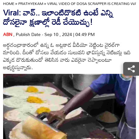
HOME
»
PRATHYEKAM
»
VIRAL VIDEO OF DOSA SCRAPPER IS CREATING WAV
Viral: వావ్.. ఇలాంటిదొకటి ఉంటే ఎన్ని
దోసలైనా క్షణాల్లో రెడీ చేయొచ్చు!
ABN
, Publish Date - Sep 10 , 2024 | 04:49 PM
అర్ధచంద్రాకారంలో ఉన్న ఓ అట్లకాడ వీడియో నెట్టింట వైరల్‌గా
మారింది. దీంతో దోసలు వేయడం సులువని భావిస్తున్న నెటిజన్లు ఇది
ఎక్కడ దొరుకుతుందో తెలిసిన వారు ఎవరైనా చెప్పాలంటూ
అభ్యర్థిస్తున్నారు.