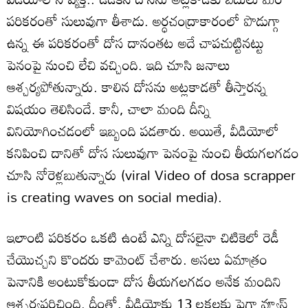
పరికరంతో సులువుగా తీశాడు. అర్ధచంద్రాకారంలో పొడుగ్గా
ఉన్న ఈ పరికరంతో దోస దానంతట అదే చాపచుట్టినట్టు
పెనంపై నుంచి లేచి వచ్చింది. ఇది చూసి జనాలు
ఆశ్చర్యపోతున్నారు. కాలిన దోసను అట్లకాడతో తీస్తారన్న
విషయం తెలిసిందే. కానీ, చాలా మంది దీన్ని
వినియోగించడంలో ఇబ్బంది పడతారు. అయితే, వీడియోలో
కనిపించి దానితో దోస సులువుగా పెనంపై నుంచి తీయగలగడం
చూసి నోరెళ్లబుతున్నారు (viral Video of dosa scrapper
is creating waves on social media).
ఇలాంటి పరికరం ఒకటి ఉంటే ఎన్ని దోసలైనా చిటికెలో రెడీ
చేయొచ్చని కొందరు కామెంట్ చేశారు. అసలు ఏమాత్రం
పెనానికి అంటుకోకుండా దోస తీయగలగడం అనేక మందిని
ఆశ్చర్యపరిచింది. దీంతో, వీడియోకు 13 లక్షలకు పైగా వ్యూస్