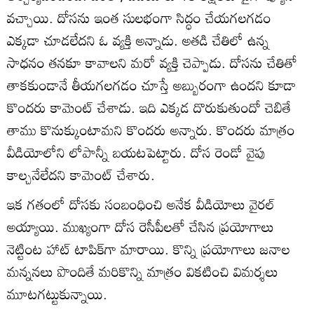
వచ్చాయి. దోసను ఇంత సులభంగా సిద్ధం చేయగలగడం
ఎక్కడా చూడలేదని ఓ వ్యక్తి అన్నాడు. అతడి చేతిలో ఉన్న
సాధనం తనకూ కావాలని మరో వ్యక్తి చెప్పాడు. దోసను చేతితో
తాకకుండానే తీయగలగడం చూస్తే అబ్బురంగా ఉందని కూడా
కొందరు కామెంట్ చేశాడు. ఇది ఎక్కడ దొరుకుతుందో చెబితే
తాము కొనుక్కుంటామని కొందరు అన్నారు. కొందరు మాత్రం
వీడియోలోని లోపాన్నీ బయటపెట్టారు. దోస రెండో వైపు
కాల్చనేలేదని కామెంట్ చేశారు.
ఇక గతంలో దోసకు సంబంధించి అనేక వీడియోలు వైరల్
అయ్యాయి. ముఖ్యంగా దోస రెసీపీలతో చేసిన ప్రయోగాలు
నెట్టింట హాట్ టాపిక్‌గా మారాయి. కొన్ని ప్రయోగాలు జనాల
మన్ననలు పొందితే మరికొన్ని మాత్రం వికటించి విమర్శలు
మూటగట్టుకున్నాయి.