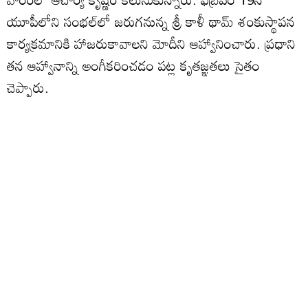
యూపీలోని సంభల్‌లో జరుగనున్న శ్రీ కాళీ థామ్ శంకుస్థాపన
కార్యక్రమానికి హాజరుకావాలని మోదీని ఆహ్వానించారు. ప్రధాని
తన ఆహ్వానాన్ని అంగీకరించడం పట్ల కృతజ్ఞతలు సైతం
చెప్పారు.