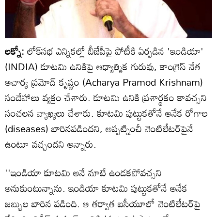
లక్నో:
లోక్‌సభ ఎన్నికల్లో బీజేపీపై పోటీకి ఏర్పడిన 'ఇండియా'
(INDIA) కూటమి ఉనికిపై ఆధ్యాత్మిక గురువు, కాంగ్రెస్ నేత
ఆచార్య ప్రమోద్ కృష్ణం (Acharya Pramod Krishnam)
సందేహాలు వ్యక్తం చేశారు. కూటమి ఉనికి ప్రశార్థకం కావచ్చని
సంచలన వ్యాఖ్యలు చేశారు. కూటమి పుట్టుకతోనే అనేక రోగాల
(diseases) బారినపడిందని, అప్పట్నించీ వెంటిలేటర్‌పైనే
ఉంటూ వచ్చందని అన్నారు.
''ఇండియా కూటమి అనే మాటే ఉండకపోవచ్చని
అనుకుంటున్నాను. ఇండియా కూటమి పుట్టుకతోనే అనేక
జబ్బుల బారిన పడింది. ఆ తర్వాత ఐసీయూలో వెంటిలేటర్‌పై