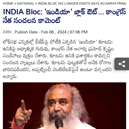
HOME
»
NATIONAL
»
INDIA BLOC NO LONGER EXISTS SAYS ACHARYA PRAM
INDIA Bloc: 'ఇండియా' బ్లాక్ ఔట్... కాంగ్రెస్
నేత సంచలన కామెంట్
ABN
, Publish Date - Feb 06 , 2024 | 07:06 PM
లోక్‌సభ ఎన్నికల్లో బీజేపీపై పోటీకి ఏర్పడిన 'ఇండియా' కూటమి
ఉనికిపై ఆధ్యాత్మిక గురువు, కాంగ్రెస్ నేత ఆచార్య ప్రమోద్ కృష్ణం
సందేహాలు వ్యక్తం చేశారు. కూటమి ఉనికి ప్రశార్థకం కావచ్చని
సంచలన వ్యాఖ్యలు చేశారు. కూటమి పుట్టుకతోనే అనేక రోగాల
బారినపడిందని, అప్పట్నించీ వెంటిలేటర్‌పైనే ఉంటూ వచ్చందని
అన్నారు.