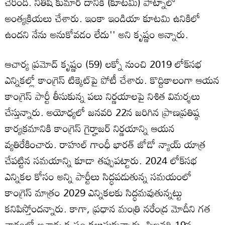
చేరింది. నితీష్ కుమార్ దానికి (కూటమి) పాట్నాలో
అంత్యక్రియలు చేశారు. ఇంకా ఇండియా కూటమి ఉనికిలో
ఉందని నేను అనుకోవడం లేదు'' అని కృష్ణం అన్నారు.
ఆచార్య ప్రమోద్ కృష్ణం (59) లక్నో నుంచి 2019 లోక్‌సభ
ఎన్నికల్లో కాంగ్రెస్ టిక్కెట్‌పై పోటీ చేశారు. కొద్దికాలంగా ఆయన
కాంగ్రెస్ పార్టీ తీసుకున్న పలు నిర్ణయాలపై నిశిత విమర్శలు
చేస్తున్నారు. అయోధ్యలో జనవరి 22న జరిగిన ప్రాణప్రతిష్ఠ
కార్యక్రమానికి కాంగ్రెస్ గైర్హాజర్ నిర్ణయాన్ని ఆయన
వ్యతిరేకించారు. రాహుల్ గాంధీ భారత్ జోడో న్యాయ్ యాత్ర
చేపట్టిన సమయాన్ని కూడా తప్పుపట్టారు. 2024 లోక్‌సభ
ఎన్నికల కోసం అన్ని పార్టీలు సిద్ధపడుతున్న సమయంలో
కాంగ్రెస్ మాత్రం 2029 ఎన్నికలకు సిద్ధమవుతున్నట్టు
కనిపిస్తోందన్నారు. కాగా, ప్రధాన మంత్రి నరేంద్ర మోదీని గత
వారంలో ఆచార్య కృష్ణం కలుసుకున్నారు. ఫిబ్రవరి 19న