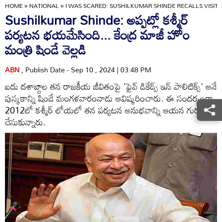
HOME
»
NATIONAL
»
I WAS SCARED: SUSHILKUMAR SHINDE RECALLS VISIT 
Sushilkumar Shinde: అప్పట్లో కశ్మీర్‌‌
పర్యటన భయమేసింది... కేంద్ర మాజీ హోం
మంత్రి షిండే వెల్లడి
ABN
, Publish Date - Sep 10 , 2024 | 03:48 PM
ఐదు దశాబ్దాల తన రాజకీయ జీవితంపై 'ఫైవ్ డికేడ్స్ ఇన్ పాలిటిక్స్' అనే
పుస్కకాన్ని షిండే మంగళవారంనాడు ఆవిష్కరించారు. ఈ సందర్భంగా
2012లో కశ్మీర్‌ లోయలో తన పర్యటన అనుభవాన్ని ఆయన గుర్తు
చేసుకున్నారు.