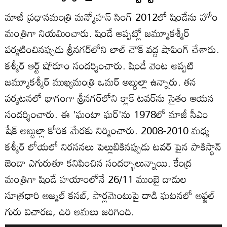
మాజీ ప్రధానమంత్రి మన్మోహన్ సింగ్ 2012లో షిండేను హోం
మంత్రిగా నియమించారు. షిండే అప్పట్లో జమ్మూకశ్మీర్
పర్యటించినప్పుడు శ్రీనగర్‌లోని లాల్ చౌక్ ‌వద్ద షాపింగ్ చేశారు.
కశ్మీర్ ఆర్ట్ షోరూం సందర్శించారు. షిండే వెంట అప్పటి
జమ్మూకశ్మీర్ ముఖ్యమంత్రి ఒమర్ అబ్దుల్లా ఉన్నారు. తన
పర్యటనలో భాగంగా శ్రీనగర్‌లోని క్లాక్ టవర్‌ను సైతం ఆయన
సందర్శించారు. ఈ 'ఘంటా ఘర్'ను 1978లో మాజీ సీఎం
షేక్ అబ్దుల్లా కోరిక మేరకు నిర్మించారు. 2008-2010 మధ్య
కశ్మీర్ లోయలో నిరసనలు పెల్లుబికినప్పుడు టవర్ పైన పాకిస్థాన్
జెండా ఎగురుతూ కనిపించిన సందర్భాలున్నాయి. కేంద్ర
మంత్రిగా షిండే హయాంలోనే 26/11 ముంబై దాడుల
సూత్రధారి అజ్మల్ కసబ్‌, పార్లమెంటుపై దాడి ఘటనలో అఫ్జల్
గురు విచారణ, ఉరి అమలు జరిగింది.