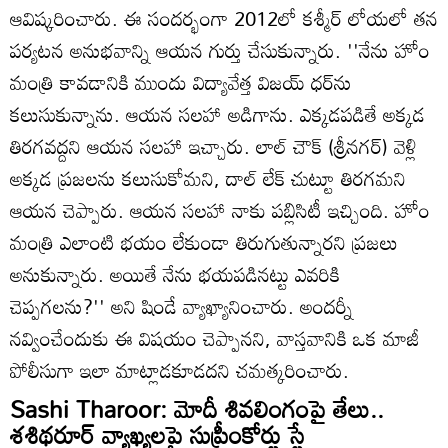
ఆవిష్కరించారు. ఈ సందర్భంగా 2012లో కశ్మీర్‌ లోయలో తన
పర్యటన అనుభవాన్ని ఆయన గుర్తు చేసుకున్నారు. ''నేను హోం
మంత్రి కావడానికి ముందు విద్యావేత్త విజయ్ ధర్‌ను
కలుసుకున్నాను. ఆయన సలహా అడిగాను. ఎక్కడపడితే అక్కడ
తిరగవద్దని ఆయన సలహా ఇచ్చారు. లాల్ చౌక్ (శ్రీనగర్) వెళ్లి
అక్కడ ప్రజలను కలుసుకోమని, దాల్ లేక్‌ చుట్టూ తిరగమని
ఆయన చెప్పారు. ఆయన సలహా నాకు పబ్లిసిటీ ఇచ్చింది. హోం
మంత్రి ఎలాంటి భయం లేకుండా తిరుగుతున్నారని ప్రజలు
అనుకున్నారు. అయితే నేను భయపడినట్టు ఎవరికి
చెప్పగలను?'' అని షిండే వ్యాఖ్యానించారు. అందర్నీ
నవ్వించేందుకు ఈ విషయం చెప్పానని, వాస్తవానికి ఒక మాజీ
పోలీసుగా ఇలా మాట్లాడకూడదని చమత్కరించారు.
Sashi Tharoor: మోదీ శివలింగంపై తేలు..
శశిథరూర్ వ్యాఖ్యలపై సుప్రీంకోర్టు స్టే