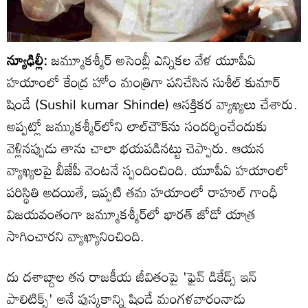
న్యూఢిల్లీ:
జమ్మూకశ్మీర్‌ అసెంబ్లీ ఎన్నికల వేళ యూపీఏ
హయాంలో కేంద్ర హోం మంత్రిగా పనిచేసిన సుశీల్ కుమార్
షిండే (Sushil kumar Shinde) ఆసక్తికర వ్యాఖ్యలు చేశారు.
అప్పట్లో జమ్ముకశ్మీర్‌లోని లాల్‌చౌక్‌ను సందర్శించేందుకు
వెళ్లినప్పుడు తాను చాలా భయపడినట్టు చెప్పారు. ఆయన
వ్యాఖ్యలపై బీజేపీ వెంటనే స్పందించింది. యూపీఏ హయాంలో
పరిస్థితి అదయితే, ఇప్పటి తమ హయాంలో రాహుల్ గాంధీ
విజయవంతంగా జమ్మూకశ్మీర్‌లో భారత్ జోడో యాత్ర
సాగించారని వ్యాఖ్యానించింది.
దు దశాబ్దాల తన రాజకీయ జీవితంపై 'ఫైవ్ డికేడ్స్ ఇన్
పాలిటిక్స్' అనే పుస్కకాన్ని షిండే మంగళవారంనాడు