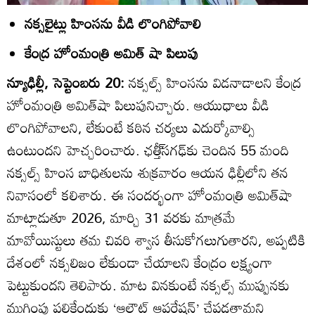
నక్సలైట్లు హింసను వీడి లొంగిపోవాలి
కేంద్ర హోంమంత్రి అమిత్‌ షా పిలుపు
న్యూఢిల్లీ, సెప్టెంబరు 20:
నక్సల్స్‌ హింసను విడనాడాలని కేంద్ర
హోంమంత్రి అమిత్‌షా పిలుపునిచ్చారు. ఆయుధాలు వీడి
లొంగిపోవాలని, లేకుంటే కఠిన చర్యలు ఎదుర్కోవాల్సి
ఉంటుందని హెచ్చరించారు. ఛత్తీ్‌సగఢ్‌కు చెందిన 55 మంది
నక్సల్స్‌ హింస బాధితులను శుక్రవారం ఆయన ఢిల్లీలోని తన
నివాసంలో కలిశారు. ఈ సందర్భంగా హోంమంత్రి అమిత్‌షా
మాట్లాడుతూ 2026, మార్చి 31 వరకు మాత్రమే
మావోయిస్టులు తమ చివరి శ్వాస తీసుకోగలుగుతారని, అప్పటికి
దేశంలో నక్సలిజం లేకుండా చేయాలని కేంద్రం లక్ష్యంగా
పెట్టుకుందని తెలిపారు. మాట వినకుంటే నక్సల్స్‌ ముప్పునకు
ముగింపు పలికేందుకు ‘ఆలౌట్‌ ఆపరేషన్‌’ చేపడతామని