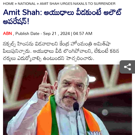
HOME
»
NATIONAL
»
AMIT SHAH URGES NAXALS TO SURRENDER
Amit Shah: ఆయుధాలు వీడకుంటే ఆలౌట్‌
ఆపరేషన్‌!
ABN
, Publish Date - Sep 21 , 2024 | 04:57 AM
నక్సల్స్‌ హింసను విడనాడాలని కేంద్ర హోంమంత్రి అమిత్‌షా
పిలుపునిచ్చారు. ఆయుధాలు వీడి లొంగిపోవాలని, లేకుంటే కఠిన
చర్యలు ఎదుర్కోవాల్సి ఉంటుందని హెచ్చరించారు.