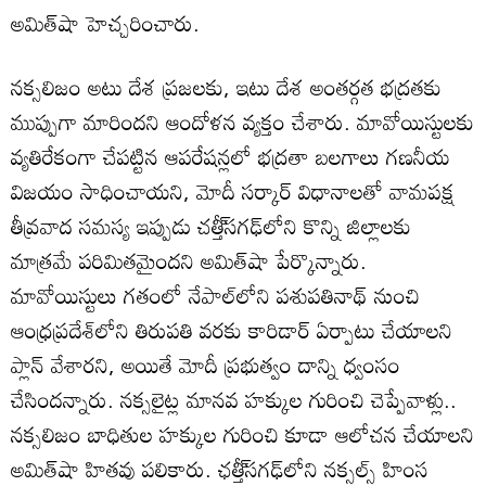
అమిత్‌షా హెచ్చరించారు.
నక్సలిజం అటు దేశ ప్రజలకు, ఇటు దేశ అంతర్గత భద్రతకు
ముప్పుగా మారిందని ఆందోళన వ్యక్తం చేశారు. మావోయిస్టులకు
వ్యతిరేకంగా చేపట్టిన ఆపరేషన్లలో భద్రతా బలగాలు గణనీయ
విజయం సాధించాయని, మోదీ సర్కార్‌ విధానాలతో వామపక్ష
తీవ్రవాద సమస్య ఇప్పుడు చత్తీ్‌సగఢ్‌లోని కొన్ని జిల్లాలకు
మాత్రమే పరిమితమైందని అమిత్‌షా పేర్కొన్నారు.
మావోయిస్టులు గతంలో నేపాల్‌లోని పశుపతినాథ్‌ నుంచి
ఆంధ్రప్రదేశ్‌లోని తిరుపతి వరకు కారిడార్‌ ఏర్పాటు చేయాలని
ప్లాన్‌ వేశారని, అయితే మోదీ ప్రభుత్వం దాన్ని ధ్వంసం
చేసిందన్నారు. నక్సలైట్ల మానవ హక్కుల గురించి చెప్పేవాళ్లు..
నక్సలిజం బాధితుల హక్కుల గురించి కూడా ఆలోచన చేయాలని
అమిత్‌షా హితవు పలికారు. ఛత్తీ్‌సగఢ్‌లోని నక్సల్స్‌ హింస