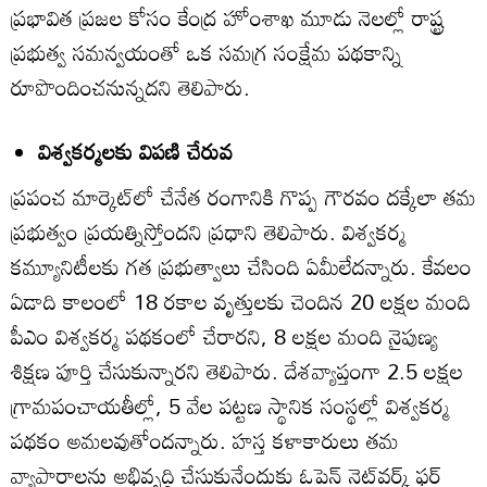
ప్రభావిత ప్రజల కోసం కేంద్ర హోంశాఖ మూడు నెలల్లో రాష్ట్ర
ప్రభుత్వ సమన్వయంతో ఒక సమగ్ర సంక్షేమ పథకాన్ని
రూపొందించనున్నదని తెలిపారు.
విశ్వకర్మలకు విపణి చేరువ
ప్రపంచ మార్కెట్‌లో చేనేత రంగానికి గొప్ప గౌరవం దక్కేలా తమ
ప్రభుత్వం ప్రయత్నిస్తోందని ప్రధాని తెలిపారు. విశ్వకర్మ
కమ్యూనిటీలకు గత ప్రభుత్వాలు చేసింది ఏమీలేదన్నారు. కేవలం
ఏడాది కాలంలో 18 రకాల వృత్తులకు చెందిన 20 లక్షల మంది
పీఎం విశ్వకర్మ పథకంలో చేరారని, 8 లక్షల మంది నైపుణ్య
శిక్షణ పూర్తి చేసుకున్నారని తెలిపారు. దేశవ్యాప్తంగా 2.5 లక్షల
గ్రామపంచాయతీల్లో, 5 వేల పట్టణ స్థానిక సంస్థల్లో విశ్వకర్మ
పథకం అమలవుతోందన్నారు. హస్త కళాకారులు తమ
వ్యాపారాలను అభివృద్ధి చేసుకునేందుకు ఓపెన్‌ నెట్‌వర్క్‌ ఫర్‌