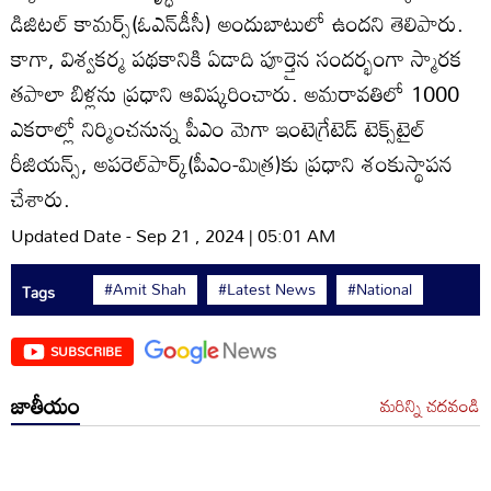
డిజిటల్‌ కామర్స్‌(ఓఎన్‌డీసీ) అందుబాటులో ఉందని తెలిపారు.
కాగా, విశ్వకర్మ పథకానికి ఏడాది పూర్తైన సందర్భంగా స్మారక
తపాలా బిళ్లను ప్రధాని ఆవిష్కరించారు. అమరావతిలో 1000
ఎకరాల్లో నిర్మించనున్న పీఎం మెగా ఇంటెగ్రేటెడ్‌ టెక్స్‌టైల్‌
రీజియన్స్‌, అపరెల్‌పార్క్‌(పీఎం-మిత్ర)కు ప్రధాని శంకుస్థాపన
చేశారు.
Updated Date - Sep 21 , 2024 | 05:01 AM
#Amit Shah
#Latest News
#National
Tags
SUBSCRIBE
జాతీయం
మరిన్ని చదవండి