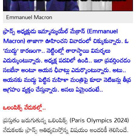
Emmanuel Macron
ఫ్రాన్స్‌ అధ్యక్షుడు ఇమ్మాన్యుయేల్‌ మేక్రాన్‌ (Emmanuel
Macron) తాజాగా ఊహించని వివాదంలో చిక్కుకున్నారు. ఓ
‘ముద్దు’ కారణంగా.. నెట్టింట్లో తారాస్థాయి విమర్శలు
ఎదుర్కుంటున్నారు. అధ్యక్ష పదవిలో ఉండి.. ఇలా ప్రవర్తించడం
సబబేనా అంటూ ఆయన ఛీవాట్లు ఎదుర్కొంటున్నారు. అటు..
ఆయనకు ముద్దు పెట్టిన మహిళా మంత్రిపై కూడా నెటిజన్లు తీవ్ర
ఆగ్రహం వ్యక్తం చేస్తున్నారు. అసలు ఏమైందంటే..
ఒలంపిక్స్ వేడుకల్లో..
ప్రస్తుతం జరుగుతున్న ఒలింపిక్స్‌ (Paris Olympics 2024)
వేడుకలకు ఫ్రాన్స్‌ ఆతిథ్యమిస్తోన్న విషయం అందరికీ తెలిసిందే.