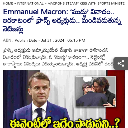
HOME
»
INTERNATIONAL
»
MACRONS STEAMY KISS WITH SPORTS MINISTER 
Emmanuel Macron: ‘ముద్దు’ వివాదం..
ఇరకాటంలో ఫ్రాన్స్ అధ్యక్షుడు.. మండిపడుతున్న
నెటిజన్లు
ABN
, Publish Date - Jul 31 , 2024 | 05:15 PM
ఫ్రాన్స్‌ అధ్యక్షుడు ఇమ్మాన్యుయేల్‌ మేక్రాన్‌ తాజాగా ఊహించని
వివాదంలో చిక్కుకున్నారు. ఓ ‘ముద్దు’ కారణంగా.. నెట్టింట్లో
తారాస్థాయి విమర్శలు ఎదుర్కుంటున్నారు. అధ్యక్ష పదవిలో ఉండి..