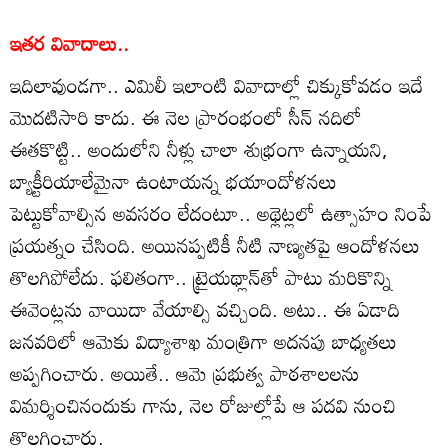
ఇతర వివాదాలు..
ఇదిలావుండగా.. ఎమిలీ ఇలాంటి వివాదాల్లో చిక్కుకోవడం ఇదే
మొదటిసారి కాదు. ఈ నెల ప్రారంభంలో సీన్ నదిలో
ఈతకొట్టి.. అందులోని నీళ్లు చాలా శుభ్రంగా ఉన్నాయని,
బ్యాక్టీరియాలేమైనా ఉంటాయన్న భయాందోళనలు
పెట్టుకోవాల్సిన అవసరం లేదంటూ.. అథ్లెట్లలో ఉత్సాహం నింపే
ప్రయత్నం చేసింది. అయినప్పటికీ నీటి నాణ్యతపై ఆందోళనలు
తొలగిపోలేదు. ఫలితంగా.. ట్రైయథ్లాన్‌తో పాటు మరికొన్ని
ఈవెంట్లను వాయిదా వేయాల్సి వచ్చింది. అటు.. ఈ ఏడాది
జనవరిలో ఆమెకు విద్యాశాఖ మంత్రిగా అదనపు బాధ్యతలు
అప్పగించారు. అయితే.. ఆమె ప్రభుత్వ పాఠశాలలను
విమర్శించినందుకు గాను, నెల రోజుల్లోపే ఆ పదవి నుంచి
తొలగించారు.