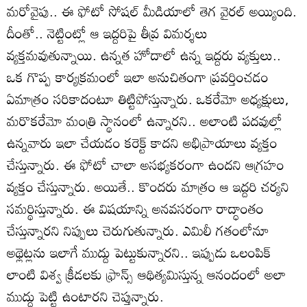
మరోవైపు.. ఈ ఫోటో సోషల్ మీడియాలో తెగ వైరల్ అయ్యింది.
దీంతో.. నెట్టింట్లో ఆ ఇద్దరిపై తీవ్ర విమర్శలు
వ్యక్తమవుతున్నాయి. ఉన్నత హోదాలో ఉన్న ఇద్దరు వ్యక్తులు..
ఒక గొప్ప కార్యక్రమంలో ఇలా అనుచితంగా ప్రవర్తించడం
ఏమాత్రం సరికాదంటూ తిట్టిపోస్తున్నారు. ఒకరేమో అధ్యక్షులు,
మరొకరేమో మంత్రి స్థానంలో ఉన్నారని.. అలాంటి పదవుల్లో
ఉన్నవారు ఇలా చేయడం కరెక్ట్ కాదని అభిప్రాయాలు వ్యక్తం
చేస్తున్నారు. ఈ ఫోటో చాలా అసభ్యకరంగా ఉందని ఆగ్రహం
వ్యక్తం చేస్తున్నారు. అయితే.. కొందరు మాత్రం ఆ ఇద్దరి చర్యని
సమర్థిస్తున్నారు. ఈ విషయాన్ని అనవసరంగా రాద్ధాంతం
చేస్తున్నారని నిప్పులు చెరుగుతున్నారు. ఎమిలీ గతంలోనూ
అథ్లెట్లను ఇలాగే ముద్దు పెట్టుకున్నారని.. ఇప్పుడు ఒలంపిక్
లాంటి విశ్వ క్రీడలకు ఫ్రాన్స్ ఆథిత్యమిస్తున్న ఆనందంలో అలా
ముద్దు పెట్టి ఉంటారని చెప్తున్నారు.