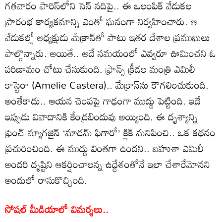
గతవారం పారిస్‌లోని సెన్‌ నదిపై.. ఈ ఒలంపిక్ వేడుకల
ప్రారంభ కార్యక్రమాన్ని ఎంతో ఘనంగా నిర్వహించారు. ఆ
వేడుకల్లో అధ్యక్షుడు మేక్రాన్‌తో పాటు ఇతర దేశాల ప్రముఖులు
పాల్గొన్నారు. అయితే.. అదే సమయంలో ఎవ్వరూ ఊమించని ఓ
పరిణామం చోటు చేసుకుంది. ఫ్రాన్స్‌ క్రీడల మంత్రి ఎమిలీ
కాస్టెరా (Amelie Castera).. మేక్రాన్‌ను కౌగలించుకుంది.
అంతేకాదు.. ఆయన చెంపపై గాఢంగా ముద్దు పెట్టింది. ఇదే
ఇప్పుడు వివాదానికి కేంద్రబిందువు అయ్యింది. ఈ దృశ్యాన్ని
ఫ్రెంచ్‌ మ్యాగజైన్‌ ‘మాడమ్‌ ఫిగారో’ క్లిక్‌ మనిపించి.. ఒక కథనం
ప్రచురించింది. ఈ ముద్దు వింతగా ఉందని.. బహుశా ఎమిలీ
అందరి దృష్టిని ఆకర్షించాలన్న ఉద్దేశంతోనే ఇలా చేశారేమోనని
అందులో రాసుకొచ్చింది.
సోషల్ మీడియాలో విమర్శలు..