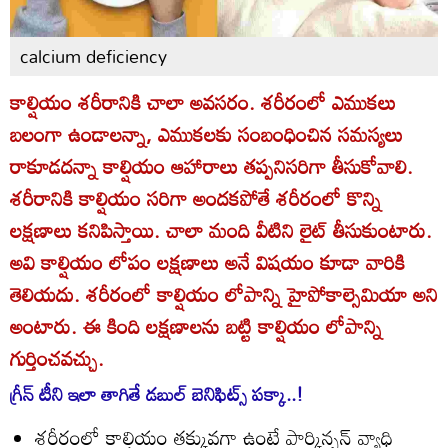
calcium deficiency
కాల్షియం శరీరానికి చాలా అవసరం. శరీరంలో ఎముకలు
బలంగా ఉండాలన్నా, ఎముకలకు సంబంధించిన సమస్యలు
రాకూడదన్నా కాల్షియం ఆహారాలు తప్పనిసరిగా తీసుకోవాలి.
శరీరానికి కాల్షియం సరిగా అందకపోతే శరీరంలో కొన్ని
లక్షణాలు కనిపిస్తాయి. చాలా మంది వీటిని లైట్ తీసుకుంటారు.
అవి కాల్షియం లోపం లక్షణాలు అనే విషయం కూడా వారికి
తెలియదు. శరీరంలో కాల్షియం లోపాన్ని హైపోకాల్సెమియా అని
అంటారు. ఈ కింది లక్షణాలను బట్టి కాల్షియం లోపాన్ని
గుర్తించవచ్చు.
గ్రీన్ టీని ఇలా తాగితే డబుల్ బెనిఫిట్స్ పక్కా..!
శరీరంలో కాల్షియం తక్కువగా ఉంటే పార్కిన్సన్ వ్యాధి