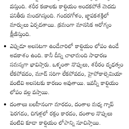
వస్తుంది. శరీర కణాలకు కాల్షియం అందకపోతే మెదడు
పనితీరు మందగిస్తుంది. గందరగోళం, జ్ఞాపకశక్తిలో
మార్పులు ఏర్పడతాయి. క్రమంగా మానసిక ఆరోగ్యం
క్షీణిస్తుంది.
ఎప్పుడూ అలసటగా ఉండేవారిలో కాల్షియం లోపం ఉండే
అవకాశం ఉంది. కానీ దీన్ని చాలామంది సాధారణ
సమస్యగా భావిస్తారు. ఒళ్ళంతా నొప్పులు, శరీరం దృఢత్వం
లేకపోవడం, మూడ్ సరిగా లేకపోవడం, హైపోకాల్సెమియా
వంటివి అలసటకు కారణం అవుతాయి. ఇవన్నీ కాల్షియం
లోపం వల్ల వస్తాయి.
దంతాలు బలహీనంగా మారడం, దంతాల మధ్య గ్యాప్
పెరగడం, చిగుళ్లలో రక్తం కారడం, దంతాల నొప్పులు
వంటివి కూడా కాల్షియం లోపాన్ని సూచిస్తాయి.