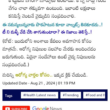
వేగం చాలా తక్కువగా ఉంటుంది. ఇలాంటి లక్షణాలు
కనిపిస్తే వెంటనే వైద్యుడిని సంప్రదించాలి.
ఈ సమస్యలున్నవారు పొరపాటున కూడా వాల్నట్స్ తినకూడదు..!
టీ ని మళ్ళీ వేడి చేసి తాగుతుంటారా? ఈ నిజాలు తెలిస్తే..!
(నోట్‌: ఇందులోని అంశాలు కేవలం అవగాహన కోసం
మాత్రమే. ఆరోగ్య నిపుణుల సలహాల మేరకు అందించడం
జరుగుతుంది. ఏదైనా సందేహాలు ఉంటే వైద్య నిపుణులను
సంప్రదించండి.)
మరిన్ని
ఆరోగ్య వార్తల కోసం..
ఇక్కడ క్లిక్ చేయండి.
Updated Date - Aug 21 , 2024 | 01:19 PM
#Health Latest news
#Trending
#Food and Heal
Tags
SUBSCRIBE