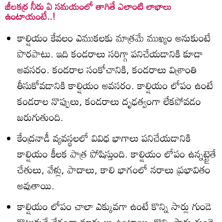
జీలకర్ర నీరు ఏ సమయంలో తాగితే ఎలాంటి లాభాలు
ఉంటాయంటే..!
కాల్షియం కేవలం ఎముకలకు మాత్రమే ముఖ్యం అనుకుంటే
పొరపాటు. ఇది కండరాలు సరిగ్గా పనిచేయడానికి కూడా
అవసరం. కండరాల సంకోచానికి, కండరాలు విశ్రాంతి
తీసుకోవడానికి కాల్షియం అవసరం. కాల్షియం లోపం ఉంటే
కండరాల నొప్పులు, కండరాలు దృఢత్వంగా లేకపోవడం
జరుగుతుంది.
కేంద్రనాడీ వ్యవస్థలలో వివిధ భాగాలు పనిచేయడానికి
కాల్షియం కీలక పాత్ర పోషిస్తుంది. కాల్షియం లోపం ఉన్నట్టైతే
చేతులు, వేళ్లు, పాదాలు, కాలి భాగంలో నరాలు ప్రభావితం
అవుతాయి.
కాల్షియం లోపం చాలా ఎక్కువగా ఉంటే కొన్ని సార్లు గుండె
కొట్టుకునే వేగంగా మార్పులు ఉంటాయి. కొన్ని సార్లు గుండె