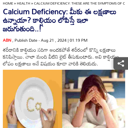
HOME
»
HEALTH
»
CALCIUM DEFICIENCY: THESE ARE THE SYMPTOMS OF CA
Calcium Deficiency: మీకు ఈ లక్షణాలు
ఉన్నాయా? కాల్షియం లోపిస్తే ఇలా
జరుగుతుంది..!
ABN
, Publish Date - Aug 21 , 2024 | 01:19 PM
శరీరానికి కాల్షియం సరిగా అందకపోతే శరీరంలో కొన్ని లక్షణాలు
కనిపిస్తాయి. చాలా మంది వీటిని లైట్ తీసుకుంటారు. అవి కాల్షియం
లోపం లక్షణాలు అనే విషయం కూడా వారికి తెలియదు.