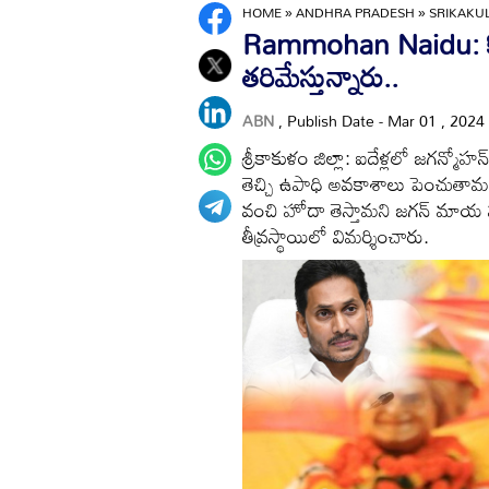
HOME
»
ANDHRA PRADESH
»
SRIKAK
Rammohan Naidu: కొత్
తరిమేస్తున్నారు..
ABN
, Publish Date - Mar 01 , 2024
శ్రీకాకుళం జిల్లా: ఐదేళ్లలో జగన్మో
తెచ్చి ఉపాధి అవకాశాలు పెంచుతామని 
వంచి హోదా తెస్తామని జగన్ మాయ మ
తీవ్రస్థాయిలో విమర్శించారు.