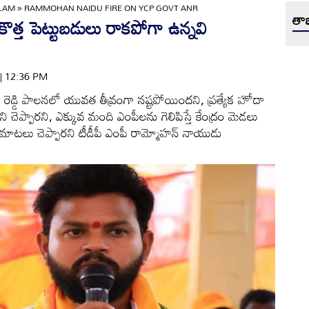
ULAM
»
RAMMOHAN NAIDU FIRE ON YCP GOVT ANR
తాజ
త పెట్టుబడులు రాకపోగా ఉన్నవి
 | 12:36 PM
హన్ రెడ్డి పాలనలో యువత తీవ్రంగా నష్టపోయిందని, ప్రత్యేక హోదా
చెప్పారని, ఎక్కువ మంది ఎంపీలను గెలిపిస్తే కేంద్రం మెడలు
ాటలు చెప్పారని టీడీపీ ఎంపీ రామ్మోహన్ నాయుడు