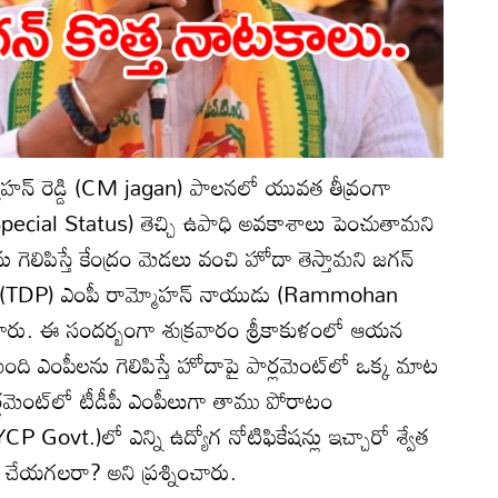
మోహన్ రెడ్డి (CM jagan) పాలనలో యువత తీవ్రంగా
(Special Status) తెచ్చి ఉపాధి అవకాశాలు పెంచుతామని
 గెలిపిస్తే కేంద్రం మెడలు వంచి హోదా తెస్తామని జగన్
పీ (TDP) ఎంపీ రామ్మోహన్ నాయుడు (Rammohan
ంచారు. ఈ సందర్బంగా శుక్రవారం శ్రీకాకుళంలో ఆయన
ి ఎంపీలను గెలిపిస్తే హోదాపై పార్లమెంట్‌లో ఒక్క మాట
్లమెంట్‌లో టీడీపీ ఎంపీలుగా తాము పోరాటం
YCP Govt.)లో ఎన్ని ఉద్యోగ నోటిఫికేషన్లు ఇచ్చారో శ్వేత
చేయగలరా? అని ప్రశ్నించారు.