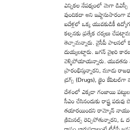
ఎన్నికల నేపథ్యంలో మెగా డిఎస్స
వుందికదా అని ఇష్టానుసారంగా వ
ఐదేళ్లలో ఒక్క యువకుడికీ ఉద్య
కల్పనకు ప్రత్యేక చర్యలు చేపట్ట
తెచ్చామన్నారు. వైసీపీ పాలనలో కొ
దుయ్యబట్టారు. జగన్ వైఖరి కా
వెళ్ళిపోయాయన్నారు. యువతను 
ప్రారంభిస్తున్నారని, మూడు రాజ
డ్రగ్స్ (Drugs), క్రైం కేపిటల్‌గ
దేశంలో ఎక్కడా గంజాయి పట్టుబడ
సీఎం చేసినందుకు రాష్ట్ర పరువు పో
తయారయిందని రామ్మోన్ నాయుడు వ్య
క్రిమినల్స్ రెచ్చిపోతున్నారని, ఓ 
రాష్ట్రం బాగుపడాలంటే టీడీపీ జన