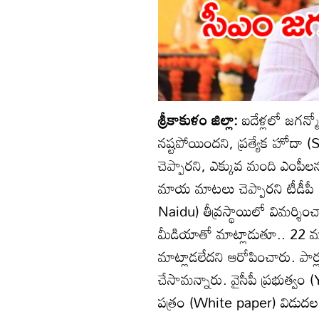
శ్రీకాకుళం జిల్లా:
ఐదేళ్లలో జగన్
నష్టపోయిందని, ప్రత్యేక హోదా 
చెప్పారని, ఎక్కువ మంది ఎంపీలను
మాయ మాటలు చెప్పారని టీడీ
Naidu) తీవ్రస్థాయిలో విమర్శి
మీడియాతో మాట్లాడుతూ.. 22 మంద
మాట్లాడలేదని ఆరోపించారు. పార
చేసామన్నారు. వైసీపీ ప్రభుత్వం (
పత్రం (White paper) విడుదల 