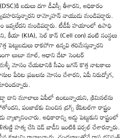
ీ (DSC)కి బదులు దగా డీఎస్సీ తీశారని, అధికారం
్యవహరిస్తున్నారని రామ్మోహన్ నాయుడు మండిపడ్డారు.
ోగం ఇవ్వలేదని మండిపడ్డారు. టీడీపీ హయాంలో ఉపాధి
ామని, కీయా (KIA), సెల్ కాన్ (Cell con) వంటి సంస్థలు
త్త పెట్టుబడులు రాకపోగా ఉన్నవి తరిమేస్తున్నారని
రణంగా లులూ మాల్, ఆధాని డేటా సెంటర్
మళ్ళీ మోసం చేయటానికి సీఎం జగన్ కొత్త నాటకాలు
ధానుల పేరిట ప్రజలను మోసం చేశారని, ఏపీ నిరుద్యోగ,
ా మారిందన్నారు.
్డా దాని మూలాలు ఏపీలో ఉంటున్నాయని, క్రిమినల్‌ను
తోందని, పంజాబ్‌కు మించిన డ్రగ్స్ కేపిటల్‌గా రాష్ట్రం
ాఖ్యానించారు. అధికారాన్ని అడ్డు పెట్టుకుని రాష్ట్రంలో
దళితుణ్ణి హత్య చేసి డెడ్ బాడీని ఇంటికి పర్సల్ చేశారన్నారు.
సేన కూటమి రావాలన్నారు. చంద్రబాబుతోనే రాష్ట్ర భవిష్యత్