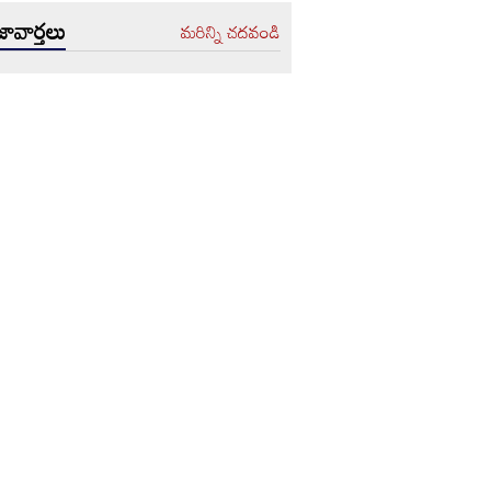
ావార్తలు
మరిన్ని చదవండి