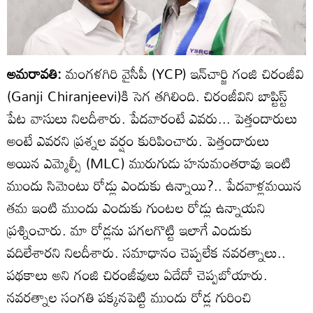
అమరావతి:
మంగళగిరి వైసీపీ (YCP) ఇన్‌చార్జి గంజి చిరంజీవి
(Ganji Chiranjeevi)కి సెగ తగిలింది. చిరంజీవిని బాప్టిస్ట్
పేట వాసులు నిలదీశారు. పేదవారంటే ఎవరు... పెత్తందారులు
అంటే ఎవరని ప్రశ్నల వర్షం కురిపించారు. పెత్తందారులు
అయిన ఎమ్మెల్సీ (MLC) మురుగుడు హనుమంతరావు ఇంటి
ముందు సిమెంటు రోడ్లు ఎందుకు ఉన్నాయి?.. పేదవాళ్లమయిన
తమ ఇంటి ముందు ఎందుకు గుంటల రోడ్లు ఉన్నాయని
ప్రశ్నించారు. మా రోడ్లను పగలగొట్టి ఇలాగే ఎందుకు
వదిలేశారని నిలదీశారు. సమాధానం చెప్పలేక నవరత్నాలు..
పథకాలు అని గంజి చిరంజీవులు ఏదేదో చెప్పబోయారు.
నవరత్నాల సంగతి పక్కనపెట్టి ముందు రోడ్ల గురించి