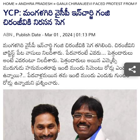
HOME
»
ANDHRA PRADESH
»
GANJI CHIRANJEEVI FACED PROTEST FROM P
YCP: మంగళగిరి వైసీపీ ఇన్‌చార్జి గంజి
చిరంజీవికి నిరసన సెగ
ABN
, Publish Date - Mar 01 , 2024 | 01:13 PM
మంగళగిరి వైసీపీ ఇన్‌చార్జి గంజి చిరంజీవికి సెగ తగిలింది. చిరంజీవిని
బాప్టిస్ట్ పేట వాసులు నిలదీశారు. పేదవారంటే ఎవరు... పెత్తందారులు
అంటే ఎవరంటూ నిలదీశారు. పెత్తందారులు అయిన ఎమ్మెల్సీ
మురుగుడు హనుమంతరావు ఇంటి ముందు సిమెంటు రోడ్లు ఎందుకు
ఉన్నాయి?.. పేదవాళ్లమయిన తమ ఇంటి ముందు ఎందుకు గుంటల
రోడ్లు ఉన్నాయని ప్రశ్నించారు.