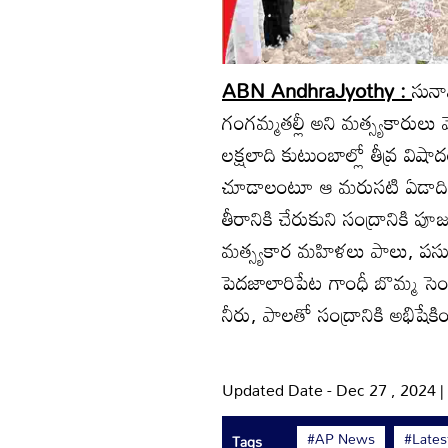
ABN AndhraJyothy :
సునా
గంగమ్మతల్లీ అని మత్స్యకారుల
లక్షలాది కుటుంబాల్లో తీవ్ర విష
చూడాలంటూ ఆ మరుసటి ఏడాది 
తీరానికి చేరుకుని సంద్రానికి
మత్స్యకార మహిళలు పాలు, పసుపు
పెదజాలారిపేట గాంధీ బొమ్మ సెంటర
నీరు, పాలతో సంద్రానికి అభిషేక
Updated Date - Dec 27 , 2024 
#AP News
#Late
Tags