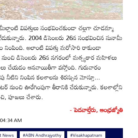
మీల్లాంటి విపత్తులు సంభవించకుండా చల్లగా చూడమ్మా
ు వేడుకున్నారు. 2004 డిసెంబరు 26న సంభవించిన సునామీ
ాదం నింపింది. అలాంటి విపత్తు మరోసారి రాకుండా
నుంచి డిసెంబరు 26న నగరంలో మత్స్యకార మహిళలు
 పూజలు చేయడం ఆనవాయితీగా వస్తోంది. గురువారం
 నీటిని నింపిన కలశాలను శిరస్సున మోస్తూ...
్‌ నుంచి ఊరేగింపుగా తీరానికి చేరుకున్నారు. కలశాల్లోని
ించి, పూజలు చేశారు.
-
పెదవాల్తేరు, ఆంధ్రజ్యోతి
| 04:34 AM
st News
#ABN Andhrajyothy
#Visakhapatnam