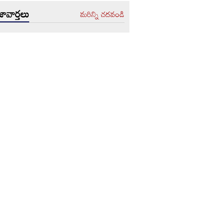
ావార్తలు
మరిన్ని చదవండి