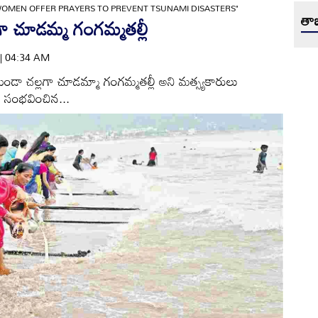
WOMEN OFFER PRAYERS TO PREVENT TSUNAMI DISASTERS"
తాజ
 చూడమ్మ గంగమ్మతల్లీ
 | 04:34 AM
ుండా చల్లగా చూడమ్మా గంగమ్మతల్లీ అని మత్స్యకారులు
న సంభవించిన...