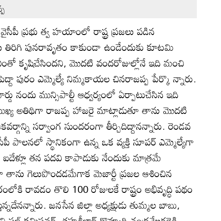
్ప
వైసీపీ ప్రభు త్వ హయాంలో రాష్ట్ర ప్రజలు పడిన
లు తిరిగి పునరావృతం కాకుండా ఉండేందుకు కూటమి
 ఎంతో కృషిచేసిందని, మొదటి వందరోజుల్లోనే ఇది మంచి
పెద్దా పురం ఎమ్మెల్యే నిమ్మకాయల చినరాజప్ప పేర్కొ న్నారు.
్డు నందు మున్సిపాల్టీ ఆధ్వర్యంలో ఏర్పాటుచేసిన ఇది
 ముఖ్య అతిథిగా రాజప్ప హాజరై మాట్లాడుతూ తాను మొదటి
ర్గాన్ని సర్వాంగ సుందరంగా తీర్చిదిద్దానన్నారు. రెండవ
పీ పాలనలో స్థానికంగా ఉన్న ఒక వ్యక్తి సూపర్‌ ఎమ్మెల్యేగా
్చి ఐదేళ్లూ తన పదవి కాపాడుకు నేందుకు మాత్రమే
ా తాను గెలుపొందడమేగాక మెజార్టీ ప్రజల ఆశించిన
ంలోకి రావడం తొలి 100 రోజులకే రాష్ట్రం అభివృద్ధి పథం
ేనన్నారు. జనసేన జిల్లా అధ్యక్షుడు తుమ్మల బాబు,
పల్‌ కమిషనర్‌, తహశీల్దార్‌ కొవ్వూరి చంద్రశేఖరరెడ్డి