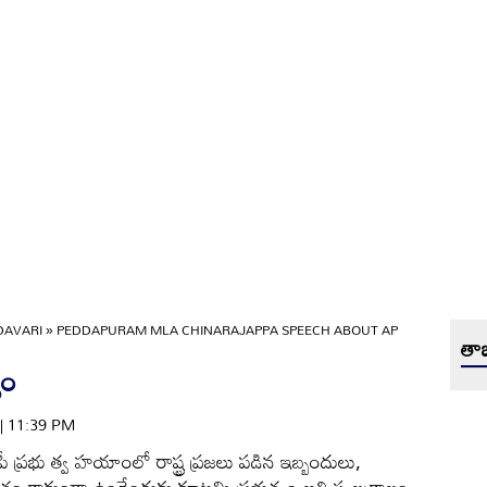
DAVARI
»
PEDDAPURAM MLA CHINARAJAPPA SPEECH ABOUT AP
తాజ
వం
 | 11:39 PM
పీ ప్రభు త్వ హయాంలో రాష్ట్ర ప్రజలు పడిన ఇబ్బందులు,