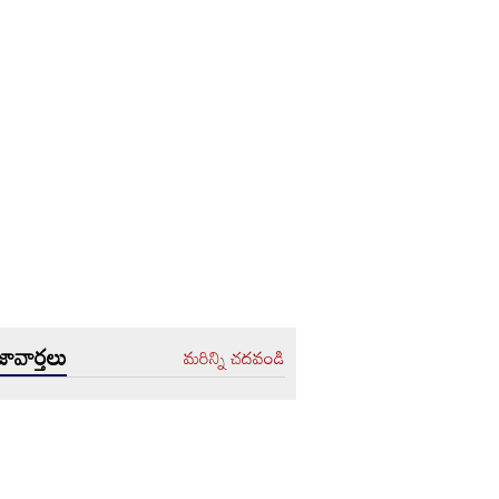
ావార్తలు
మరిన్ని చదవండి