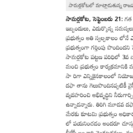
సామర్లకోటలో మాట్లాడుతున్న రాజప
సామర్లకోట, సెప్టెంబరు 21:
గత 
ఇబ్బందులు, ఎదుర్కొన్న సమస్య
ప్రభుత్వం అతి స్వల్పకాలం లోనే
ప్రభుత్వంగా గర్తింపు పొందిందని 
సామర్లకోట పట్టణ పరిధిలో 3వ వార
మంచి ప్రభుత్వం కార్యక్రమానికి
సా రిగా ఎన్నికైనకాలంలో నియోజకవ
దఫా తాను గెలుపొందినప్పటికీ వైసీ
వ్యవహరించి అభివృద్ధిని నీరుగార
ఉన్నాడన్నారు. తిరిగి మూడవ దఫ
మేరకు కూటమి ప్రభుత్వం అధికార
లో పయనించడం అందరూ చూస్తున్నద
బీజేపీ ఇంచార్జి వెంకటరమణ, మున్సి