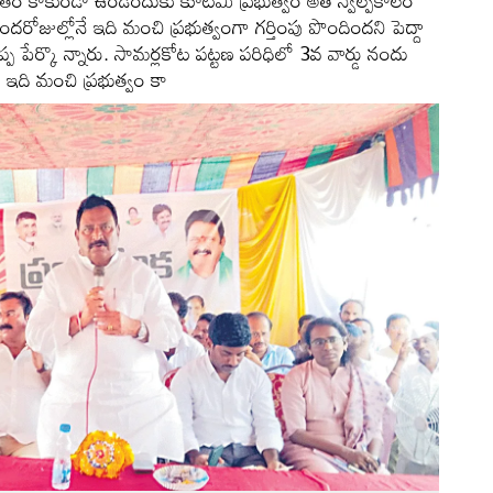
వృతం కాకుండా ఉండేందుకు కూటమి ప్రభుత్వం అతి స్వల్పకాలం
రోజుల్లోనే ఇది మంచి ప్రభుత్వంగా గర్తింపు పొందిందని పెద్దా
ప పేర్కొ న్నారు. సామర్లకోట పట్టణ పరిధిలో 3వ వార్డు నందు
ిన ఇది మంచి ప్రభుత్వం కా