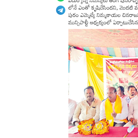
ఎదుర్కొన్న సమస్యలు తిరిగి పునరా
లోనే ఎంతో కృషిచేసిందని, మొదటి వంద
పురం ఎమ్మెల్యే నిమ్మకాయల చినరాజప్
మున్సిపాల్టీ ఆధ్వర్యంలో ఏర్పాటుచేస