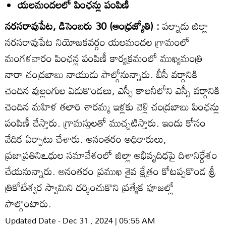
యలమందలలో పింఛన్లు పంపిణీ
నరసరావుపేట, డిసెంబరు 30 (ఆంధ్రజ్యోతి) :
పల్నాడు జిల్లా
నరసరావుపేట నియోజకవర్గం యలమందల గ్రామంలో
మంగళవారం పింఛన్ల పంపిణీ కార్యక్రమంలో ముఖ్యమంత్రి
నారా చంద్రబాబు నాయుడు పాల్గోనున్నారు. బీసీ వర్గానికి
చెందిన వుల్లంగుల ఏడుకొండలు, ఎస్సీ కాలనీలోని ఎస్సీ వర్గానికి
చెందిన మహిళ తలారి శారమ్మ ఇళ్లకు వెళ్లి చంద్రబాబు పింఛన్లు
పంపిణీ చేస్తారు. గ్రామస్తులతో ముచ్చటిస్తారు. ఇందు కోసం
వేదిక ఏర్పాటు చేశారు. అనంతరం అధికారులు,
ప్రజాప్రతినిఽధుల సమావేశంలో జిల్లా అభివృదిధపై దిశానిర్దేశం
చేయనున్నారు. అనంతరం ప్రముఖ శైవ క్షేత్రం కోటప్పకొండ శ్రీ
త్రికోటేశ్వర స్వామిని దర్శించుకొని ప్రత్యేక పూజల్లో
పాల్గొంటారు.
Updated Date - Dec 31 , 2024 | 05:55 AM