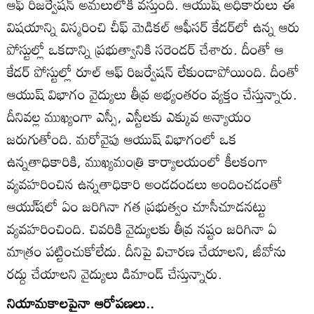
ఆఫ్‌ రిజర్వేషన్‌ అమలులోకి వస్తుంది. ఆయుష్‌ అధికారులు ఈ
విషయాన్ని విస్మరించి చీఫ్‌ మెడికల్‌ ఆఫీసర్‌ కేడర్‌లో ఉన్న ఆరు
పోస్టుల్లో ఒకదాన్ని ప్రభుత్వానికి సరెండర్‌ చేశారు. దీంతో ఆ
కేడర్‌ పోస్టుల్లో రూల్‌ ఆఫ్‌ రిజర్వేషన్‌ లేకుండాపోయింది. దీంతో
ఆయుష్‌ విభాగం వైద్యులు తీవ్ర అభ్యంతరం వ్యక్తం చేస్తున్నారు.
దీనివల్ల ముఖ్యంగా ఎస్సీ, ఎస్టీలకు ఎక్కువ అన్యాయం
జరుగుతోంది. మరోవైపు ఆయుష్‌ విభాగంలో ఒక
ఉన్నతాధికారికి, ముఖ్యమంత్రి కార్యాలయంలో కీలకంగా
వ్యవహరించిన ఉన్నతాధికారి అండదండలు అందించడంతో
ఆయు్‌షలో ఏం జరిగినా గత ప్రభుత్వం చూసీచూడనట్టు
వ్యవహరించింది. చివరికి వైద్యులకు తీవ్ర నష్టం జరిగినా ఏ
మాత్రం పట్టించుకోలేదు. దీనిపై విచారణ చేయాలని, జీవోను
రద్దు చేయాలని వైద్యులు డిమాండ్‌ చేస్తున్నారు.
నియామకాలపైనా ఆరోపణలు..