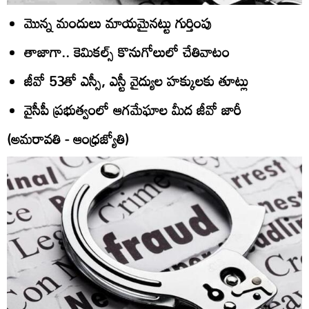
మొన్న మందులు మాయమైనట్టు గుర్తింపు
తాజాగా.. కెమికల్స్‌ కొనుగోలులో చేతివాటం
జీవో 53తో ఎస్సీ, ఎస్టీ వైద్యుల హక్కులకు తూట్లు
వైసీపీ ప్రభుత్వంలో ఆగమేఘాల మీద జీవో జారీ
(అమరావతి - ఆంధ్రజ్యోతి)