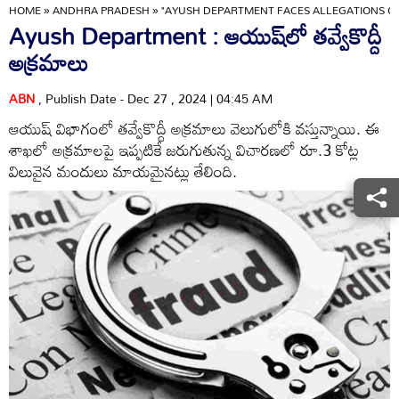
HOME
»
ANDHRA PRADESH
»
"AYUSH DEPARTMENT FACES ALLEGATIONS O
Ayush Department : ఆయుష్‌లో తవ్వేకొద్దీ
అక్రమాలు
ABN
, Publish Date - Dec 27 , 2024 | 04:45 AM
ఆయుష్‌ విభాగంలో తవ్వేకొద్దీ అక్రమాలు వెలుగులోకి వస్తున్నాయి. ఈ
శాఖలో అక్రమాలపై ఇప్పటికే జరుగుతున్న విచారణలో రూ.3 కోట్ల
విలువైన మందులు మాయమైనట్లు తేలింది.