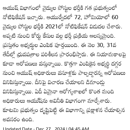
ఆయుష్‌ విభాగంలో వైద్యుల పోస్టుల భర్తీకి గత ప్రభుత్వంలో
నోటిఫికేషన్‌ ఇచ్చారు. ఆయుర్వేదలో 72, హోమియోలో 60
వైద్యుల పోస్టుల భర్తీకి 2021లో నోటిఫికేషన్‌ విడుదల చేశారు.
అప్పటి నుంచి కోర్టు కేసుల వల్ల భర్తీ ప్రక్రియ ఆలస్యమైంది.
ప్రస్తుతం అభ్యర్థుల ఎంపిక పూర్తయింది. ఈ నెల 30, 31వ
తేదీల్లో ధ్రువపత్రాల పరిశీలన ప్రారంభిస్తారు. ఈ నియామకాలపై
కూడా ఆరోపణలు వస్తున్నాయి. కొత్తగా ఎంపికైన అభ్యర్థి దగ్గర
నుంచి ఆయుష్‌ అధికారులు వసూళ్లకు పాల్పడ్డారన్న ఆరోపణలు
వినిపిస్తున్నాయి. దీనిపై విచారణ చేయాలని డిమాండ్లు
వినిపిస్తున్నాయి. ఏదీ ఏమైనా ఆరోగ్యశాఖలో కొంత మంది
అధికారులు ఆయు్‌షను అవినీతి విభాగంగా మార్చేశారు.
కూటమి ప్రభుత్వం దృష్టిపెట్టి ఈ విభాగాన్ని ప్రక్షాళన చేయాల్సిన
అవసరం ఉంది.
Updated Date - Dec 27 , 2024 | 04:45 AM