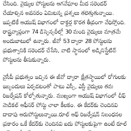
చేసింది. వైద్యుల పోస్టులను ఆగవేఘాల మీద సరెండర్‌
చేయాల్సిన అవసరం ఏమిటన్న ప్రశ్నలు తలెత్తుతున్నాయి.
ఇప్పటికే ఆయుష్‌ విభాగంలో డాక్టర్ల కొరత తీవ్రంగా వేధిస్తోంది.
రాష్ట్రవ్యాప్తంగా 74 డిస్పెన్సరీల్లో 30 మంది వైద్యులు మాత్రమే
అందుబాటులో ఉన్నారు. జీవో 53 ద్వారా 28 పోస్టులను
ప్రభుత్వానికి సరెండర్‌ చేసేసి, వాటి స్థానంలో అడ్మినిస్ట్రేటివ్‌
పోస్టులను తీసుకున్నారు.
వైసీపీ ప్రభుత్వం ఇచ్చిన ఈ జీవో ద్వారా క్షేత్రస్థాయిలో రోగులకు
ఇబ్బందులు ఏర్పడటంతో పాటు ఎస్సీ, ఎస్టీ వైద్యులు తమ
రిజర్వేషన్‌ కోల్పోతున్నారు. ముఖ్యంగా ఆయుష్‌ విభాగంలో చీఫ్‌
మెడికల్‌ ఆఫీసర్‌ పోస్టు చాలా కీలకం. ఈ కేడర్‌కు చెందినవి
దాదాపు ఆరుపోస్టులున్నాయి.రూల్‌ ఆఫ్‌ రిజర్వేషన్‌ నిబంధనల
ప్రకారం ఒకే కేడర్‌కు చెందినవి ఐదు పోస్టులకుపైగా ఉంటే రూల్‌