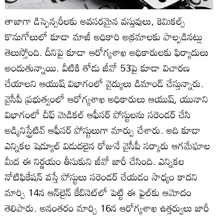
తాజాగా డిస్పెన్సరీలకు అవసరమైన వస్తువులు, కెమికల్స్‌
కొనుగోలులో కూడా మాజీ అధికారి అక్రమాలకు పాల్పడినట్లు
తెలుస్తోంది. దీనిపై కూడా ఆరోగ్యశాఖ అధికారులకు ఫిర్యాదులు
అందుతున్నాయి. వీటికి తోడు జీవో 53పై కూడా విచారణ
చేయాలని ఆయుష్‌ విభాగంలో వైద్యులు డిమాండ్‌ చేస్తున్నారు.
వైసీపీ ప్రభుత్వంలో ఆరోగ్యశాఖ అధికారులు ఆయుష్‌, యునాని
విభాగంలో చీఫ్‌ మెడికల్‌ ఆఫీసర్‌ పోస్టులను సరెండర్‌ చేసి
అడ్మినిస్ట్రేటివ్‌ ఆఫీసర్‌ పోస్టులుగా మార్పు చేశారు. అది కూడా
ఎన్నికల షెడ్యూల్‌ విడుదలైన రోజునే వైసీపీ సర్కారు ఆగమేఘాల
మీద ఈ నిర్ణయం తీసుకుని జీవో జారీ చేసింది. ఎన్నికల
నోటిఫికేషన్‌ వస్తే పోస్టులు సరెండర్‌ చేయడం సాధ్యం కాదని
మార్చి 14న ఆన్‌లైన్‌ కేబినెట్‌లో పెట్టి ఈ ఫైల్‌కు ఆమోదం
తెలిపారు. అనంతరం మార్చి 16న ఆరోగ్యశాఖ ఉత్తర్వులు జారీ