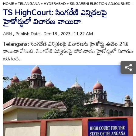
HOME
»
TELANGANA
»
HYDERABAD
»
SINGARENI ELECTION ADJOURNED IN
TS HighCourt: సింగరేణి ఎన్నికలపై
హైకోర్టులో విచారణ వాయిదా
ABN
, Publish Date - Dec 18 , 2023 | 11:22 AM
Telangana: సింగరేణి ఎన్నికలపై విచారణను హైకోర్టు ఈనెల 21కి
వాయిదా వేసింది. సింగరేణి ఎన్నికలపై సోమవారం హైకోర్టులో విచారణ
జరిగింది.