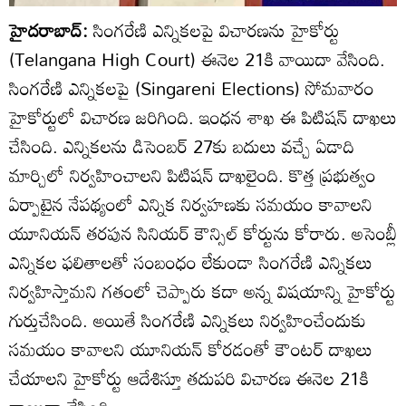
హైదరాబాద్:
సింగరేణి ఎన్నికలపై విచారణను హైకోర్టు
(Telangana High Court) ఈనెల 21కి వాయిదా వేసింది.
సింగరేణి ఎన్నికలపై (Singareni Elections) సోమవారం
హైకోర్టులో విచారణ జరిగింది. ఇంధన శాఖ ఈ పిటిషన్‌ దాఖలు
చేసింది. ఎన్నికలను డిసెంబర్ 27కు బదులు వచ్చే ఏడాది
మార్చిలో నిర్వహించాలని పిటిషన్ దాఖలైంది. కొత్త ప్రభుత్వం
ఏర్పాటైన నేపథ్యంలో ఎన్నిక నిర్వహణకు సమయం కావాలని
యూనియన్ తరపున సినియర్ కౌన్సిల్ కోర్టును కోరారు. అసెంబ్లీ
ఎన్నికల ఫలితాలతో సంబంధం లేకుండా సింగరేణి ఎన్నికలు
నిర్వహిస్తామని గతంలో చెప్పారు కదా అన్న విషయాన్ని హైకోర్టు
గుర్తుచేసింది. అయితే సింగరేణి ఎన్నికలు నిర్వహించేందుకు
సమయం కావాలని యూనియన్ కోరడంతో కౌంటర్ దాఖలు
చేయాలని హైకోర్టు ఆదేశిస్తూ తదుపరి విచారణ ఈనెల 21కి