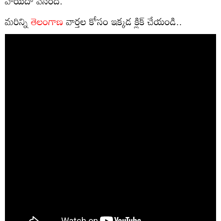
వాయిదా వేసింది.
మరిన్ని
తెలంగాణ
వార్తల కోసం ఇక్కడ క్లిక్ చేయండి..