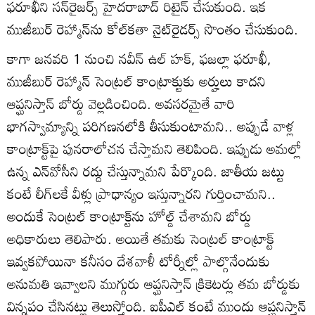
ఫరూఖీని సన్‌రైజర్స్ హైదరాబాద్ రిటైన్ చేసుకుంది. ఇక
ముజీబుర్ రెహ్మాన్‌ను కోల్‌కతా నైట్‌రైడర్స్ సొంతం చేసుకుంది.
కాగా జనవరి 1 నుంచి నవీన్ ఉల్ హక్, ఫజల్లా ఫరూఖీ,
ముజీబుర్ రెహ్మాన్ సెంట్రల్ కాంట్రాక్టుకు అర్హులు కాదని
ఆప్ఘనిస్తాన్ బోర్డు వెల్లడించింది. అవసరమైతే వారి
భాగస్వామ్యాన్ని పరిగణనలోకి తీసుకుంటామని.. అప్పుడే వాళ్ల
కాంట్రాక్ట్‌పై పునరాలోచన చేస్తామని తెలిపింది. ఇప్పుడు అమల్లో
ఉన్న ఎన్‌వోసీని రద్దు చేస్తున్నామని పేర్కొంది. జాతీయ జట్టు
కంటే లీగ్‌లకే వీళ్లు ప్రాధాన్యం ఇస్తున్నారని గుర్తించామని..
అందుకే సెంట్రల్ కాంట్రాక్ట్‌ను హోల్డ్ చేశామని బోర్డు
అధికారులు తెలిపారు. అయితే తమకు సెంట్రల్ కాంట్రాక్ట్
ఇవ్వకపోయినా కనీసం దేశవాళీ టోర్నీల్లో పాల్గొనేందుకు
అనుమతి ఇవ్వాలని ముగ్గురు ఆప్ఘనిస్తాన్ క్రికెటర్లు తమ బోర్డుకు
విన్నపం చేసినట్లు తెలుస్తోంది. ఐపీఎల్ కంటే ముందు ఆప్ఘనిస్తాన్