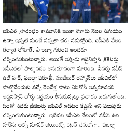
ఐపీఎల్ ప్రారంభం కావడానికి ఇంకా మూడు నెలల సమయం
ఉన్నా ఇప్పటి నుంచే సర్వత్రా చర్చ నడుస్తోంది. ఐపీఎల్ వేలం
తర్వాత రోహిత్, పాండ్యా గురించి అందరూ
చర్చించుకుంటున్నారు. అయితే ఇప్పుడు ఆప్ఘనిస్తాన్ క్రికెటర్లు
ఐపీఎల్‌లో పాల్గొనడం అనుమానంగా మారింది. పేసర్లు నవీన్
ఉల్ హక్, ఫజల్లా ఫరూఖీ, ముజీబుర్ రెహ్మాన్‌లు ఐపీఎల్‌లో
పాల్గొనేందుకు వచ్చే రెండేళ్ల పాటు ఎన్‌వోసీ ఇవ్వకూడదని
ఆప్ఘనిస్తాన్ బోర్డు నిర్ణయం తీసుకున్నట్లు ప్రచారం జరుగుతోంది.
దీంతో సదరు క్రికెటర్లు ఐపీఎల్ ఆడటం కష్టమే అని పలువురు
చర్చించుకుంటున్నారు. ఇటీవల ఐపీఎల్ వేలంలో నవీన్ ఉల్
హక్‌ను లక్నో సూపర్ జెయింట్స్ రిటైన్ చేసుకోగా.. ఫజల్లా