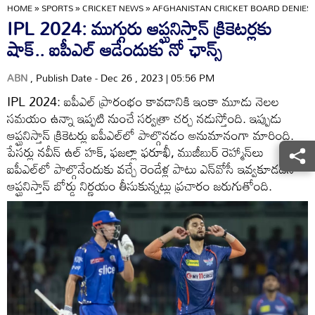
HOME
»
SPORTS
»
CRICKET NEWS
»
AFGHANISTAN CRICKET BOARD DENIES 
IPL 2024: ముగ్గురు ఆప్ఘనిస్తాన్ క్రికెటర్లకు
షాక్.. ఐపీఎల్‌ ఆడేందుకు నో ఛాన్స్
ABN
, Publish Date - Dec 26 , 2023 | 05:56 PM
IPL 2024: ఐపీఎల్ ప్రారంభం కావడానికి ఇంకా మూడు నెలల
సమయం ఉన్నా ఇప్పటి నుంచే సర్వత్రా చర్చ నడుస్తోంది. ఇప్పుడు
ఆప్ఘనిస్తాన్ క్రికెటర్లు ఐపీఎల్‌లో పాల్గొనడం అనుమానంగా మారింది.
పేసర్లు నవీన్ ఉల్ హక్, ఫజల్లా ఫరూఖీ, ముజీబుర్ రెహ్మాన్‌లు
ఐపీఎల్‌లో పాల్గొనేందుకు వచ్చే రెండేళ్ల పాటు ఎన్‌వోసీ ఇవ్వకూడదని
ఆప్ఘనిస్తాన్ బోర్డు నిర్ణయం తీసుకున్నట్లు ప్రచారం జరుగుతోంది.