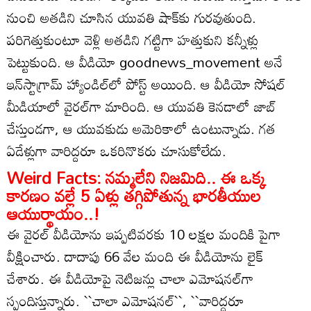
నుంచి అతడిని చూసిన యువతి షాక్‌కు గురవుతుంది.
పరిగెత్తుకుంటూ వెళ్లి అతడిని గట్టిగా హత్తుకుని కన్నీళ్లు
పెట్టుకుంది. ఆ వీడియో goodnews_movement అనే
ఇన్‌స్టాగ్రామ్ హ్యాండిల్‌లో పోస్ట్ అయింది. ఆ వీడియో సోషల్
మీడియాలో వైరల్‌గా మారింది. ఆ యువతి కెనడాలో జాబ్
చేస్తుండగా, ఆ యువకుడు అమెరికాలో ఉంటున్నాడు. గత
ఏడేళ్లుగా వారిద్దరూ ఒకరినొకరు చూసుకోలేదు.
Weird Facts: నమ్మలేని నిజమిది.. ఈ ఒక్క
కారణం వల్లే 5 ఏళ్లు తగ్గిపోతున్న భారతీయుల
ఆయుర్థాయం..!
ఈ వైరల్ వీడియోను ఇప్పటివరకు 10 లక్షల మందికి పైగా
వీక్షించారు. దాదాపు 66 వేల మంది ఈ వీడియోను లైక్
చేశారు. ఈ వీడియోపై నెటిజన్లు చాలా ఎమోషనల్‌గా
స్పందిస్తున్నారు. ``చాలా ఎమోషనల్``, ``వారిద్దరూ