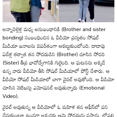
అన్నాచెల్లెళ్ల మధ్య అనుబంధానికి (Brother and sister
bonding) సంబంధించిన ఓ వీడియో ప్రస్తుతం సోషల్
మీడియా జనాలను విపరీతంగా ఆకట్టుకుంటోంది. దాదాపు
ఏడేళ్ల తర్వాత తన సోదరుడిని (Brother) చూసిన సోదరి
(Sister) తీవ్ర భావోద్వేగానికి గురైంది. ఆ ఘటనను అక్కడే
ఉన్న వారు వీడియో తీసి సోషల్ మీడియాలో పోస్ట్ చేశారు. ఆ
వీడియో సోషల్ మీడియాలో బాగా వైరల్ అవుతోంది. ఆ వీడియో
చూసిన నెటిజన్లు ఎమోషనల్ అవుతున్నారు (Emotional
Video).
వైరల్ అవుతున్న ఆ వీడియోలో ఓ మహిళ తన ఆఫీస్‌లో పని
చేసుకుంటూ ఉండగా అక్కడకు ఆమె సోదరుడు వస్తాడు. లోపలి