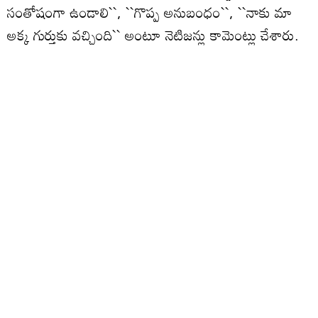
సంతోషంగా ఉండాలి``, ``గొప్ప అనుబంధం``, ``నాకు మా
అక్క గుర్తుకు వచ్చింది`` అంటూ నెటిజన్లు కామెంట్లు చేశారు.