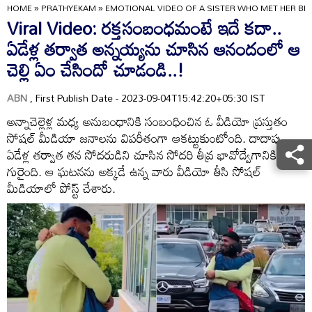
HOME
»
PRATHYEKAM
»
EMOTIONAL VIDEO OF A SISTER WHO MET HER BRO
Viral Video: రక్తసంబంధమంటే ఇదే కదా..
ఏడేళ్ల తర్వాత అన్నయ్యను చూసిన ఆనందంలో ఆ
చెల్లి ఏం చేసిందో చూడండి..!
ABN
, First Publish Date - 2023-09-04T15:42:20+05:30 IST
అన్నాచెల్లెళ్ల మధ్య అనుబంధానికి సంబంధించిన ఓ వీడియో ప్రస్తుతం
సోషల్ మీడియా జనాలను విపరీతంగా ఆకట్టుకుంటోంది. దాదాపు
ఏడేళ్ల తర్వాత తన సోదరుడిని చూసిన సోదరి తీవ్ర భావోద్వేగానికి
గురైంది. ఆ ఘటనను అక్కడే ఉన్న వారు వీడియో తీసి సోషల్
మీడియాలో పోస్ట్ చేశారు.