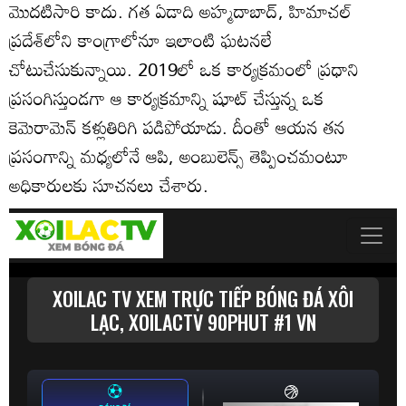
మొదటిసారి కాదు. గత ఏడాది అహ్మదాబాద్, హిమాచల్
ప్రదేశ్‌లోని కాంగ్రాలోనూ ఇలాంటి ఘటనలే
చోటుచేసుకున్నాయి. 2019లో ఒక కార్యక్రమంలో ప్రధాని
ప్రసంగిస్తుండగా ఆ కార్యక్రమాన్ని షూట్ చేస్తున్న ఒక
కెమెరామెన్ కళ్లుతిరిగి పడిపోయాడు. దీంతో ఆయన తన
ప్రసంగాన్ని మధ్యలోనే ఆపి, అంబులెన్స్ తెప్పించమంటూ
అధికారులకు సూచనలు చేశారు.