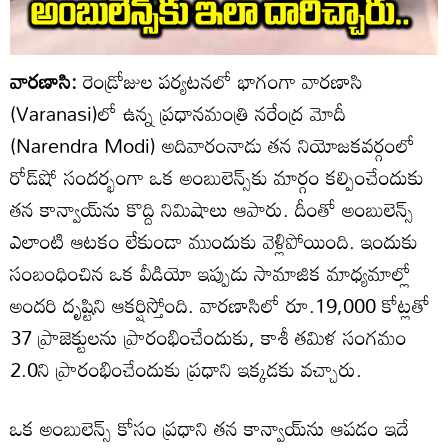
వారణాసి:
రెండ్రోజుల పర్యటనలో భాగంగా వారణాసి
(Varanasi)లో ఉన్న ప్రధానమంత్రి నరేంద్ర మోదీ
(Narendra Modi) అదివారంనాడు తన నియోజకవర్గంలో
రోడ్‌షో సందర్భంగా ఒక అంబులెన్స్‌కు మార్గం కల్పించేందుకు
తన కాన్వాయ్‌ను కొద్ది నిమిషాలు ఆపారు. దీంతో అంబులెన్స్
ఎలాంటి ఆటకం లేకుండా ముందుకు వెళ్లిపోయింది. ఇందుకు
సంబంధించిన ఒక వీడియో ఇప్పుడు సామాజిక మాధ్యమాల్లో
అందరి దృష్టిని ఆకర్షిస్తోంది. వారణాసిలో రూ.19,000 కోట్లతో
37 ప్రాజెక్టులను ప్రారంభించేందుకు, కాశీ తమిళ సంగమం
2.0ని ప్రారంభించేందుకు ప్రధాని ఇక్కడకు వచ్చారు.
ఒక అంబులెన్స్ కోసం ప్రధాని తన కాన్వాయ్‌ను ఆపడం ఇదే