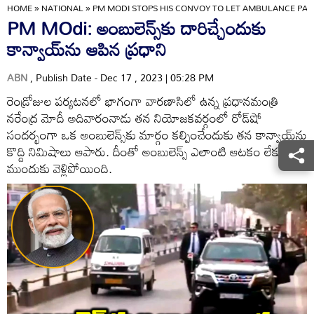
HOME
»
NATIONAL
»
PM MODI STOPS HIS CONVOY TO LET AMBULANCE PASS
PM MOdi: అంబులెన్స్‌కు దారిచ్చేందుకు
కాన్వాయ్‌ను ఆపిన ప్రధాని
ABN
, Publish Date - Dec 17 , 2023 | 05:28 PM
రెండ్రోజుల పర్యటనలో భాగంగా వారణాసిలో ఉన్న ప్రధానమంత్రి
నరేంద్ర మోదీ అదివారంనాడు తన నియోజకవర్గంలో రోడ్‌షో
సందర్భంగా ఒక అంబులెన్స్‌కు మార్గం కల్పించేందుకు తన కాన్వాయ్‌ను
కొద్ది నిమిషాలు ఆపారు. దీంతో అంబులెన్స్ ఎలాంటి ఆటకం లేకుండా
ముందుకు వెళ్లిపోయింది.