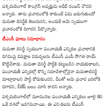
పశ్చిమబెంగాల్ కాంగ్రెస్ అధ్యక్షుడు అధీర్ రంజన్ చౌదరి
అన్నారు. తాను ప్రచారంలోకి రాకుంటే ఏమి జరుగుతుందో
మమతా బెనర్జీకి తెలుసునని, అందుకే ఆమె స్వయంగా
ప్రచారంలోకి దిగారని పేర్కొన్నారు.
టీఎంసీ ఘాటు సమాధానం
మమతా బెనర్జీ స్వయంగా పంచాయతీ ఎన్నికల ప్రచారానికి
దిగడంపై విపక్షాల విమర్శలను టీఎంసీ ఎంపీ సౌగత రాయ్
కొట్టివేశారు. మమతా బెనర్జీ పార్టీకి కట్టుబడిన నాయకురాలని,
పంచాయతీ ఎన్నికల్లో కొన్ని సమావేశాల్లోనైనా మమతాబెనర్జీ
మాట్లాడాలని పార్టీ కోరుకుందని, దీంతో ఆమె ప్రచార బరిలోకి
దిగారని, బీజేపీ బలం చూసి కాదని అన్నారు.
పశ్చిమబెంగాల్‌లో మూడంచెల పంచాయతీ ఎన్నికలు జూలై 8న
ఒకే దశలో జరగనున్నాయి. ఈ ఎన్నికలను టీఎంసీ