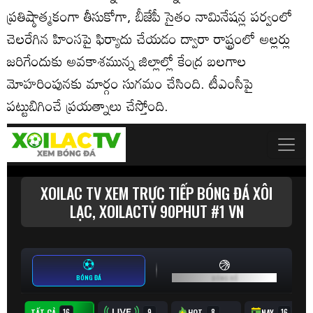
ప్రతిష్ఠాత్మకంగా తీసుకోగా, బీజేపీ సైతం నామినేషన్ల పర్వంలో
చెలరేగిన హింసపై ఫిర్యాదు చేయడం ద్వారా రాష్ట్రంలో అల్లర్లు
జరిగేందుకు అవకాశమున్న జిల్లాల్లో కేంద్ర బలగాల
మోహరింపునకు మార్గం సుగమం చేసింది. టీఎంసీపై
పట్టుబిగించే ప్రయత్నాలు చేస్తోంది.