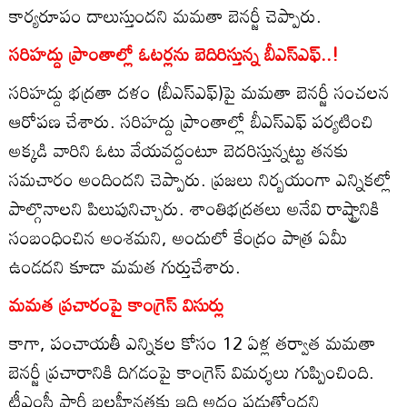
కార్యరూపం దాలుస్తుందని మమతా బెనర్జీ చెప్పారు.
సరిహద్దు ప్రాంతాల్లో ఓటర్లను బెదిరిస్తున్న బీఎస్ఎఫ్..!
సరిహద్దు భద్రతా దళం (బీఎస్‌ఎఫ్‌)పై మమతా బెనర్జీ సంచలన
ఆరోపణ చేశారు. సరిహద్దు ప్రాంతాల్లో బీఎస్ఎఫ్ పర్యటించి
అక్కడి వారిని ఓటు వేయవద్దంటూ బెదరిస్తున్నట్టు తనకు
సమచారం అందిందని చెప్పారు. ప్రజలు నిర్బయంగా ఎన్నికల్లో
పాల్గొనాలని పిలుపునిచ్చారు. శాంతిభద్రతలు అనేవి రాష్ట్రానికి
సంబంధించిన అంశమని, అందులో కేంద్రం పాత్ర ఏమీ
ఉండదని కూడా మమత గుర్తుచేశారు.
మమత ప్రచారంపై కాంగ్రెస్ విసుర్లు
కాగా, పంచాయతీ ఎన్నికల కోసం 12 ఏళ్ల తర్వాత మమతా
బెనర్జీ ప్రచారానికి దిగడంపై కాంగ్రెస్ విమర్శలు గుప్పించింది.
టీఎంసీ పార్టీ బలహీనతకు ఇది అద్దం పడుతోందని