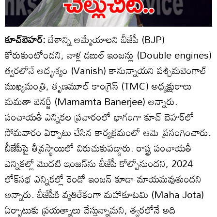
కూచ్‌బెహర్:
దేశాన్ని అమ్మేయాలని బీజేపీ (BJP)
కోరుకుంటోందని, వాళ్ల డబుల్ ఇంజన్లు (Double engines)
త్వరలోనే అదృశ్యం (Vanish) కానున్నాయని పశ్చిమబెంగాల్
ముఖ్యమంత్రి, తృణమూల్ కాంగ్రెస్ (TMC) అధ్యక్షురాలు
మమతా బెనర్జీ (Mamamta Banerjee) అన్నారు.
పంచాయతీ ఎన్నికల ప్రచారంలో భాగంగా కూచ్ బెహర్‌లో
సోమవారం ఏర్పాటు చేసిన కార్యక్రమంలో ఆమె ప్రసంగించారు.
బీజేపీపై తీవ్రస్థాయిలో విరుచుకుపడ్డారు. రాష్ట్ర పంచాయతీ
ఎన్నికల్లో మొదటి ఇంజన్‌ను బీజేపీ కోల్పోనుందని, 2024
లోక్‌సభ ఎన్నికల్లో రెండో ఇంజన్ కూడా మాయమవుతుందని
అన్నారు. బీజేపీకి వ్యతిరేకంగా మహాకూటమి (Maha Jota)
ఏర్పాటుకు ప్రయత్నాలు చేస్తున్నామని, త్వరలోనే అది