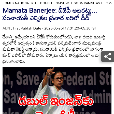
HOME
»
NATIONAL
»
BJP DOUBLE ENGINE WILL SOON VANISH AS THEY W
Mamata Banerjee: బీజేపీ ఆటకట్టు...
పంచాయతీ ఎన్నికల ప్రచార బరిలో దీదీ
ABN
, First Publish Date - 2023-06-26T17:04:20+05:30 IST
దేశాన్ని అమ్మేయాలని బీజేపీ కోరుకుంటోందని, వాళ్ల డబుల్ ఇంజన్లు
త్వరలోనే అదృశ్యం ) కానున్నాయని పశ్చిమబెంగాల్ ముఖ్యమంత్రి
మమతా బెనర్జీ అన్నారు. పంచాయతీ ఎన్నికల ప్రచారంలో భాగంగా
కూచ్ బెహర్‌లో సోమవారం ఏర్పాటు చేసిన కార్యక్రమంలో ఆమె
ప్రసంగించారు.