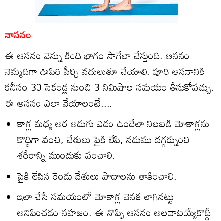
నాసనం
ఈ ఆసనం వెన్ను కింది భాగం సాగేలా చేస్తుంది. ఆసనం
నెమ్మదిగా ఊపిరి పీల్చి వదులుతూ చేయాలి. పూర్తి ఆసనానికి
కనీసం 30 సెకండ్ల నుంచి 3 నిమిషాల సమయం తీసుకోవచ్చు.
ఈ ఆసనం ఎలా వేయాలంటే....
కాళ్ల మధ్య అర అడుగు ఎడం ఉండేలా నిలబడి మోకాళ్లను
కొద్దిగా వంచి, చేతులు పైకి లేపి, నడుము దగ్గర్నుంచి
శరీరాన్ని ముందుకు వంచాలి.
పైకి లేపిన రెండు చేతులు పాదాలను తాకించాలి.
ఇలా చేసే సమయంలో మోకాళ్ల వెనక లాగినట్టు
అనిపించడం సహజం. ఈ నొప్పి ఆసనం అలవాటయ్యేకొద్దీ