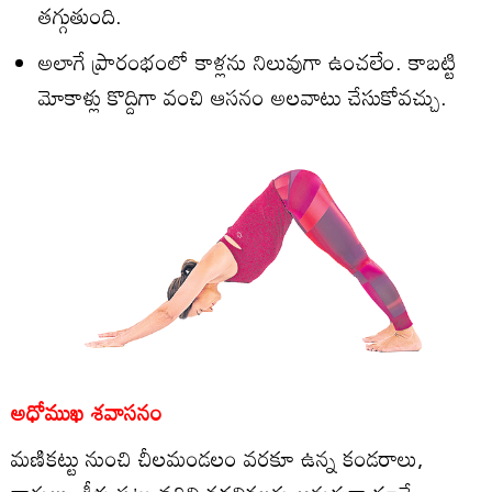
తగ్గుతుంది.
అలాగే ప్రారంభంలో కాళ్లను నిలువుగా ఉంచలేం. కాబట్టి
మోకాళ్లు కొద్దిగా వంచి ఆసనం అలవాటు చేసుకోవచ్చు.
అధోముఖ శవాసనం
మణికట్టు నుంచి చీలమండలం వరకూ ఉన్న కండరాలు,