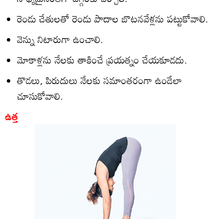
రెండు చేతులతో రెండు పాదాల బొటనవేళ్లను పట్టుకోవాలి.
వెన్ను నిటారుగా ఉంచాలి.
మోకాళ్లను నేలకు తాకించే ప్రయత్నం చేయకూడదు.
తొడలు, పిరుదులు నేలకు సమాంతరంగా ఉండేలా
చూసుకోవాలి.
ఉత్త