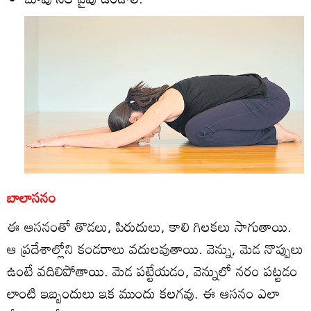
బాలాసనం
ఈ ఆసనంతో తొడలు, పిరుదులు, కాలి గిలకలు సాగుతాయి.
ఆ ప్రదేశాల్లోని కండరాలు వదులవుతాయి. వెన్ను, మెడ నొప్పులు
ఉంటే వదిలిపోతాయి. మెడ పట్టేయడం, వెన్నులో నరం పట్టడం
లాంటి ఇబ్బందులు ఇక ముందు కలగవు. ఈ ఆసనం ఎలా