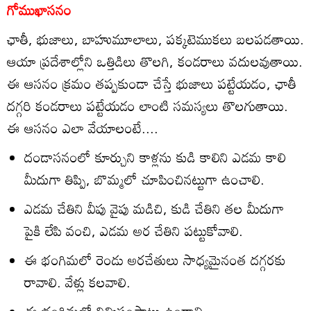
గోముఖాసనం
ఛాతీ, భుజాలు, బాహుమూలాలు, పక్కటెముకలు బలపడతాయి.
ఆయా ప్రదేశాల్లోని ఒత్తిడిలు తొలగి, కండరాలు వదులవుతాయి.
ఈ ఆసనం క్రమం తప్పకుండా చేస్తే భుజాలు పట్టేయడం, ఛాతీ
దగ్గరి కండరాలు పట్టేయడం లాంటి సమస్యలు తొలగుతాయి.
ఈ ఆసనం ఎలా వేయాలంటే....
దండాసనంలో కూర్చుని కాళ్లను కుడి కాలిని ఎడమ కాలి
మీదుగా తిప్పి, బొమ్మలో చూపించినట్టుగా ఉంచాలి.
ఎడమ చేతిని వీపు వైపు మడిచి, కుడి చేతిని తల మీదుగా
పైకి లేపి వంచి, ఎడమ అర చేతిని పట్టుకోవాలి.
ఈ భంగిమలో రెండు అరచేతులు సాధ్యమైనంత దగ్గరకు
రావాలి. వేళ్లు కలవాలి.
ఈ భంగిమలో నిమిషంపాటు ఉండాలి.