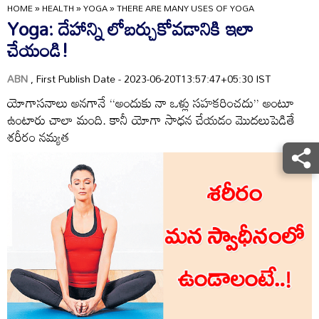
HOME
»
HEALTH
»
YOGA
»
THERE ARE MANY USES OF YOGA
Yoga: దేహాన్ని లోబర్చుకోవడానికి ఇలా
చేయండి!
ABN
, First Publish Date - 2023-06-20T13:57:47+05:30 IST
యోగాసనాలు అనగానే ‘‘అందుకు నా ఒళ్లు సహకరించదు’’ అంటూ
ఉంటారు చాలా మంది. కానీ యోగా సాధన చేయడం మొదలుపెడితే
శరీరం నమ్యత