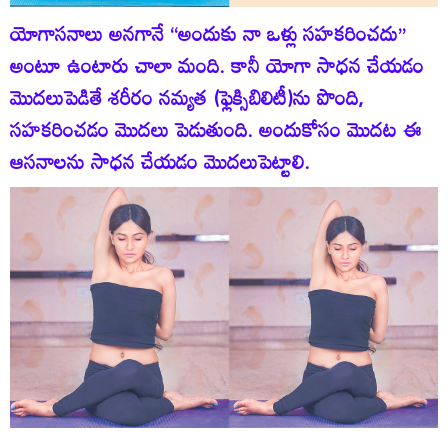
యోగాసనాలు అనగానే ‘‘అందుకు నా ఒళ్లు సహకరించదు’’
అంటూ ఉంటారు చాలా మంది. కానీ యోగా సాధన చేయడం
మొదలుపెడితే శరీరం నమ్యత (ఫ్లెక్సిబిలిటీ)ను పొంది,
సహకరించడం మొదలు పెడుతుంది. అందుకోసం మొదట ఈ
ఆసనాలను సాధన చేయడం మొదలుపెట్టాలి.