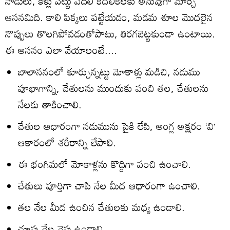
నాడులు, కీళ్లు పట్టు వదిలి కదలికలకు అనువుగా మార్చే
ఆసనమిది. కాలి పిక్కలు పట్టేయడం, మడమ శూల మొదలైన
నొప్పులు తొలగిపోవడంతోపాటు, తిరగబెట్టకుండా ఉంటాయి.
ఈ ఆసనం ఎలా వేయాలంటే....
బాలాసనంలో కూర్చున్నట్టు మోకాళ్లు మడిచి, నడుము
పూభాగాన్ని, చేతులను ముందుకు వంచి తల, చేతులను
నేలకు తాకించాలి.
చేతుల ఆధారంగా నడుమును పైకి లేపి, ఆంగ్ల అక్షరం ‘వి’
ఆకారంలో శరీరాన్ని లేపాలి.
ఈ భంగిమలో మోకాళ్లను కొద్దిగా వంచి ఉంచాలి.
చేతులు పూర్తిగా చాపి నేల మీద ఆధారంగా ఉంచాలి.
తల నేల మీద ఉంచిన చేతులకు మధ్య ఉండాలి.
చూపు నేల వైపు ఉండాలి.