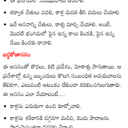
తర్వాత చేతులు వదలి, కాళ్ల మడత తీసి వదులు చేయాలి.
ఇదే ఆసనాన్ని చేతులు, కాళ్లు మార్చి చేయాలి. అంటే,
మొదటి భంగిమలో పైన ఉన్న కాలు కిందకి, పైన ఉన్న
చేయి కిందకు రావాలి.
బద్ధకోణాసనం
ఈ ఆసనంతో తొడలు, కటి ప్రదేశం, మోకాళ్లు సాగుతాయి. ఆ
ప్రదేశాల్లో ఉన్న ఇబ్బందులు తొలగి సంబంధిత అవయవాలను
తేలికగా, ఎటువంటి ఆటంకం లేకుండా కదిలించగులగుతారు.
ఈ ఆసనం ఎలా వేయాలంటే....
కాళ్లను ఎదురుగా ఉంచి కూర్చోవాలి.
కాళ్లను శరీరానికి దగ్గరగా మడిచి, రెండు పాదాలను
సాధ్యమైనంతగా దగ్గరకు చేర్చాలి.