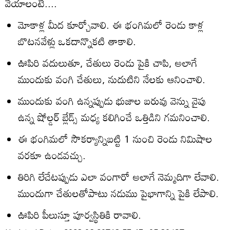
వేయాలంటే....
మోకాళ్ల మీద కూర్చోవాలి. ఈ భంగిమలో రెండు కాళ్ల
బొటనవేళ్లు ఒకదాన్నొకటి తాకాలి.
ఊపిరి వదులుతూ, చేతులు రెండు పైకి చాపి, అలాగే
ముందుకు వంగి చేతులు, నుదుటిని నేలకు ఆనించాలి.
ముందుకు వంగి ఉన్నప్పుడు భుజాల బరువు వెన్ను వైపు
ఉన్న షోల్డర్‌ బ్లేడ్స్‌ మధ్య కలిగించే ఒత్తిడిని గమనించాలి.
ఈ భంగిమలో సౌకర్యాన్నిబట్టి 1 నుంచి రెండు నిమిషాల
వరకూ ఉండవచ్చు.
తిరిగి లేచేటప్పుడు ఎలా వంగారో అలాగే నెమ్మదిగా లేవాలి.
ముందుగా చేతులతోపాటు నడుము పైభాగాన్ని పైకి లేపాలి.
ఊపిరి పీలుస్తూ పూర్వస్థితికి రావాలి.