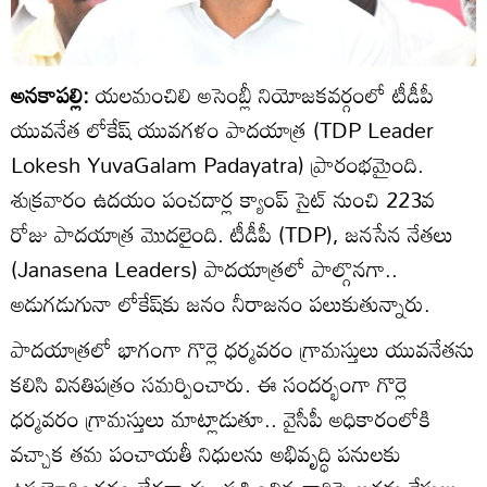
అనకాపల్లి:
యలమంచిలి అసెంబ్లీ నియోజకవర్గంలో టీడీపీ
యువనేత లోకేష్ యువగళం పాదయాత్ర (TDP Leader
Lokesh YuvaGalam Padayatra) ప్రారంభమైంది.
శుక్రవారం ఉదయం పంచదార్ల క్యాంప్ సైట్ నుంచి 223వ
రోజు పాదయాత్ర మొదలైంది. టీడీపీ (TDP), జనసేన నేతలు
(Janasena Leaders) పాదయాత్రలో పాల్గొనగా..
అడుగడుగునా లోకేష్‌కు జనం నీరాజనం పలుకుతున్నారు.
పాదయాత్రలో భాగంగా గొర్లె ధర్మవరం గ్రామస్తులు యువనేతను
కలిసి వినతిపత్రం సమర్పించారు. ఈ సందర్భంగా గొర్లె
ధర్మవరం గ్రామస్తులు మాట్లాడుతూ.. వైసీపీ అధికారంలోకి
వచ్చాక తమ పంచాయతీ నిధులను అభివృద్ధి పనులకు