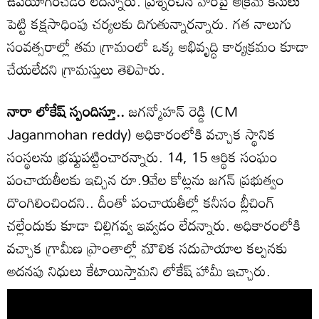
ఉపయోగించడం లేదన్నారు. ప్రశ్నించిన వారిపై అక్రమ కేసులు
పెట్టి కక్షసాధింపు చర్యలకు దిగుతున్నారన్నారు. గత నాలుగు
సంవత్సరాల్లో తమ గ్రామంలో ఒక్క అభివృద్ధి కార్యక్రమం కూడా
చేయలేదని గ్రామస్తులు తెలిపారు.
నారా లోకేష్ స్పందిస్తూ..
జగన్మోహన్ రెడ్డి (CM
Jaganmohan reddy) అధికారంలోకి వచ్చాక స్థానిక
సంస్థలను భ్రష్టుపట్టించారన్నారు. 14, 15 ఆర్థిక సంఘం
పంచాయతీలకు ఇచ్చిన రూ.9వేల కోట్లను జగన్ ప్రభుత్వం
దొంగిలించిందని.. దీంతో పంచాయతీల్లో కనీసం బ్లీచింగ్
చల్లేందుకు కూడా చిల్లిగవ్వ ఇవ్వడం లేదన్నారు. అధికారంలోకి
వచ్చాక గ్రామీణ ప్రాంతాల్లో మౌలిక సదుపాయాల కల్పనకు
అదనపు నిధులు కేటాయిస్తామని లోకేష్ హామీ ఇచ్చారు.