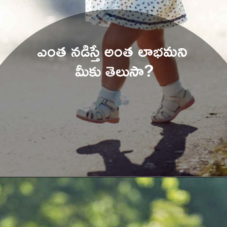
ఎంత నడిస్తే అంత లాభమని 
మీకు తెలుసా
?