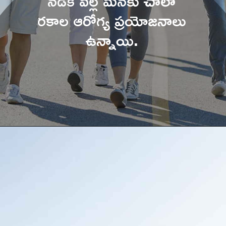
నడక వల్ల మనకు చాలా 
రకాల ఆరోగ్య ప్రయోజనాలు 
ఉన్నాయి. 