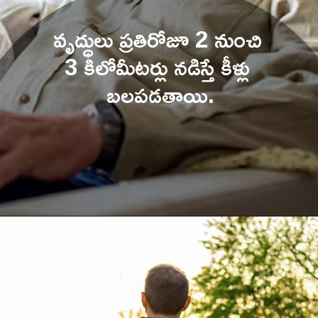
వృద్ధులు ప్రతిరోజూ 2 నుంచి 
3 కిలోమీ
టర్లు నడిస్తే కీళ్లు 
బలపడతాయి.