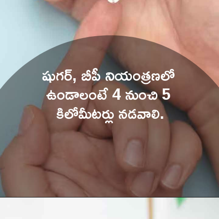
షుగర్, బీపీ నియంత్రణలో 
ఉండాలంటే 4 న
ుంచి 5 
కిలోమీటర్లు నడవాలి.