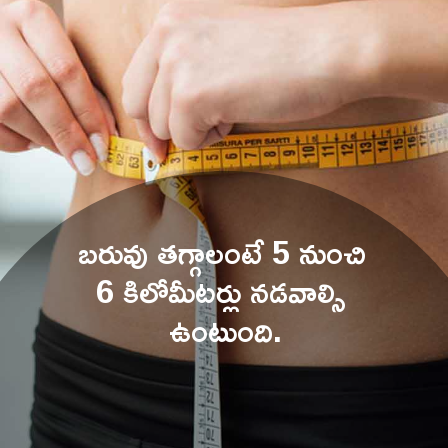
బరువు తగ్గాలంటే 5 నుంచి 
6 కిలోమీటర్లు నడవాల్సి 
ఉంటుంది.