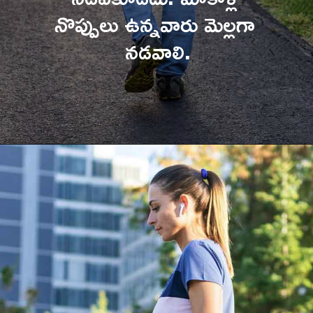
నొప్పులు ఉన్నవారు మెల్లగా 
నడవాలి.