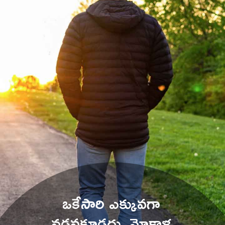
ఒకేసారి ఎక్కువగా 
నడవకూడదు. మోకాళ్ల 