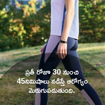
ప్రతీ రోజూ 30 నుంచి 
45నిమిషాలు నడిస
్తే ఆరోగ్యం 
మెరుగుపడుతుంది. 