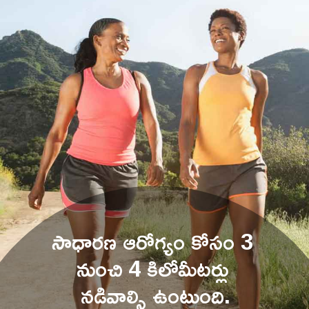
సాధారణ ఆరోగ్యం కోసం 3 
నుంచి 4 కిలోమీటర్లు 
నడివాల్సి
 ఉంటుంది.