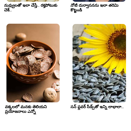
నువ్వులతో ఇలా చేస్తే.. రక్తపోటుకు 
నోటి దుర్వాసనను ఇలా తరిమి 
చెక్..
కొట్టండి
వక్కలలో మనకు తెలియని 
సన్ ఫ్లవర్ సీడ్స్‌తో ఇన్ని లాభాలా.. 
ప్రయోజనాలు ఎన్నో