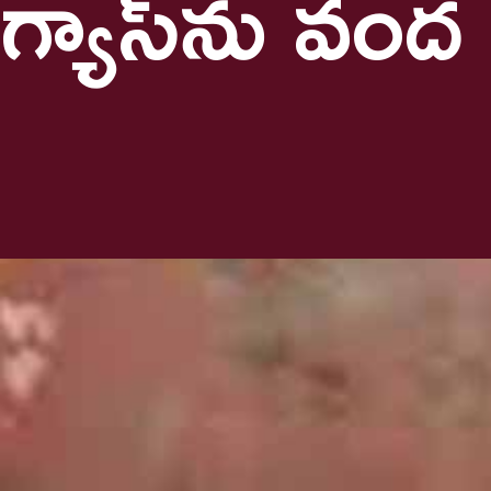
గ్యాస్‌ను వంద శాతం పొదుపు చేసే సింపుల్ 