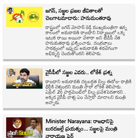
జగన్, సజ్జల ప్రజల జీవితాలతో
చెలగాటమాడారు: హనుమంతరావు
రాష్ట్రంలో జగన్ మోహన్ రెడ్డి ముఖ్యమంత్రిగా ఉన్న
కాలంలో అమరావతి రాజధాని నిర్మాణంలో ఒక్క
ఇటుక రాయి అయినా వేశారా అని టీడీపీ నేత
హనుమతరావు ప్రశ్నించారు. చంద్రబాబు
సారథ్యంలో ఇప్పుడు అమరావతి శరవేగంగా
అభివృద్ధి చెందుతోందని తెలిపారు.
వైసీపీలో సజ్జల ఎవరు.. లోకేశ్ ప్రశ్న
రాజధాని అమరావతి చట్టబద్ధత బిల్లు ఈరోజు రాత్రికి
ఢిల్లీకి వెళ్తుందని మంత్రి నారా లోకేశ్ తెలిపారు.
ఏప్రిల్ 2న పార్లమెంట్‌లో బిల్లు ప్రవేశపెడతారని..
అక్కడ వైసీపీ వాళ్లు ఏం చేస్తారో చూడాలని మంత్రి
అన్నారు.
Minister Narayana: రాజధానిపై
బురదజల్లే ప్రయత్నం... సజ్జలపై మంత్రి
నారాయణ ఫైర్