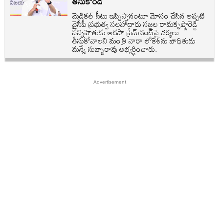
తీసుకోండి
మెడికల్‌ సీటు ఇప్పిస్తానంటూ మోసం చేసిన అప్పటి
వైసీపీ ప్రభుత్వ సలహాదారు సజ్జల రామకృష్ణారెడ్డి
సన్నిహితుడు అడపా ప్రేమ్‌చంద్‌పై చర్యలు
తీసుకోవాలని మంత్రి నారా లోకేశ్‌ను బాధితుడు
మన్నే సుబ్బారావు అభ్యర్థించారు.