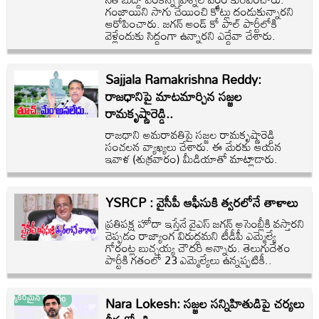
గంజాయిని సాగు చేయించి కోట్లు దండుకున్నారని
ఆరోపించారు. జగన్ అండ్ కో పాల్ పార్టీలోకి
వెళ్లేందుకు సిద్దంగా ఉన్నారని ఎద్దేవా చేశారు.
Sajjala Ramakrishna Reddy:
రాజధానిపై మాటమార్చిన సజ్జల
రామకృష్ణారెడ్డి..
రాజధాని అమరావతిపై సజ్జల రామకృష్ణారెడ్డి
సంచలన వ్యాఖ్యలు చేశారు. ఈ మేరకు ఆయన
ఇవాళ (శుక్రవారం) మీడియాతో మాట్లాడారు.
YSRCP : వైసీపీ ఆఫీసుకి త్వరలోనే తాళాలు
ప్రతిపక్ష హోదా ఇస్తేనే వైఎస్ జగన్ అసెంబ్లీకి వస్తారని
చెప్పడం రాజ్యాంగ విరుద్ధమని టీడీపీ ఎమ్మెల్యే
గోరంట్ల బుచ్చయ్య చౌదరి అన్నారు. తెలుగుదేశం
పార్టీకి గతంలో 23 ఎమ్మెల్యేలు ఉన్నప్పటికీ..
Nara Lokesh: సజ్జల సన్నిహితుడిపై చర్యలు