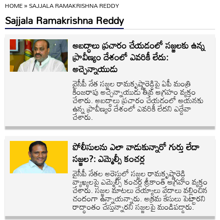
HOME
»
SAJJALA RAMAKRISHNA REDDY
Sajjala Ramakrishna Reddy
అబద్ధాలు ప్రచారం చేయడంలో సజ్జలకు ఉన్న
ప్రావీణ్యం దేశంలో ఎవరికీ లేదు:
అచ్చెన్నాయుడు
వైసీపీ నేత సజ్జల రామకృష్ణారెడ్డిపై ఏపీ మంత్రి
కింజరాపు అచ్చెన్నాయుడు తీవ్ర ఆగ్రహం వ్యక్తం
చేశారు. అబద్ధాలు ప్రచారం చేయడంలో ఆయనకు
ఉన్న ప్రావీణ్యం దేశంలో ఎవరికీ లేదని ఎద్దేవా
చేశారు.
పోలీసులను ఎలా వాడుకున్నారో గుర్తు లేదా
సజ్జల?: ఎమ్మెల్సీ కంచర్ల
వైసీపీ నేతల అరెస్టులో సజ్జల రామకృష్ణారెడ్డి
వ్యాఖ్యలపై ఎమ్మెల్సీ కంచర్ల శ్రీకాంత్ ఆగ్రహం వ్యక్తం
చేశారు. సజ్జల మాటలు దెయ్యాలు వేదాలు వల్లించిన
చందంగా ఉన్నాయన్నారు. అక్రమ కేసులు పెట్టారని
రాద్ధాంతం చేస్తున్నారని సజ్జలపై మండిపడ్డారు.