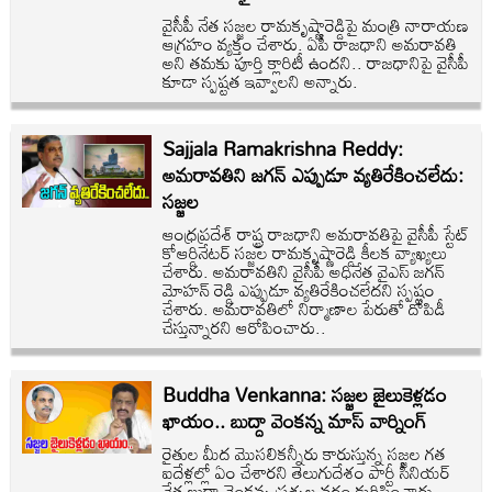
వైసీపీ నేత సజ్జల రామకృష్ణారెడ్డిపై మంత్రి నారాయణ
ఆగ్రహం వ్యక్తం చేశారు. ఏపీ రాజధాని అమరావతి
అని తమకు పూర్తి క్లారిటీ ఉందని.. రాజధానిపై వైసీపీ
కూడా స్పష్టత ఇవ్వాలని అన్నారు.
Sajjala Ramakrishna Reddy:
అమరావతిని జగన్ ఎప్పుడూ వ్యతిరేకించలేదు:
సజ్జల
ఆంధ్రప్రదేశ్ రాష్ట్ర రాజధాని అమరావతిపై వైసీపీ స్టేట్
కోఆర్డినేటర్ సజ్జల రామకృష్ణారెడ్డి కీలక వ్యాఖ్యలు
చేశారు. అమరావతిని వైసీపీ అధినేత వైఎస్ జగన్
మోహన్ రెడ్డి ఎప్పుడూ వ్యతిరేకించలేదని స్పష్టం
చేశారు. అమరావతిలో నిర్మాణాల పేరుతో దోపిడీ
చేస్తున్నారని ఆరోపించారు..
Buddha Venkanna: సజ్జల జైలుకెళ్లడం
ఖాయం.. బుద్దా వెంకన్న మాస్ వార్నింగ్
రైతుల మీద మొసలి‌కన్నీరు కారుస్తున్న సజ్జల గత
ఐదేళ్లల్లో ఏం చేశారని తెలుగుదేశం పార్టీ సీనియర్
నేత బుద్దా వెంకన్న ప్రశ్నల వర్షం కురిపించారు.