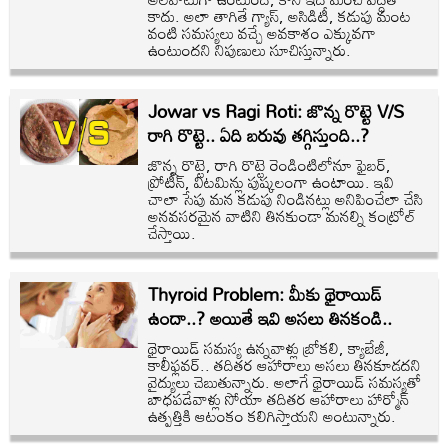
కాదు. అలా తాగితే గ్యాస్, అసిడిటీ, కడుపు మంట
వంటి సమస్యలు వచ్చే అవకాశం ఎక్కువగా
ఉంటుందని నిపుణులు సూచిస్తున్నారు.
Jowar vs Ragi Roti: జొన్న రొట్టె V/S
రాగి రొట్టె.. ఏది బరువు తగ్గిస్తుంది..?
జొన్న రొట్టె, రాగి రొట్టె రెండింటిలోనూ ఫైబర్,
ప్రోటీన్, విటమిన్లు పుష్కలంగా ఉంటాయి. ఇవి
చాలా సేపు మన కడుపు నిండినట్లు అనిపించేలా చేసి
అనవసరమైన వాటిని తినకుండా మనల్ని కంట్రోల్
చేస్తాయి.
Thyroid Problem: మీకు థైరాయిడ్
ఉందా..? అయితే ఇవి అసలు తినకండి..
థైరాయిడ్ సమస్య ఉన్నవాళ్లు బ్రోకలి, క్యాబేజీ,
కాలీఫ్లవర్.. తదితర ఆహారాలు అసలు తినకూడదని
వైద్యులు చెబుతున్నారు. అలాగే థైరాయిడ్ సమస్యతో
బాధపడేవాళ్లు సోయా తదితర ఆహారాలు హార్మోన్
ఉత్పత్తికి ఆటంకం కలిగిస్తాయని అంటున్నారు.