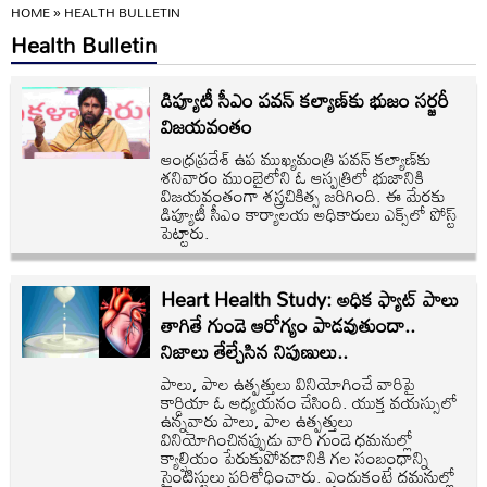
HOME
»
HEALTH BULLETIN
Health Bulletin
డిప్యూటీ సీఎం పవన్ కల్యాణ్‌కు భుజం సర్జరీ
విజయవంతం
ఆంధ్రప్రదేశ్ ఉప ముఖ్యమంత్రి పవన్ కల్యాణ్‌కు
శనివారం ముంబైలోని ఓ ఆస్పత్రిలో భుజానికి
విజయవంతంగా శస్త్రచికిత్స జరిగింది. ఈ మేరకు
డిప్యూటీ సీఎం‌ కార్యాలయ అధికారులు ఎక్స్‌లో పోస్ట్
పెట్టారు.
Heart Health Study: అధిక ఫ్యాట్ పాలు
తాగితే గుండె ఆరోగ్యం పాడవుతుందా..
నిజాలు తేల్చేసిన నిపుణులు..
పాలు, పాల ఉత్పత్తులు వినియోగించే వారిపై
కార్డియా ఓ అధ్యయనం చేసింది. యుక్త వయస్సులో
ఉన్నవారు పాలు, పాల ఉత్పత్తులు
వినియోగించినప్పుడు వారి గుండె ధమనుల్లో
క్యాల్షియం పేరుకుపోవడానికి గల సంబంధాన్ని
సైంటిస్టులు పరిశోధించారు. ఎందుకంటే దమనుల్లో