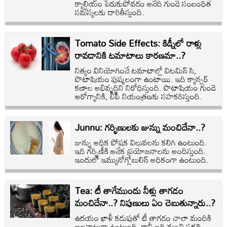
క్యాల్షియం పేరుకుపోవడం అనేది గుండె సంబంధిత
సమస్యలకు దారితీస్తుంది.
Tomato Side Effects: కిడ్నీలో రాళ్లు
రావడానికి టమాటాలు కారణమా..?
నిత్యం వినియోగించే టమాటాల్లో విటమిన్ సి,
పొటాషియం పుష్కలంగా ఉంటాయి. ఇది క్యాన్సర్
కణాల అభివృద్ధిని నిరోధిస్తుంది. పొటాషియం గుండె
ఆరోగ్యానికి, బీపీ నియంత్రణకు సహకరిస్తుంది.
Junnu: గర్భిణులకు జున్ను మంచిదేనా..?
జున్ను అధిక పోషక విలువలను కలిగి ఉంటుంది.
ఇది గర్భిణీకి అనేక ప్రయోజనాలను అందిస్తుంది.
ఇందులో ఇమ్యునోగ్లోబులిన్ అధికంగా ఉంటుంది.
Tea: టీ తాగేముందు నీళ్లు తాగడం
మంచిదేనా..? నిపుణులు ఏం చెబుతున్నారు..?
ఉదయం ఖాళీ కడుపుతో టీ తాగడం చాలా మందికి
అలవాటుగా ఉంటుంది, కానీ ఇది మంచి పద్ధతి