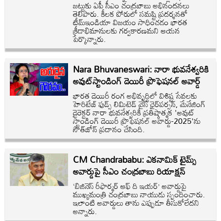
జట్టుకు ఏపీ సీఎం చంద్రబాబు అభినందనలు
తెలిపారు. కీలక పోరులో సమష్టి ప్రదర్శనతో
టీమ్ఇండియా విజయం సాధించడం భారత
క్రీడాభిమానులకు గర్వకారణమని ఆయన
పేర్కొన్నారు.
Nara Bhuvaneswari: నారా భువనేశ్వరికి
అవుట్‌స్టాండింగ్ డెయిరీ ప్రొఫెషనల్ అవార్డ్
భారత డెయిరీ రంగ అభివృద్ధిలో విశిష్ట సేవలకు
హెరిటేజ్ ఫుడ్స్ లిమిటెడ్ వైస్ ఛైర్‌పర్సన్, మేనేజింగ్
డైరెక్టర్ నారా భువనేశ్వరికి ప్రతిష్ఠాత్మక 'అవుట్‌
స్టాండింగ్ డెయిరీ ప్రొఫెషనల్ అవార్డు-2025'ను
సౌత్‌జోన్ ప్రదానం చేసింది.
CM Chandrababu: ఎకనామిక్ టైమ్స్
అవార్డుపై సీఎం చంద్రబాబు రియాక్షన్
‘బిజినెస్ రీఫార్మర్ ఆఫ్ ది ఇయర్’ అవార్డుపై
ముఖ్యమంత్రి చంద్రబాబు నాయుడు స్పందించారు.
ఇలాంటి అవార్డులు తాను ఎప్పుడూ తీసుకోలేదని
అన్నారు.