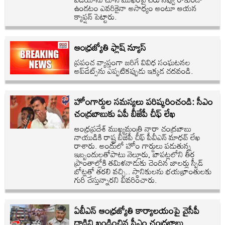
ఉండటం ఎవరికైనా అసాధ్యం అంటూ ఆయన
క్యాప్షన్ పెట్టారు.
ఆంధ్రజ్యోతి ఫ్లాష్ న్యూస్
ప్రపంచ వ్యాప్తంగా జరిగే వివిధ సంఘటనల
అప్‌డేట్స్‌ను ఎప్పటికప్పుడు ఇక్కడ చదవండి.
హోంగార్డుల సమస్యలు పరిష్కరించండి: సీఎం
చంద్రబాబుకు ఏపీ బీజేపీ చీఫ్ లేఖ
ఆంధ్రప్రదేశ్ ముఖ్యమంత్రి నారా చంద్రబాబు
నాయుడికి రాష్ట్ర బీజేపీ చీఫ్ పీవీఎన్ మాధవ్ లేఖ
రాశారు. అందులో హోం గార్డులు పడుతున్న
ఇబ్బందులతోపాటు నెల్లూరు, బాపట్లలోని తీర
ప్రాంతాల్లోకి తమిళనాడుకు చెందిన జాలర్లు స్పీడ్
బోట్లతో తరలి వచ్చి.. స్థానికులను భయభ్రాంతులకు
గురి చేస్తున్నారని వివరించారు.
ఏబీఎన్ ఆంధ్రజ్యోతి కార్యాలయంపై వైసీపీ
దాడిని ఖండించిన సీఎం చంద్రబాబు