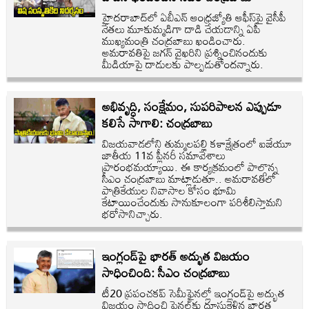
హైదరాబాద్‌లో ఏబీఎన్ ఆంధ్రజ్యోతి ఆఫీస్‌పై వైసీపీ
నేతలు మూకుమ్మడిగా దాడి చేయడాన్ని ఏపీ
ముఖ్యమంత్రి చంద్రబాబు ఖండించారు.
అమరావతిపై జగన్ వైఖరిని ప్రశ్నించినందుకు
మీడియాపై దాడులకు పాల్పడుతోందన్నారు.
అభివృద్ధి, సంక్షేమం, సుపరిపాలన ఎప్పుడూ
కలిసే సాగాలి: చంద్రబాబు
విజయవాడలోని తుమ్మలపల్లి కళాక్షేత్రంలో ఐజేయూ
జాతీయ 11వ ప్లీనరీ సమావేశాలు
ప్రారంభమయ్యాయి. ఈ కార్యక్రమంలో పాల్గొన్న
సీఎం చంద్రబాబు మాట్లాడుతూ.. అమరావతిలో
పాత్రికేయుల నివాసాల కోసం భూమి
కేటాయించేందుకు సానుకూలంగా పరిశీలిస్తామని
భరోసానిచ్చారు.
ఇంగ్లండ్‌పై భారత్ అద్భుత విజయం
సాధించింది: సీఎం చంద్రబాబు
టీ20 ప్రపంచకప్ సెమీఫైనల్లో ఇంగ్లండ్‌పై అద్భుత
విజయం సాధించి ఫైనల్‌కు దూసుకెళ్లిన భారత