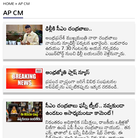
HOME
»
AP CM
AP CM
ఢిల్లీకి సీఎం చంద్రబాబు..
ఆంధ్రప్రదేశ్ ముఖ్యమంత్రి నారా చంద్రబాబు
నాయుడు న్యూఢిల్లీ పర్యటన ఖరారైంది. బుధవారం
ఉదయం 7.30 గంటలకు ఆయన గన్నవరం
ఎయిర్‌పోర్ట్ నుంచి ఢిల్లీ బయలుదేరి వెళ్లనున్నారు.
ఆంధ్రజ్యోతి ఫ్లాష్ న్యూస్
ప్రపంచ వ్యాప్తంగా జరిగే వివిధ సంఘటనల
అప్‌డేట్స్‌ను ఎప్పటికప్పుడు ఇక్కడ చదవండి.
సీఎం చంద్రబాబు ఫన్నీ ట్వీట్.. నవ్వకుండా
ఉండటం అసాధ్యమంటూ కామెంట్!
నిరంతరం అధికారిక సమీక్షలు, రాజకీయ ఒత్తిళ్లతో
బిజీగా ఉండే ఏపీ సీఎం చంద్రబాబు నాయుడు.. తన
ఎక్స్ ఖాతాలో ఓ ఫన్నీ వీడియో షేర్ చేశారు. ఈ
వీడియోను చూసి ముఖంపై చిరు నవ్వు రాకుండా