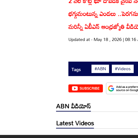
2 వేల కోట్ల భూ దోపిడీకి వైసీపీ నే
భగ్గుమంటున్న ఎండలు ..పెరగను
మరిన్నీ ఏబీఎన్ ఆంధ్రజ్యోతి వీడి
Updated at - May 18 , 2026 | 08:1
#ABN
#Videos
Tags
SUBSCRIBE
ABN వీడియోస్
Latest Videos