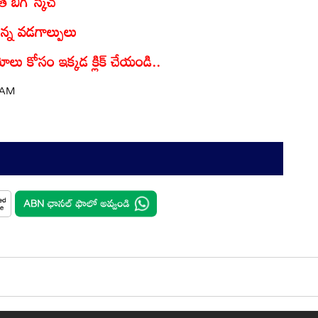
త బిగ్ స్కెచ్
న్న వడగాల్పులు
యోలు కోసం ఇక్కడ క్లిక్ చేయండి..
6 AM