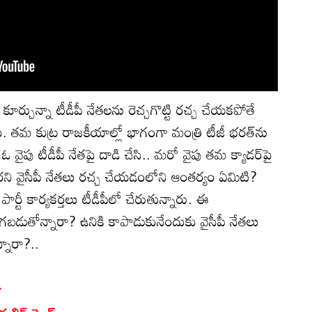
 కూర్చున్నా టీడీపీ నేతలను రెచ్చగొట్టి రచ్చ చేయకపోతే
ు. తమ కుట్ర రాజకీయాల్లో భాగంగా మంత్రి టీజీ భరత్‌ను
రా? ఓ వైపు టీడీపీ నేతపై దాడి చేసి.. మరో వైపు తమ క్యాడర్‌పై
ున్నారని వైసీపీ నేతలు రచ్చ చేయడంలోని ఆంతర్యం ఏమిటి?
ార్టీ కార్యకర్తలు టీడీపీలో చేరుతున్నారు. ఈ
డుతోన్నారా? ఉనికి కాపాడుకునేందుకు వైసీపీ నేతలు
్నారా?..
.