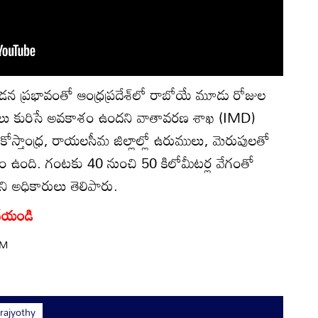
డన ప్రభావంతో ఆంధ్రప్రదేశ్‌లో రాబోయే మూడు రోజుల
ర్షాలు కురిసే అవకాశం ఉందని వాతావరణ శాఖ (IMD)
 కోస్తాంధ్ర, రాయలసీమ జిల్లాల్లో ఉరుములు, మెరుపులతో
శం ఉంది. గంటకు 40 నుంచి 50 కిలోమీటర్ల వేగంతో
 అధికారులు తెలిపారు.
్ చేయండి
PM
ajyothy