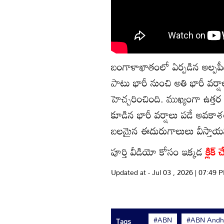
బంగాళాఖాతంలో ఏర్పడిన అల్పపీ
పాటు భారీ నుంచి అతి భారీ వ
హెచ్చరించింది. ముఖ్యంగా ఉత్తర
కూడిన భారీ వర్షాలు పడే అవకా
బలమైన ఈదురుగాలులు వీస్తాయని
పూర్తి వీడియో కోసం ఇక్కడ
క్లిక
Updated at - Jul 03 , 2026 | 07:49 
#ABN
#ABN Andhr
Tags