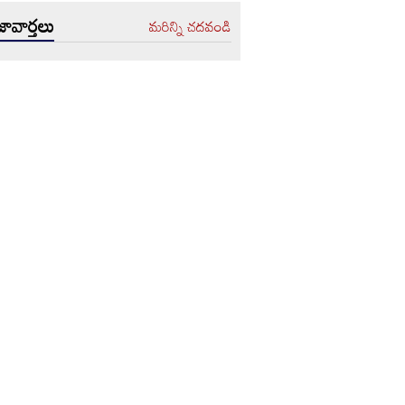
ావార్తలు
మరిన్ని చదవండి