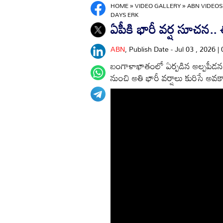
HOME
»
VIDEO GALLERY
»
ABN VIDEOS
DAYS ERK
ఏపీకి భారీ వర్ష సూచన.. ఈ
ABN
, Publish Date - Jul 03 , 2026 
బంగాళాఖాతంలో ఏర్పడిన అల్పపీడన 
నుంచి అతి భారీ వర్షాలు కురిసే అ