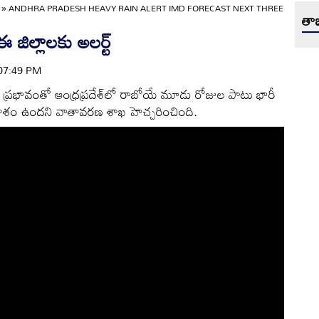
»
ANDHRA PRADESH HEAVY RAIN ALERT IMD FORECAST NEXT THREE
తాజ
 జిల్లాలకు అలర్ట్
| 07:49 PM
ప్రభావంతో ఆంధ్రప్రదేశ్‌లో రాబోయే మూడు రోజుల పాటు భారీ
వకాశం ఉందని వాతావరణ శాఖ హెచ్చరించింది.