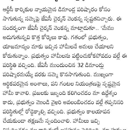
ఆర్టీసీ కార్మికుల న్యాయమైన డిమాండ్ల పరిష్కారం కోసం
సాగుతున్న సమ్మెపై జేఏసీ చైర్మన్ వెంకన్న స్పష్టతనిచ్చారు. ఈ
సందర్భంగా జేఏసీ చైర్మన్ వెంకన్న మాట్లాడుతూ.. ‘మేము
అడుగుతున్నవి కొత్త కోర్కెలు కావు. గతంలో ప్రభుత్వం,
యాజమాన్యం మాకు ఇచ్చిన హామీలనే అమలు చేయాలని
కోరుతున్నాం. ప్రభుత్వం హామీలను పట్టించుకోకపోవడం వల్లే ఈ
పరిస్థితి వచ్చింది. జేఏసీ ముందుంచిన 32 డిమాండ్లు
పరిష్కారమయ్యే వరకు సమ్మె కొనసాగుతుంది. ముఖ్యంగా
ఆర్థికపరమైన అంశాలు, పని గంటల నియంత్రణపై స్పష్టమైన
హామీ కావాలి. ప్రజలకు ఇబ్బంది కలిగించడం మా ఉద్దేశ్యం
కాదు, ప్రభుత్వం మొండి వైఖరి అవలంబించడం వల్లే తప్పనిసరి
పరిస్థితుల్లో రోడ్డెక్కాల్సి వచ్చింది. ప్రభుత్వం కాలయాపన
చేయకుండా తక్షణమే స్పందించాలి. హామీలు ఇచ్చి
విస్మరించడం వల్ల కార్మికుల్లో అసహనం పెరిగింది. మా హక్కుల