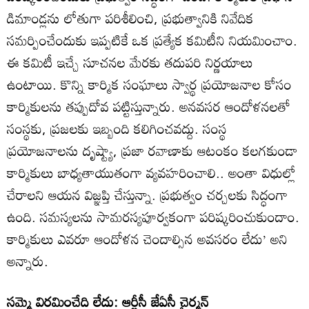
డిమాండ్లను లోతుగా పరిశీలించి, ప్రభుత్వానికి నివేదిక
సమర్పించేందుకు ఇప్పటికే ఒక ప్రత్యేక కమిటీని నియమించాం.
ఈ కమిటీ ఇచ్చే సూచనల మేరకు తదుపరి నిర్ణయాలు
ఉంటాయి. కొన్ని కార్మిక సంఘాలు స్వార్థ ప్రయోజనాల కోసం
కార్మికులను తప్పుదోవ పట్టిస్తున్నారు. అనవసర ఆందోళనలతో
సంస్థకు, ప్రజలకు ఇబ్బంది కలిగించవద్దు. సంస్థ
ప్రయోజనాలను దృష్ట్యా, ప్రజా రవాణాకు ఆటంకం కలగకుండా
కార్మికులు బాధ్యతాయుతంగా వ్యవహరించాలి.. అంతా విధుల్లో
చేరాలని ఆయన విజ్ఞప్తి చేస్తున్నా. ప్రభుత్వం చర్చలకు సిద్ధంగా
ఉంది. సమస్యలను సామరస్యపూర్వకంగా పరిష్కరించుకుందాం.
కార్మికులు ఎవరూ ఆందోళన చెందాల్సిన అవసరం లేదు’ అని
అన్నారు.
సమ్మె విరమించేది లేదు: ఆర్టీసీ జేఏసీ చైర్మన్