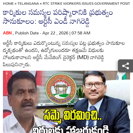
HOME
»
TELANGANA
»
RTC STRIKE WORKERS ISSUES GOVERNMENT POSITIV
కార్మికుల సమస్యల పరిష్కారానికి ప్రభుత్వం
సానుకూలం: ఆర్టీసీ ఎండీ నాగిరెడ్డి
ABN
, Publish Date - Apr 22 , 2026 | 07:58 AM
ఆర్టీసీ కార్మికులు ఎదుర్కొంటున్న సమస్యల పట్ల ప్రభుత్వం సానుకూల
దృక్పథంతో ఉందని, ఉద్యోగులందరూ తక్షణమే విధులకు
హాజరుకావాలని ఆర్టీసీ మేనేజింగ్ డైరెక్టర్ (MD) నాగిరెడ్డి
పిలుపునిచ్చారు.