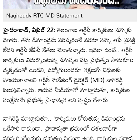
Nagireddy RTC MD Statement
హైదరాబాద్, ఏప్రిల్ 22:
తెలంగాణ ఆర్టీసీ కార్మికులు సమ్మెకు
దిగారు. తమ డిమాండ్లను పరిష్కరించే వరకూ సమ్మె ఆపే ప్రసక్తి
లేదని ఆర్టీసీ జేఏసీ నేతలు చెబుతున్నారు. ఇదిలా ఉంటే.. ఆర్టీసీ
కార్మికులు ఎదుర్కొంటున్న సమస్యల పట్ల ప్రభుత్వం సానుకూల
దృక్పథంతో ఉందని, ఉద్యోగులందరూ తక్షణమే విధులకు
హాజరుకావాలని ఆర్టీసీ మేనేజింగ్ డైరెక్టర్ (MD) నాగిరెడ్డి
పిలుపునిచ్చారు. ఆయన మీడియాతో మాట్లాడుతూ, కార్మికుల
సంక్షేమమే ప్రభుత్వ ప్రాధాన్యత అని స్పష్టం చేశారు.
నాగిరెడ్డి మాట్లాడుతూ.. ‘కార్మికులు కోరుతున్న డిమాండ్లను
ఒకేసారి కాకుండా, ప్రాధాన్యతా క్రమంలో దశలవారీగా
పరిష్కరించేందుకు ప్రభుత్వం సిద్ధంగా ఉంది. కార్మికుల ప్రధాన