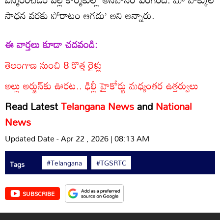
సాధన వరకు పోరాటం ఆగదు’ అని అన్నారు.
ఈ వార్తలు కూడా చదవండి:
తెలంగాణ నుంచి 8 కొత్త రైళ్లు
అల్లు అర్జున్‌కు ఊరట.. ఢిల్లీ హైకోర్టు మధ్యంతర ఉత్తర్వులు
Read Latest
Telangana News
and
National
News
Updated Date - Apr 22 , 2026 | 08:13 AM
#Telangana
#TGSRTC
Tags
SUBSCRIBE