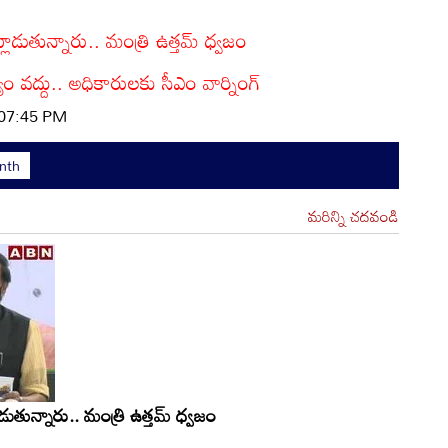
్లాడుతున్నారు.. మంత్రి ఉత్తమ్ ధ్వజం
యం వద్దు.. అధికారులకు సీఎం వార్నింగ్
 07:45 PM
nth
మరిన్ని చదవండి
ాడుతున్నారు.. మంత్రి ఉత్తమ్ ధ్వజం