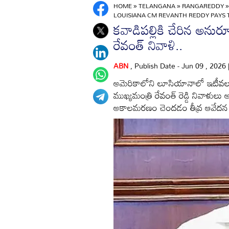
HOME
»
TELANGANA
»
RANGAREDDY
LOUISIANA CM REVANTH REDDY PAYS T
కవాడిపల్లికి చేరిన అనురూ
రేవంత్ నివాళి..
ABN
, Publish Date - Jun 09 , 2026
అమెరికాలోని లూసియానాలో ఇటీవల మ
ముఖ్యమంత్రి రేవంత్ రెడ్డి నివాళు
అకాలమరణం చెందడం తీవ్ర ఆవేదన కలి