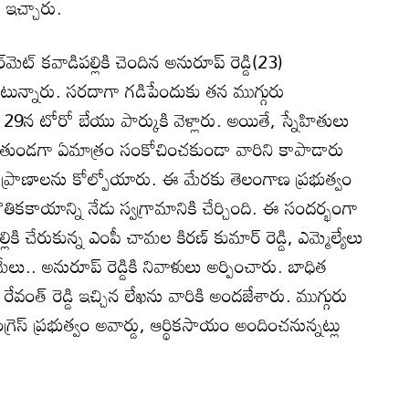
 ఇచ్చారు.
ూర్‌మెట్ కవాడిపల్లికి చెందిన అనురూప్ రెడ్డి(23)
ున్నారు. సరదాగా గడిపేందుకు తన ముగ్గురు
29న టోరో బేయు పార్కుకి వెళ్లారు. అయితే, స్నేహితులు
పోతుండగా ఏమాత్రం సంకోచించకుండా వారిని కాపాడారు
 ప్రాణాలను కోల్పోయారు. ఈ మేరకు తెలంగాణ ప్రభుత్వం
ౌతికకాయాన్ని నేడు స్వగ్రామానికి చేర్చింది. ఈ సందర్భంగా
కి చేరుకున్న ఎంపీ చామల కిరణ్ కుమార్ రెడ్డి, ఎమ్మెల్యేలు
మేలు.. అనురూప్ రెడ్డికి నివాళులు అర్పించారు. బాధిత
ేవంత్ రెడ్డి ఇచ్చిన లేఖను వారికి అందజేశారు. ముగ్గురు
స్ ప్రభుత్వం అవార్డు, ఆర్థికసాయం అందించనున్నట్లు