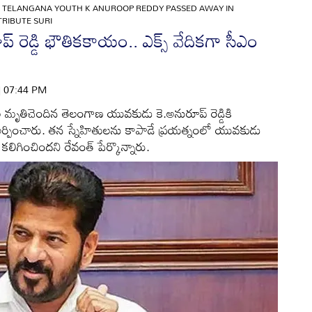
»
TELANGANA YOUTH K ANUROOP REDDY PASSED AWAY IN
RIBUTE SURI
ప్ రెడ్డి భౌతికకాయం.. ఎక్స్ వేదికగా సీఎం
 | 07:44 PM
ృతిచెందిన తెలంగాణ యువకుడు కె.అనురూప్ రెడ్డికి
లు అర్పించారు. తన స్నేహితులను కాపాడే ప్రయత్నంలో యువకుడు
గించిందని రేవంత్ పేర్కొన్నారు.