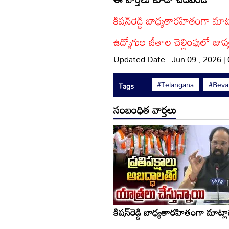
కిషన్‌రెడ్డి బాధ్యతారహితంగా మాట
ఉద్యోగుల జీతాల చెల్లింపులో జాప్
Updated Date - Jun 09 , 2026 |
#Telangana
#Reva
Tags
సంబంధిత వార్తలు
కిషన్‌రెడ్డి బాధ్యతారహితంగా మాట్ల