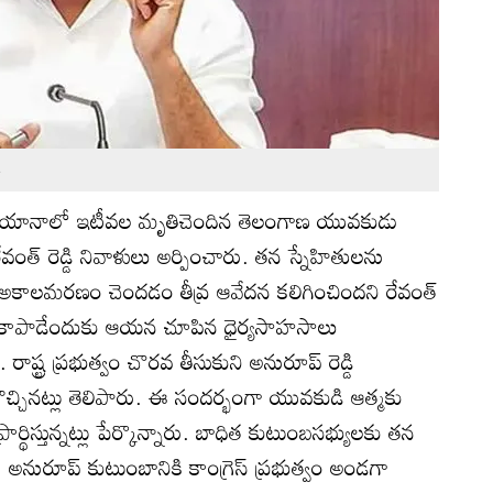
e
సియానాలో ఇటీవల మృతిచెందిన తెలంగాణ యువకుడు
 రేవంత్ రెడ్డి నివాళులు అర్పించారు. తన స్నేహితులను
అకాలమరణం చెందడం తీవ్ర ఆవేదన కలిగించిందని రేవంత్
ణాలు కాపాడేందుకు ఆయన చూపిన ధైర్యసాహసాలు
ాష్ట్ర ప్రభుత్వం చొరవ తీసుకుని అనురూప్ రెడ్డి
ుకొచ్చినట్లు తెలిపారు. ఈ సందర్భంగా యువకుడి ఆత్మకు
ర్థిస్తున్నట్లు పేర్కొన్నారు. బాధిత కుటుంబసభ్యులకు తన
 అనురూప్ కుటుంబానికి కాంగ్రెస్ ప్రభుత్వం అండగా