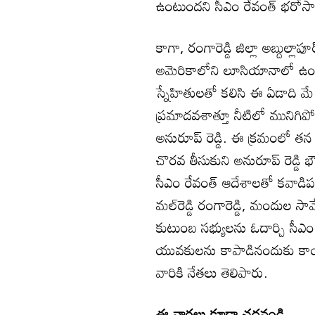
ఉంటుందని సీఎం రేవంత్ భరోసా
కాగా, రంగారెడ్డి జిల్లా అబ్దుల్లాప
అమెరికాలోని లూసియానాలో ఉంట
స్నేహితులతో కలిసి ఈ ఏడాది మే 
ప్రమాదవశాత్తూ నీటిలో మునిగి
అనురూప్ రెడ్డి. ఈ క్రమంలో తన
చొరవ తీసుకుని అనురూప్ రెడ్డి భ
సీఎం రేవంత్ ఆదేశాలతో కవాడిపల్లి
మల్‌రెడ్డి రంగారెడ్డి, మందుల సా
కుటుంబ సభ్యులను ఓదార్చి సీఎం ర
యువకులను కాపాడినందుకు కాంగ్రె
వారికి నేతలు తెలిపారు.
ఈ వార్తలు కూడా చదవండి