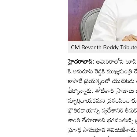
CM Revanth Reddy Tribut
హైదరాబాద్:
అమెరికాలోని లూ
కె.అనురూప్ రెడ్డికి ముఖ్యమంత్రి
కాపాడే ప్రయత్నంలో యువకుడు 
పేర్కొన్నారు. తోటివారి ప్రా
స్ఫూర్తిదాయకమని ప్రశంసించారు. ర
భౌతికకాయాన్ని స్వదేశానికి తీస
శాంతి చేకూరాలని భగవంతుణ్ని ప్రా
ప్రగాఢ సానుభూతి తెలియజేశారు.